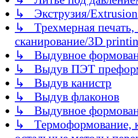
↳ Экструзия/Extrusion
↳ Трехмерная печать,
сканирование/3D printin
↳ Выдувное формован
↳ Выдув ПЭТ префор
↳ Выдув канистр
↳ Выдув флаконов
↳ Выдувное формован
↳ Термоформование, ка