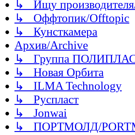
↳ Ищу производителя/
↳ Оффтопик/Offtopic
↳ Кунсткамера
Архив/Archive
↳ Группа ПОЛИПЛА
↳ Новая Орбита
↳ ILMA Technology
↳ Руспласт
↳ Jonwai
↳ ПОРТМОЛД/PORT