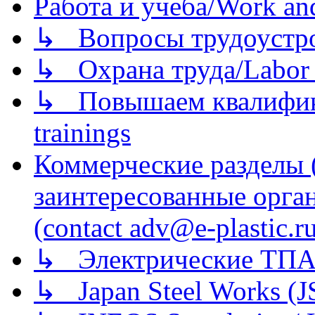
Работа и учеба/Work an
↳ Вопросы трудоустрой
↳ Охрана труда/Labor p
↳ Повышаем квалификац
trainings
Коммерческие разделы 
заинтересованные орга
(contact adv@e-plastic.r
↳ Электрические ТПА
↳ Japan Steel Works (