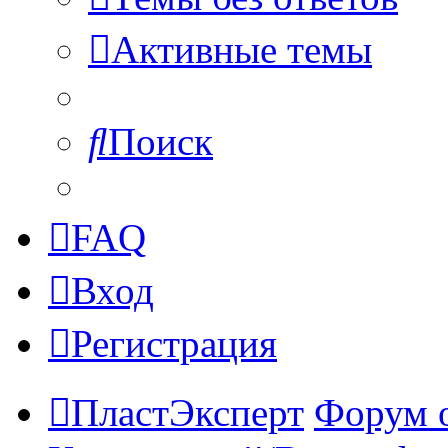
Активные темы
Поиск
FAQ
Вход
Регистрация
ПластЭксперт
Форум 