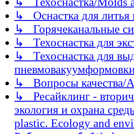
↳ Техоснастка/Molds a
↳ Оснастка для литья 
↳ Горячеканальные си
↳ Техоснастка для экс
↳ Техоснастка для вы
пневмовакуумформовк
↳ Вопросы качества/Abo
↳ Ресайклинг - вторич
экология и охрана среды/
plastic. Ecology and env