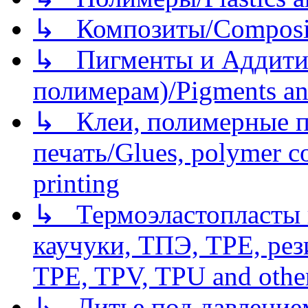
↳ Композиты/Сomposite
↳ Пигменты и Аддитив
полимерам)/Pigments an
↳ Клеи, полимерные по
печать/Glues, polymer co
printing
↳ Термоэластопласты и
каучуки, ТПЭ, TPE, рез
TPE, TPV, TPU and other
↳ Литье под давлением/