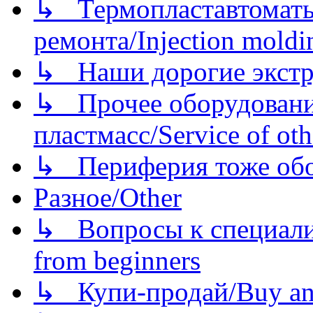
↳ Термопластавтоматы 
ремонта/Injection moldin
↳ Наши дорогие экстру
↳ Прочее оборудовани
пластмасс/Service of oth
↳ Периферия тоже обору
Разное/Other
↳ Вопросы к специали
from beginners
↳ Купи-продай/Buy and