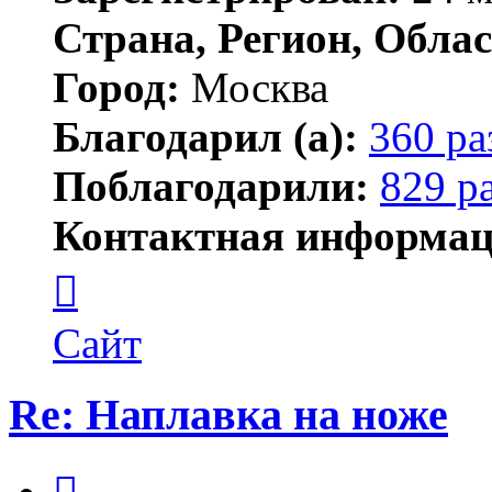
Страна, Регион, Облас
Город:
Москва
Благодарил (а):
360 ра
Поблагодарили:
829 р
Контактная информац
Контактная
информация
пользователя
Lawego
Сайт
Re: Наплавка на ноже
Цитата