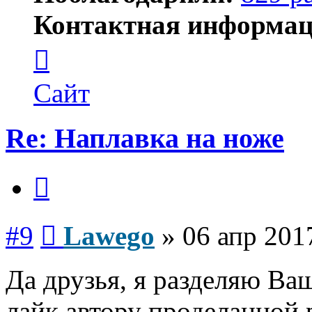
Контактная информац
Контактная
информация
пользователя
Lawego
Сайт
Re: Наплавка на ноже
Цитата
Сообщение
#9
Lawego
»
06 апр 201
Да друзья, я разделяю Ва
лайк автору проделанной 