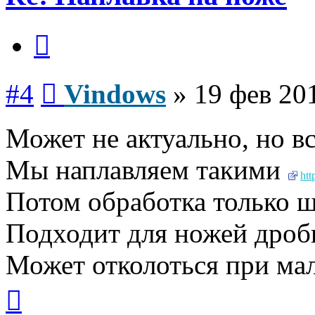
Цитата
Сообщение
#4
Vindows
»
19 фев 20
Может не актуально, но вс
Мы наплавляем такими
htt
Потом обработка только 
Подходит для ножей дроб
Может отколоться при ма
Вернуться
к
началу