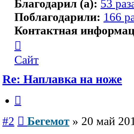
Благодарил (а):
53 раз
Поблагодарили:
166 р
Контактная информац
Контактная
информация
пользователя
Бегемот
Сайт
Re: Наплавка на ноже
Цитата
Сообщение
#2
Бегемот
»
20 май 201