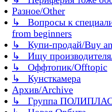
Разное/Other
↳ Вопросы к специали
from beginners
↳ Купи-продай/Buy and
↳ Ищу производителя/
↳ Оффтопик/Offtopic
↳ Кунсткамера
Архив/Archive
↳ Группа ПОЛИПЛА