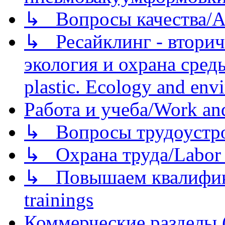
↳ Вопросы качества/Abo
↳ Ресайклинг - вторич
экология и охрана среды/
plastic. Ecology and env
Работа и учеба/Work an
↳ Вопросы трудоустрой
↳ Охрана труда/Labor p
↳ Повышаем квалификац
trainings
Коммерческие разделы 