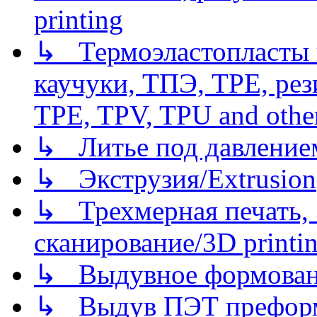
printing
↳ Термоэластопласты и
каучуки, ТПЭ, TPE, рез
TPE, TPV, TPU and other
↳ Литье под давлением/
↳ Экструзия/Extrusion
↳ Трехмерная печать,
сканирование/3D printin
↳ Выдувное формован
↳ Выдув ПЭТ префор