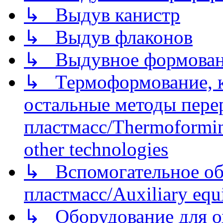
↳ Выдув канистр
↳ Выдув флаконов
↳ Выдувное формован
↳ Термоформование, ка
остальные методы пере
пластмасс/Thermoforming
other technologies
↳ Вспомогательное об
пластмасс/Auxiliary equi
↳ Оборудование для о