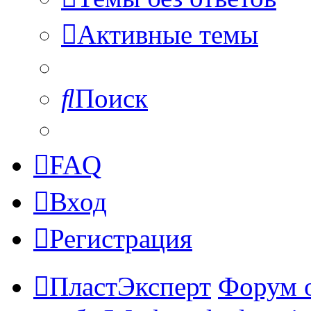
Активные темы
Поиск
FAQ
Вход
Регистрация
ПластЭксперт
Форум 