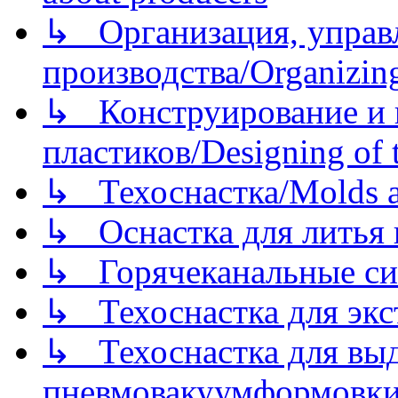
↳ Организация, управл
производства/Organizing
↳ Конструирование и п
пластиков/Designing of t
↳ Техоснастка/Molds a
↳ Оснастка для литья 
↳ Горячеканальные си
↳ Техоснастка для экс
↳ Техоснастка для вы
пневмовакуумформовк