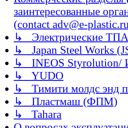
заинтересованные орга
(contact adv@e-plastic.r
↳ Электрические ТПА
↳ Japan Steel Works (
↳ INEOS Styrolution
↳ YUDO
↳ Тимити молдс энд п
↳ Пластмаш (ФПМ)
↳ Tahara
О вопросах эксплуатаци