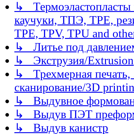
↳ Термоэластопласты и
каучуки, ТПЭ, TPE, рез
TPE, TPV, TPU and other
↳ Литье под давлением/
↳ Экструзия/Extrusion
↳ Трехмерная печать,
сканирование/3D printin
↳ Выдувное формован
↳ Выдув ПЭТ префор
↳ Выдув канистр