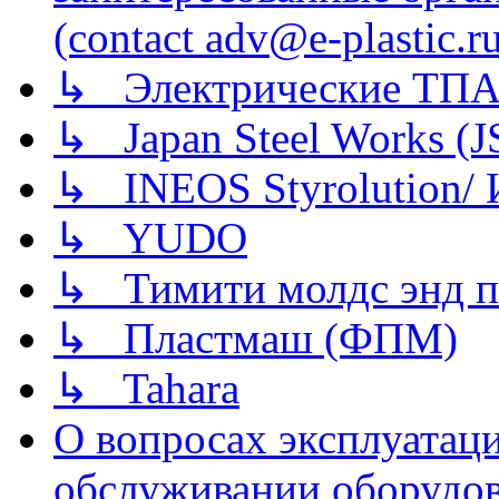
(contact adv@e-plastic.r
↳ Электрические ТПА
↳ Japan Steel Works (
↳ INEOS Styrolution
↳ YUDO
↳ Тимити молдс энд п
↳ Пластмаш (ФПМ)
↳ Tahara
О вопросах эксплуатаци
обслуживании оборудова