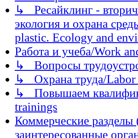
↳ Ресайклинг - вторич
экология и охрана среды/
plastic. Ecology and env
Работа и учеба/Work an
↳ Вопросы трудоустрой
↳ Охрана труда/Labor p
↳ Повышаем квалификац
trainings
Коммерческие разделы 
заинтересованные орга