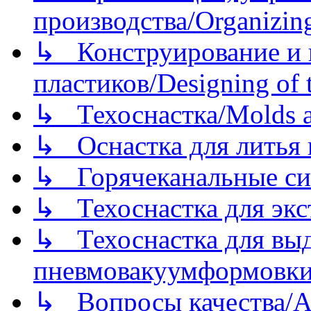
производства/Organizing
↳ Конструирование и п
пластиков/Designing of t
↳ Техоснастка/Molds a
↳ Оснастка для литья 
↳ Горячеканальные си
↳ Техоснастка для экс
↳ Техоснастка для вы
пневмовакуумформовк
↳ Вопросы качества/Abo