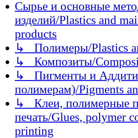
Сырье и основные мето
изделий/Plastics and mai
products
↳ Полимеры/Plastics a
↳ Композиты/Сomposite
↳ Пигменты и Аддитив
полимерам)/Pigments an
↳ Клеи, полимерные по
печать/Glues, polymer co
printing