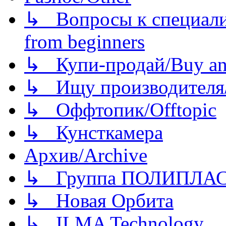
↳ Вопросы к специали
from beginners
↳ Купи-продай/Buy and
↳ Ищу производителя/
↳ Оффтопик/Offtopic
↳ Кунсткамера
Архив/Archive
↳ Группа ПОЛИПЛА
↳ Новая Орбита
↳ ILMA Technology