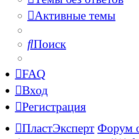
Активные темы
Поиск
FAQ
Вход
Регистрация
ПластЭксперт
Форум 