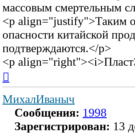
массовым смертельным сл
<p align="justify">Таким 
опасности китайской про
подтверждаются.</p>
<p align="right"><i>Плас
Вернуться
к
началу
МихалИваныч
Сообщения:
1998
Зарегистрирован:
13 д