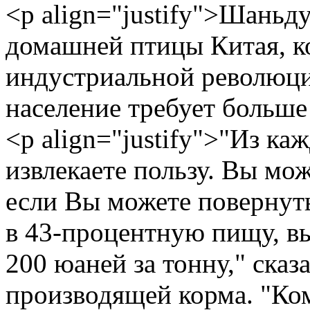
<p align="justify">Шаньд
домашней птицы Китая, ко
индустриальной революции
население требует больше
<p align="justify">"Из ка
извлекаете пользу. Вы мож
если Вы можете повернут
в 43-процентную пищу, в
200 юаней за тонну," ска
производящей корма. "Ко