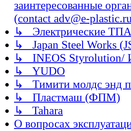
заинтересованные орга
(contact adv@e-plastic.r
↳ Электрические ТПА
↳ Japan Steel Works (
↳ INEOS Styrolution
↳ YUDO
↳ Тимити молдс энд п
↳ Пластмаш (ФПМ)
↳ Tahara
О вопросах эксплуатаци