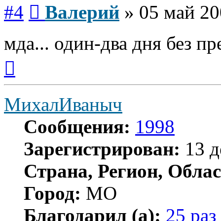
Сообщение
#4
Валерий
»
05 май 20
мда... один-два дня без пр
Вернуться
к
началу
МихалИваныч
Сообщения:
1998
Зарегистрирован:
13 д
Страна, Регион, Облас
Город:
МО
Благодарил (а):
25 раз