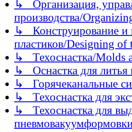
↳ Организация, управл
производства/Organizing
↳ Конструирование и п
пластиков/Designing of t
↳ Техоснастка/Molds a
↳ Оснастка для литья 
↳ Горячеканальные си
↳ Техоснастка для экс
↳ Техоснастка для вы
пневмовакуумформовк