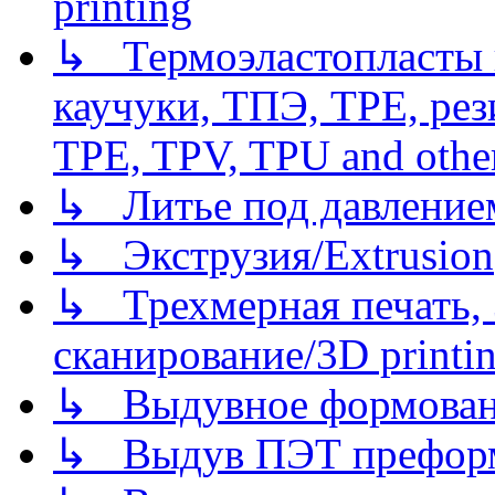
printing
↳ Термоэластопласты и
каучуки, ТПЭ, TPE, рез
TPE, TPV, TPU and other
↳ Литье под давлением/
↳ Экструзия/Extrusion
↳ Трехмерная печать,
сканирование/3D printin
↳ Выдувное формован
↳ Выдув ПЭТ префор