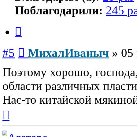
Поблагодарили:
245 р
Цитата
Сообщение
#5
МихалИваныч
»
05
Поэтому хорошо, господа,
области различных пласти
Нас-то китайской мякиной
Вернуться
к
началу