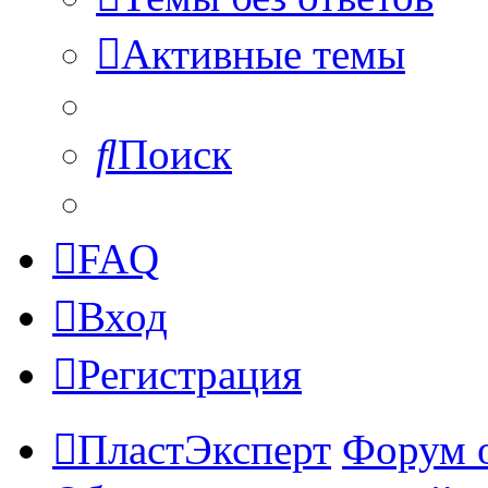
Активные темы
Поиск
FAQ
Вход
Регистрация
ПластЭксперт
Форум 