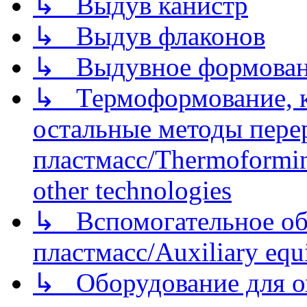
↳ Выдув канистр
↳ Выдув флаконов
↳ Выдувное формован
↳ Термоформование, ка
остальные методы пере
пластмасс/Thermoforming
other technologies
↳ Вспомогательное об
пластмасс/Auxiliary equi
↳ Оборудование для о