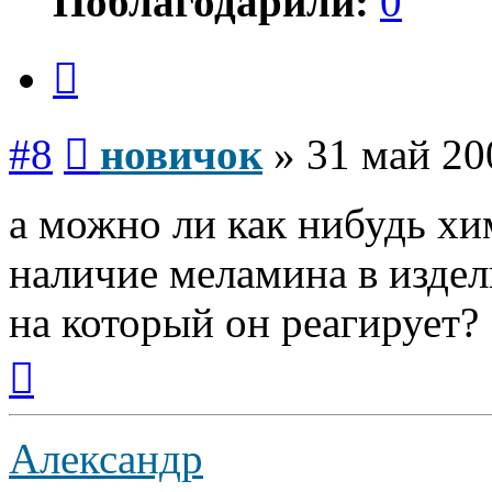
Поблагодарили:
0
Цитата
Сообщение
#8
новичок
»
31 май 20
а можно ли как нибудь х
наличие меламина в издел
на который он реагирует?
Вернуться
к
началу
Александр