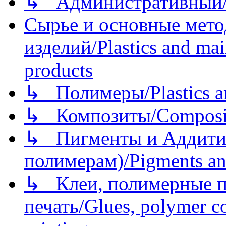
↳ Административный/
Сырье и основные мето
изделий/Plastics and mai
products
↳ Полимеры/Plastics a
↳ Композиты/Сomposite
↳ Пигменты и Аддитив
полимерам)/Pigments an
↳ Клеи, полимерные по
печать/Glues, polymer co