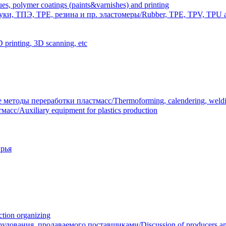
polymer coatings (paints&varnishes) and printing
и, ТПЭ, TPE, резина и пр. эластомеры/Rubber, TPE, TPV, TPU an
inting, 3D scanning, etc
тоды переработки пластмасс/Thermoforming, calendering, welding
/Auxiliary equipment for plastics production
рья
ion organizing
вания, продаваемого поставщиками/Discussion of producers and r