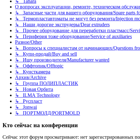
↳ Tahara
О вопросах эксплуатации, ремонте, техническом обслужива
↳ Запасные части для вашего оборудования/Spare parts fo
↳ Термопластавтоматы не могут без ремонта/Injection mold
↳ Наши дорогие экструдеры/Dear extruders
↳ Прочее оборудование для переработки пластмасс/Service o
↳ Периферия тоже оборудование/Service of auxiliaries
Разное/Other
↳ Вопросы к специалистам от начинающих/Questions fro
↳ Купи-продай/Buy and sell
↳ Ищу производителя/Manufacturer wanted
↳ Оффтопик/Offtopic
↳ Кунсткамера
Архив/Archive
↳ Группа ПОЛИПЛАСТИК
↳ Новая Орбита
↳ ILMA Technology
↳ Руспласт
↳ Jonwai
↳ ПОРТМОЛД/PORTMOLD
Кто сейчас на конференции
Сейчас этот форум просматривают: нет зарегистрированных пол