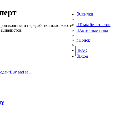
перт
Ссылки
Темы без ответов
роизводства и переработки пластмасс и
пециалистов.
Активные темы
Поиск
FAQ
Вход
одай/Buy and sell
ну