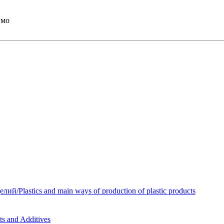
имо
Plastics and main ways of production of plastic products
 and Additives