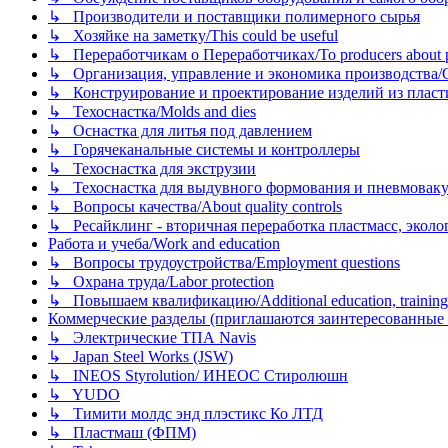
↳ Производители и поставщики полимерного сырья
↳ Хозяйке на заметку/This could be useful
↳ Переработчикам о Переработчиках/To producers about p
↳ Организация, управление и экономика производства/Org
↳ Конструирование и проектирование изделий из пластиков
↳ Техоснастка/Molds and dies
↳ Оснастка для литья под давлением
↳ Горячеканальные системы и контроллеры
↳ Техоснастка для экструзии
↳ Техоснастка для выдувного формования и пневмовак
↳ Вопросы качества/About quality controls
↳ Ресайклинг - вторичная переработка пластмасс, экология и
Работа и учеба/Work and education
↳ Вопросы трудоустройства/Employment questions
↳ Охрана труда/Labor protection
↳ Повышаем квалификацию/Additional education, training
Коммерческие разделы (приглашаются заинтересованные орг
↳ Электрические ТПА Navis
↳ Japan Steel Works (JSW)
↳ INEOS Styrolution/ ИНЕОС Стиролюшн
↳ YUDO
↳ Тимити молдс энд плэстикс Ко ЛТД
↳ Пластмаш (ФПМ)