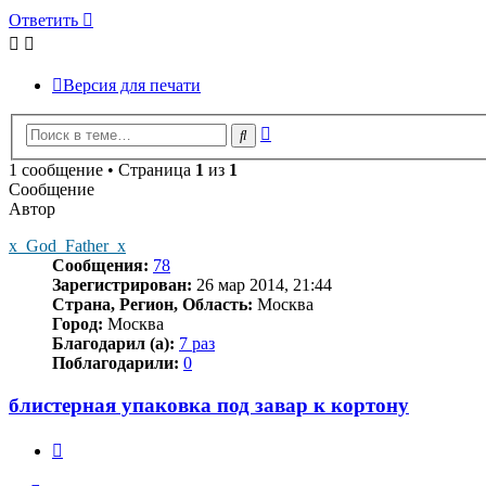
Ответить
Версия для печати
Расширенный
Поиск
поиск
1 сообщение • Страница
1
из
1
Сообщение
Автор
x_God_Father_x
Сообщения:
78
Зарегистрирован:
26 мар 2014, 21:44
Страна, Регион, Область:
Москва
Город:
Москва
Благодарил (а):
7 раз
Поблагодарили:
0
блистерная упаковка под завар к кортону
Цитата