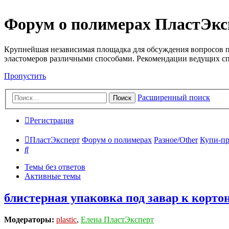
Форум о полимерах ПластЭкс
Крупнейшая независимая площадка для обсуждения вопросов п
эластомеров различными способами. Рекомендации ведущих с
Пропустить
Расширенный поиск
Поиск
Регистрация
ПластЭксперт
Форум о полимерах
Разное/Other
Купи-пр
Поиск
Темы без ответов
Активные темы
блистерная упаковка под завар к корто
Модераторы:
plastic
,
Елена ПластЭксперт