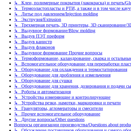
↳ Клеи, полимерные покрытия (лакокраска) и печать/Glues, 
↳ Термоэластопласты и РТИ, а также и в том числе каучук
↳ Литье под давлением/Injection molding
↳ Экструзия/Extrusion
↳ Трехмерная печать, 3D принтеры, 3D сканирование/3D pr
↳ Выдувное формование/Blow molding
↳ Выдув ПЭТ преформ
↳ Выдув канистр
↳ Выдув флаконов
↳ Выдувное формование Прочие вопросы
↳ Термоформование, каландрование, сварка и остальные ме
↳ Вспомогательное оборудование для переработки пластмасс
↳ Оборудование для охлаждения и термостатирования
↳ Оборудование для дробления и измельчения
↳ Оборудование для сушки
↳ Оборудование для хранения, дозирования и подачи сы
↳ Роботы и автоматизация
↳ Устройства измеряющие и контролирующие
↳ Устройства резки, намотки, маркировки и печати
↳ Грануляторы, агломераторы и смесители
↳ Прочее вспомогательное оборудование
↳ Другие вопросы/Other questions
Вопросы организации производства/Questions about product
↳ Обсуждение поставщиков оборудования и самого оборудо