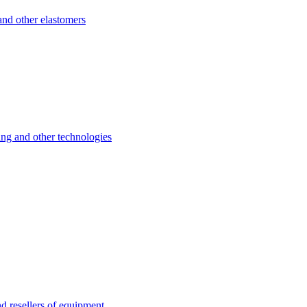
d other elastomers
 and other technologies
esellers of equipment