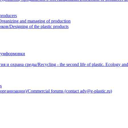
roducers
anizing and managing of production
/Designing of the plastic products
уумформовки
 охрана среды/Recycling - the second life of plastic. Ecology and 
s
анизации)/Commercial forums (contact adv@e-plastic.ru)