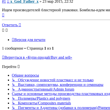
Сообщение
#1
x_God_Father_x
»
23 мар 2015, 22:32
Ищем производителей блистерной упаковки. Бомбилы-идем м
Вернуться
к
началу
Ответить
Версия для печати
1 сообщение • Страница
1
из
1
Вернуться в «Купи-продай/Buy and sell»
Перейти
Общие вопросы
↳ Обсуждение новостей пластмасс и не только
↳ Выставки, симпозиумы, конференции и семинары
↳ Административный/Admin forum
Сырье и основные методы производства пластиковых изделий/
↳ Полимеры/Plastics and polymers
↳ Композиты/Сomposites materials
↳ Пигменты и Аддитивы (добавки к полимерам)/Pigments