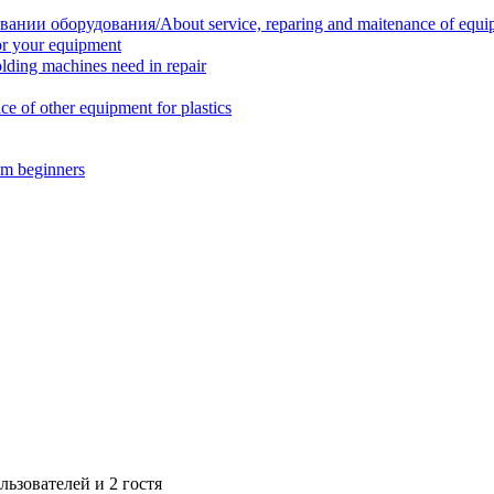
нии оборудования/About service, reparing and maitenance of equi
r your equipment
ing machines need in repair
f other equipment for plastics
m beginners
ьзователей и 2 гостя