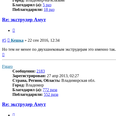
Город:
Владимир-на-Клязьме
Благодарил (а):
5 раз
Поблагодарили:
18 раз
Re: экструдер Амут
Цитата
Сообщение
#5
Кешка
»
22 сен 2016, 12:34
Но тем не менее по двухшнековым экструдерам это именно так.
Вернуться
к
началу
Figaro
Сообщения:
2183
Зарегистрирован:
27 апр 2013, 02:27
Страна, Регион, Область:
Владимирская обл.
Город:
Владимир
Благодарил (а):
772 раза
Поблагодарили:
552 раза
Re: экструдер Амут
Цитата