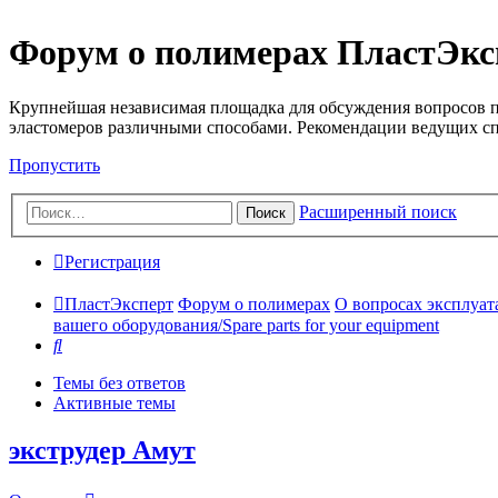
Форум о полимерах ПластЭкс
Крупнейшая независимая площадка для обсуждения вопросов п
эластомеров различными способами. Рекомендации ведущих с
Пропустить
Расширенный поиск
Поиск
Регистрация
ПластЭксперт
Форум о полимерах
О вопросах эксплуата
вашего оборудования/Spare parts for your equipment
Поиск
Темы без ответов
Активные темы
экструдер Амут