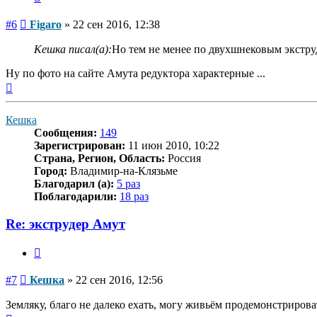
Сообщение
#6
Figaro
»
22 сен 2016, 12:38
Кешка писал(а):
Но тем не менее по двухшнековым экстру
Ну по фото на сайте Амута редуктора характерные ...
Вернуться
к
началу
Кешка
Сообщения:
149
Зарегистрирован:
11 июн 2010, 10:22
Страна, Регион, Область:
Россия
Город:
Владимир-на-Клязьме
Благодарил (а):
5 раз
Поблагодарили:
18 раз
Re: экструдер Амут
Цитата
Сообщение
#7
Кешка
»
22 сен 2016, 12:56
Земляку, благо не далеко ехать, могу живьём продемонстрироват
Вернуться