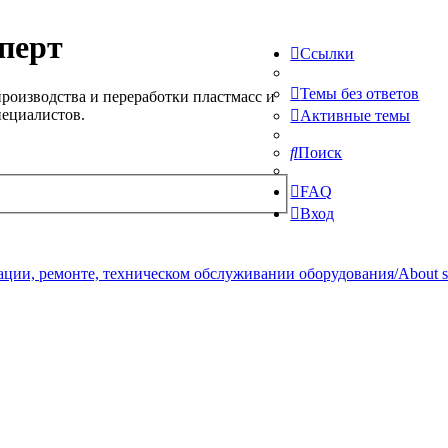
перт
Ссылки
Темы без ответов
роизводства и переработки пластмасс и
пециалистов.
Активные темы
Поиск
FAQ
Вход
ции, ремонте, техническом обслуживании оборудования/About serv