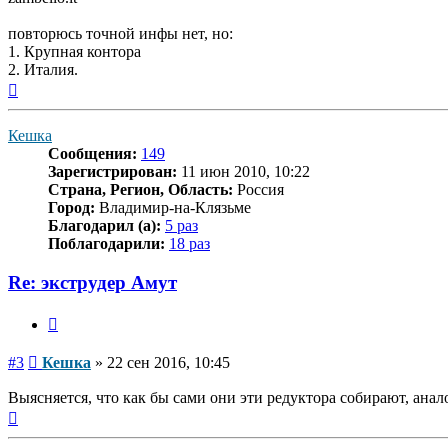
повторюсь точной инфы нет, но:
1. Крупная контора
2. Италия.
Вернуться
к
началу
Кешка
Сообщения:
149
Зарегистрирован:
11 июн 2010, 10:22
Страна, Регион, Область:
Россия
Город:
Владимир-на-Клязьме
Благодарил (а):
5 раз
Поблагодарили:
18 раз
Re: экструдер Амут
Цитата
Сообщение
#3
Кешка
»
22 сен 2016, 10:45
Выясняется, что как бы сами они эти редуктора собирают, анало
Вернуться
к