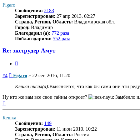
началу
Figaro
Сообщения:
2183
Зарегистрирован:
27 апр 2013, 02:27
Страна, Регион, Область:
Владимирская обл.
Город:
Владимир
Благодарил (а):
772 раза
Поблагодарили:
552 раза
Re: экструдер Амут
Цитата
Сообщение
#4
Figaro
»
22 сен 2016, 11:20
Кешка писал(а):
Выясняется, что как бы сами они эти реду
Ну кто же вам все свои тайны откроет?
Замбелло и
Вернуться
к
началу
Кешка
Сообщения:
149
Зарегистрирован:
11 июн 2010, 10:22
Страна, Регион, Область:
Россия