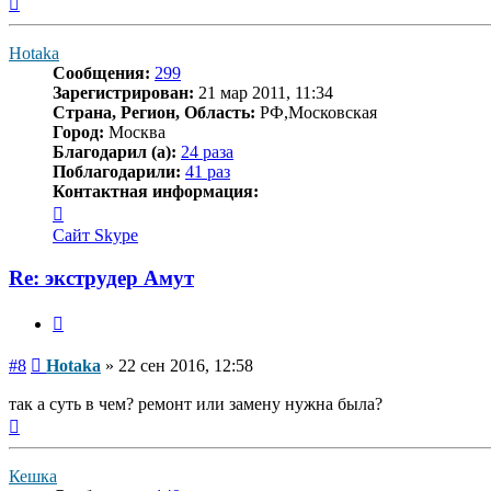
к
началу
Hotaka
Сообщения:
299
Зарегистрирован:
21 мар 2011, 11:34
Страна, Регион, Область:
РФ,Московская
Город:
Москва
Благодарил (а):
24 раза
Поблагодарили:
41 раз
Контактная информация:
Контактная
информация
Сайт
Skype
пользователя
Hotaka
Re: экструдер Амут
Цитата
Сообщение
#8
Hotaka
»
22 сен 2016, 12:58
так а суть в чем? ремонт или замену нужна была?
Вернуться
к
началу
Кешка