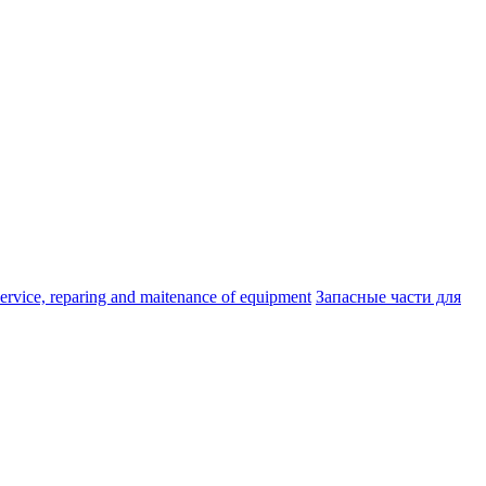
ice, reparing and maitenance of equipment
Запасные части для