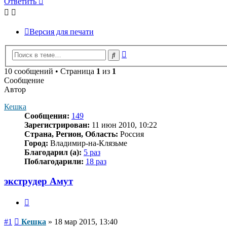
Ответить
Версия для печати
Расширенный
Поиск
поиск
10 сообщений • Страница
1
из
1
Сообщение
Автор
Кешка
Сообщения:
149
Зарегистрирован:
11 июн 2010, 10:22
Страна, Регион, Область:
Россия
Город:
Владимир-на-Клязьме
Благодарил (а):
5 раз
Поблагодарили:
18 раз
экструдер Амут
Цитата
Сообщение
#1
Кешка
»
18 мар 2015, 13:40