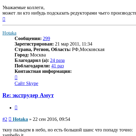
Уважаемые коллеги,
может ли кто нибудь подсказать редукторами чьего производс
Вернуться
к
началу
Hotaka
Сообщения:
299
Зарегистрирован:
21 мар 2011, 11:34
Страна, Регион, Область:
РФ,Московская
Город:
Москва
Благодарил (а):
24 раза
Поблагодарили:
41 раз
Контактная информация:
Контактная
информация
Сайт
Skype
пользователя
Hotaka
Re: экструдер Амут
Цитата
Сообщение
#2
Hotaka
»
22 сен 2016, 09:54
ткну пальцем в небо, но есть большой шанс что попаду точно:
zambello.it