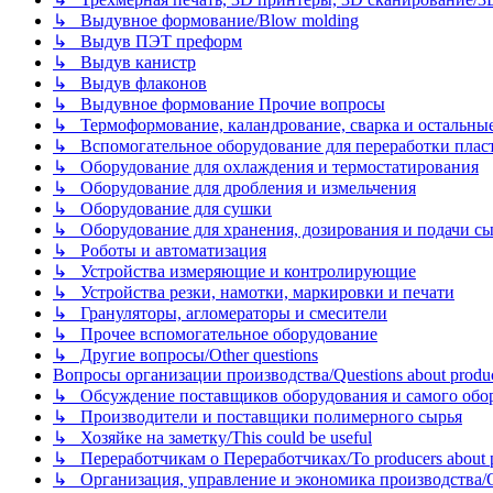
↳ Выдувное формование/Blow molding
↳ Выдув ПЭТ преформ
↳ Выдув канистр
↳ Выдув флаконов
↳ Выдувное формование Прочие вопросы
↳ Термоформование, каландрование, сварка и остальные ме
↳ Вспомогательное оборудование для переработки пластмасс
↳ Оборудование для охлаждения и термостатирования
↳ Оборудование для дробления и измельчения
↳ Оборудование для сушки
↳ Оборудование для хранения, дозирования и подачи сы
↳ Роботы и автоматизация
↳ Устройства измеряющие и контролирующие
↳ Устройства резки, намотки, маркировки и печати
↳ Грануляторы, агломераторы и смесители
↳ Прочее вспомогательное оборудование
↳ Другие вопросы/Other questions
Вопросы организации производства/Questions about product
↳ Обсуждение поставщиков оборудования и самого оборудо
↳ Производители и поставщики полимерного сырья
↳ Хозяйке на заметку/This could be useful
↳ Переработчикам о Переработчиках/To producers about p
↳ Организация, управление и экономика производства/Org