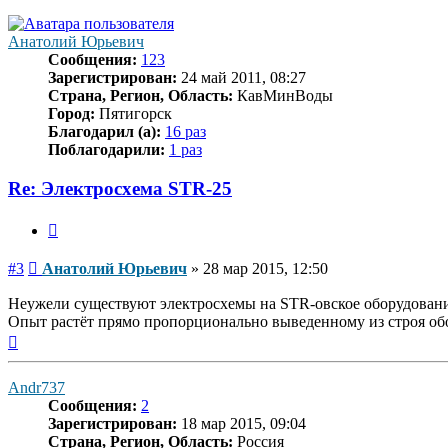
началу
Анатолий Юрьевич
Сообщения:
123
Зарегистрирован:
24 май 2011, 08:27
Страна, Регион, Область:
КавМинВоды
Город:
Пятигорск
Благодарил (а):
16 раз
Поблагодарили:
1 раз
Re: Электросхема STR-25
Цитата
Сообщение
#3
Анатолий Юрьевич
»
28 мар 2015, 12:50
Неужели существуют электросхемы на STR-овское оборудован
Опыт растёт прямо пропорционально выведенному из строя об
Вернуться
к
началу
Andr737
Сообщения:
2
Зарегистрирован:
18 мар 2015, 09:04
Страна, Регион, Область:
Россия