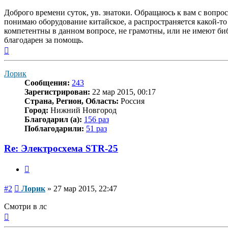
Доброго времени суток, ув. знатоки. Обращаюсь к вам с вопро
понимаю оборудование китайское, а распространяется какой-то
компетентны в данном вопросе, не грамотны, или не имеют биб
благодарен за помощь.
Вернуться
к
началу
Лорик
Сообщения:
243
Зарегистрирован:
22 мар 2015, 00:17
Страна, Регион, Область:
Россия
Город:
Нижний Новгород
Благодарил (а):
156 раз
Поблагодарили:
51 раз
Re: Электросхема STR-25
Цитата
Сообщение
#2
Лорик
»
27 мар 2015, 22:47
Смотри в лс
Вернуться
к