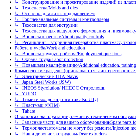
↳ Конструирование и проектирование изделий из пластиков
↳ Техоснастка/Molds and dies
↳ Оснастка для литья под давлением
↳ Горячеканальные системы и контроллеры
↳ Техоснастка для экструзии
↳ Техоснастка для выдувного формования и пневмовак
↳ Вопросы качества/About quality controls
↳ Ресайклинг - вторичная переработка пластмасс, экология и
Работа и учеба/Work and education
↳ Вопросы трудоустройства/Employment questions
↳ Охрана труда/Labor protection
↳ Повышаем квалификацию/Additional education, training
Коммерческие разделы (приглашаются заинтересованные орг
↳ Электрические ТПА Navis
↳ Japan Steel Works (JSW)
↳ INEOS Styrolution/ ИНЕОС Стиролюшн
↳ YUDO
↳ Тимити молдс энд плэстикс Ко ЛТД
↳ Пластмаш (ФПМ)
↳ Tahara
О вопросах эксплуатации, ремонте, техническом обслужива
↳ Запасные части для вашего оборудования/Spare parts fo
↳ Термопластавтоматы не могут без ремонта/Injection mold
↳ Наши дорогие экструдеры/Dear extruders