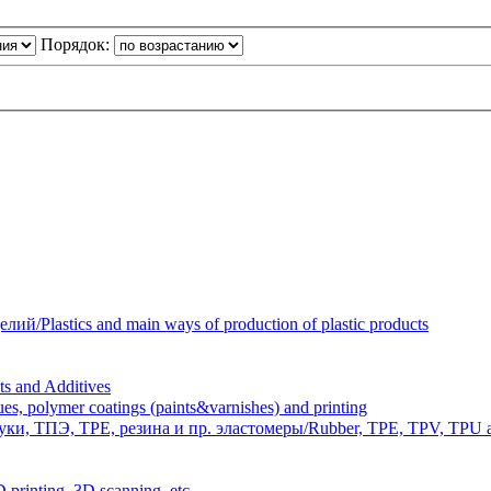
Порядок:
Plastics and main ways of production of plastic products
 and Additives
polymer coatings (paints&varnishes) and printing
и, ТПЭ, TPE, резина и пр. эластомеры/Rubber, TPE, TPV, TPU an
inting, 3D scanning, etc