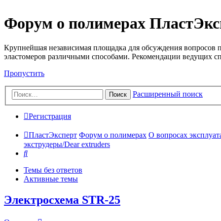
Форум о полимерах ПластЭкс
Крупнейшая независимая площадка для обсуждения вопросов п
эластомеров различными способами. Рекомендации ведущих с
Пропустить
Расширенный поиск
Поиск
Регистрация
ПластЭксперт
Форум о полимерах
О вопросах эксплуата
экструдеры/Dear extruders
Поиск
Темы без ответов
Активные темы
Электросхема STR-25