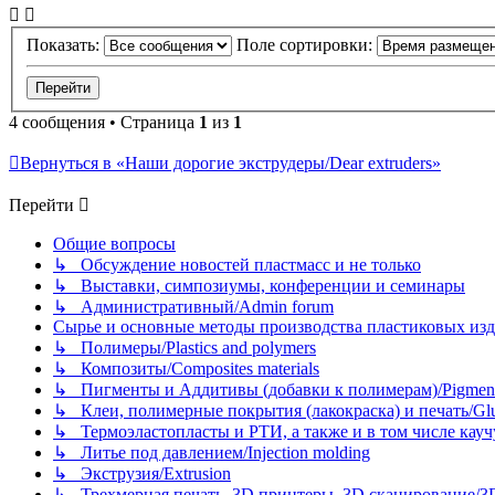
Показать:
Поле сортировки:
4 сообщения • Страница
1
из
1
Вернуться в «Наши дорогие экструдеры/Dear extruders»
Перейти
Общие вопросы
↳ Обсуждение новостей пластмасс и не только
↳ Выставки, симпозиумы, конференции и семинары
↳ Административный/Admin forum
Сырье и основные методы производства пластиковых изделий/
↳ Полимеры/Plastics and polymers
↳ Композиты/Сomposites materials
↳ Пигменты и Аддитивы (добавки к полимерам)/Pigments
↳ Клеи, полимерные покрытия (лакокраска) и печать/Glues, 
↳ Термоэластопласты и РТИ, а также и в том числе каучук
↳ Литье под давлением/Injection molding
↳ Экструзия/Extrusion
↳ Трехмерная печать, 3D принтеры, 3D сканирование/3D pr