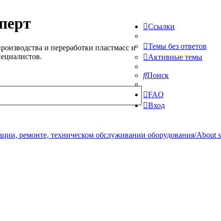
перт
Ссылки
Темы без ответов
роизводства и переработки пластмасс и
пециалистов.
Активные темы
Поиск
FAQ
Вход
ции, ремонте, техническом обслуживании оборудования/About serv