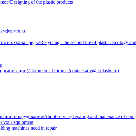
/Designing of the plastic products
уумформовки
 охрана среды/Recycling - the second life of plastic. Ecology and 
s
анизации)/Commercial forums (contact adv@e-plastic.ru)
нии оборудования/About service, reparing and maitenance of equi
r your equipment
ing machines need in repair