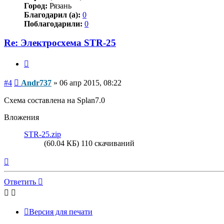
Город:
Рязань
Благодарил (а):
0
Поблагодарили:
0
Re: Электросхема STR-25
Цитата
Сообщение
#4
Andr737
»
06 апр 2015, 08:22
Схема составлена на Splan7.0
Вложения
STR-25.zip
(60.04 КБ) 110 скачиваний
Вернуться
к
началу
Ответить
Версия для печати