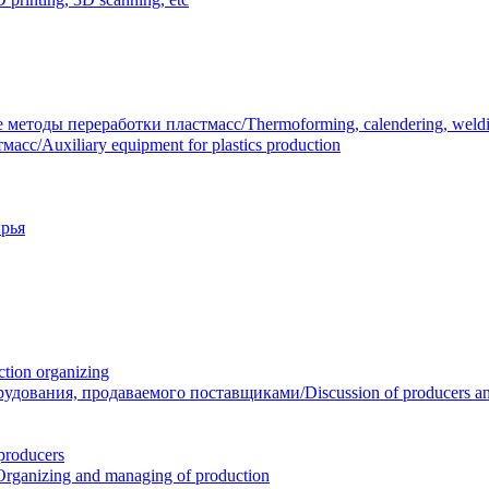
тоды переработки пластмасс/Thermoforming, calendering, welding
/Auxiliary equipment for plastics production
рья
ion organizing
вания, продаваемого поставщиками/Discussion of producers and r
roducers
anizing and managing of production