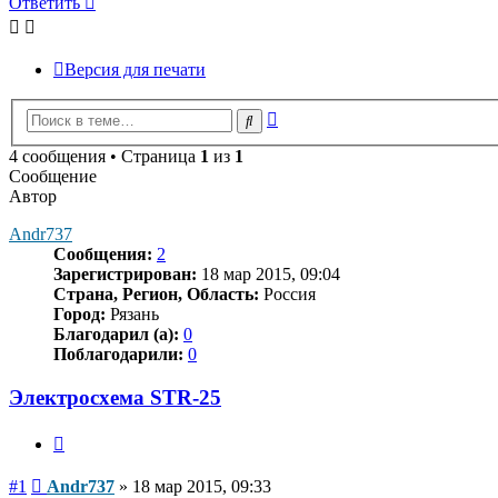
Ответить
Версия для печати
Расширенный
Поиск
поиск
4 сообщения • Страница
1
из
1
Сообщение
Автор
Andr737
Сообщения:
2
Зарегистрирован:
18 мар 2015, 09:04
Страна, Регион, Область:
Россия
Город:
Рязань
Благодарил (а):
0
Поблагодарили:
0
Электросхема STR-25
Цитата
Сообщение
#1
Andr737
»
18 мар 2015, 09:33