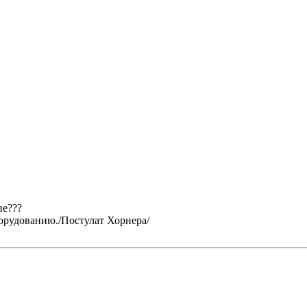
ие???
орудованию./Постулат Хорнера/