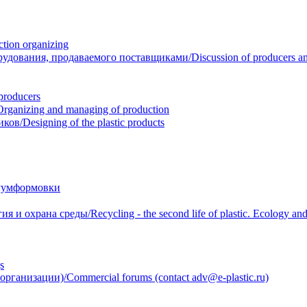
ion organizing
вания, продаваемого поставщиками/Discussion of producers and r
roducers
anizing and managing of production
/Designing of the plastic products
уумформовки
 охрана среды/Recycling - the second life of plastic. Ecology and 
s
анизации)/Commercial forums (contact adv@e-plastic.ru)