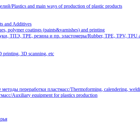
Plastics and main ways of production of plastic products
 and Additives
polymer coatings (paints&varnishes) and printing
и, ТПЭ, TPE, резина и пр. эластомеры/Rubber, TPE, TPV, TPU an
inting, 3D scanning, etc
тоды переработки пластмасс/Thermoforming, calendering, welding
/Auxiliary equipment for plastics production
рья