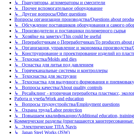
↳ Грануляторы, агломераторы и смесители
↳ Прочее вспомогательное оборудование
↳ Другие вопросы/Other questions
Вопросы организации производства/Questions about product
↳ Обсуждение поставщиков оборудования и самого оборудо
↳ Производители и поставщики полимерного сырья
↳ Хозяйке на заметку/This could be useful
↳ Переработчикам о Переработчиках/To producers about p
↳ Организация, управление и экономика производства/Org
↳ Конструирование и проектирование изделий из пластиков
↳ Техоснастка/Molds and dies
↳ Оснастка для литья под давлением
↳ Горячеканальные системы и контроллеры
↳ Техоснастка для экструзии
↳ Техоснастка для выдувного формования и пневмовак
↳ Вопросы качества/About quality controls
↳ Ресайклинг - вторичная переработка пластмасс, экология и
Работа и учеба/Work and education
↳ Вопросы трудоустройства/Employment questions
↳ Охрана труда/Labor protection
↳ Повышаем квалификацию/Additional education, training
Коммерческие разделы (приглашаются заинтересованные орг
↳ Электрические ТПА Navis
↳ Japan Steel Works (JSW)