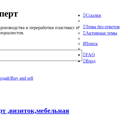
перт
Ссылки
Темы без ответов
роизводства и переработки пластмасс и
пециалистов.
Активные темы
Поиск
FAQ
Вход
одай/Buy and sell
рт ,визиток,мебельная