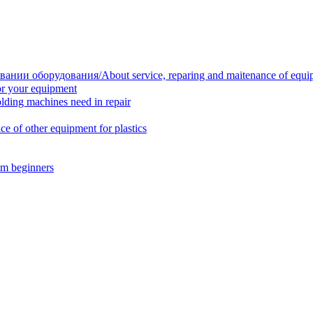
нии оборудования/About service, reparing and maitenance of equi
r your equipment
ing machines need in repair
f other equipment for plastics
m beginners