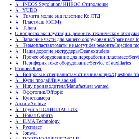
↳ INEOS Styrolution/ ИНЕОС Стиролюшн
↳ YUDO
↳ Тимити молдс энд плэстикс Ко ЛТД
↳ Пластмаш (ФПМ)
↳ Tahara
О вопросах эксплуатации, ремонте, техническом обслужива
↳ Запасные части для вашего оборудования/Spare parts fo
↳ Термопластавтоматы не могут без ремонта/Injection mold
↳ Наши дорогие экструдеры/Dear extruders
↳ Прочее оборудование для переработки пластмасс/Service o
↳ Периферия тоже оборудование/Service of auxiliaries
Разное/Other
↳ Вопросы к специалистам от начинающих/Questions fro
↳ Купи-продай/Buy and sell
↳ Ищу производителя/Manufacturer wanted
↳ Оффтопик/Offtopic
↳ Кунсткамера
Архив/Archive
↳ Группа ПОЛИПЛАСТИК
↳ Новая Орбита
↳ ILMA Technology
↳ Руспласт
↳ Jonwai
↳ ПОРТМОЛД/PORTMOLD