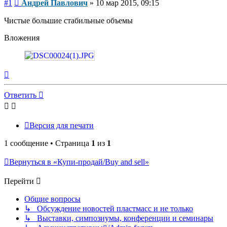
Сообщение
#1
Андрей Павлович
»
10 мар 2015, 09:15
Чистые большие стабильные объемы
Вложения
Вернуться
к
началу
Ответить
Версия для печати
1 сообщение • Страница
1
из
1
Вернуться в «Купи-продай/Buy and sell»
Перейти
Общие вопросы
↳ Обсуждение новостей пластмасс и не только
↳ Выставки, симпозиумы, конференции и семинары