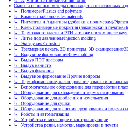
↳ Административный/Admin forum
Сырье и основные методы производства пластиковых изделий/
↳ Полимеры/Plastics and polymers
↳ Композиты/Сomposites materials
↳ Пигменты и Аддитивы (добавки к полимерам)/Pigments
↳ Клеи, полимерные покрытия (лакокраска) и печать/Glues, 
↳ Термоэластопласты и РТИ, а также и в том числе каучук
↳ Литье под давлением/Injection molding
↳ Экструзия/Extrusion
↳ Трехмерная печать, 3D принтеры, 3D сканирование/3D pr
↳ Выдувное формование/Blow molding
↳ Выдув ПЭТ преформ
↳ Выдув канистр
↳ Выдув флаконов
↳ Выдувное формование Прочие вопросы
↳ Термоформование, каландрование, сварка и остальные ме
↳ Вспомогательное оборудование для переработки пластмасс
↳ Оборудование для охлаждения и термостатирования
↳ Оборудование для дробления и измельчения
↳ Оборудование для сушки
↳ Оборудование для хранения, дозирования и подачи сы
↳ Роботы и автоматизация
↳ Устройства измеряющие и контролирующие
↳ Устройства резки, намотки, маркировки и печати