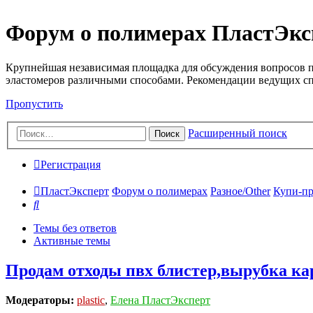
Форум о полимерах ПластЭкс
Крупнейшая независимая площадка для обсуждения вопросов п
эластомеров различными способами. Рекомендации ведущих с
Пропустить
Расширенный поиск
Поиск
Регистрация
ПластЭксперт
Форум о полимерах
Разное/Other
Купи-пр
Поиск
Темы без ответов
Активные темы
Продам отходы пвх блистер,вырубка ка
Модераторы:
plastic
,
Елена ПластЭксперт