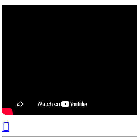
Вернуться
к
началу