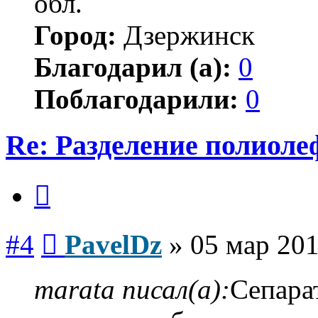
обл.
Город:
Дзержинск
Благодарил (а):
0
Поблагодарили:
0
Re: Разделение полиол
Цитата
Сообщение
#4
PavelDz
»
05 мар 201
marata писал(а):
Сепара