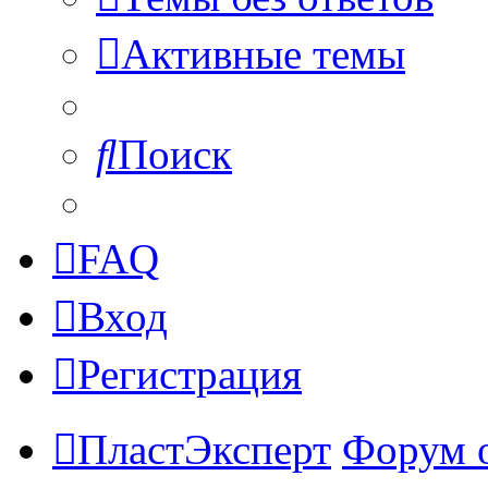
Активные темы
Поиск
FAQ
Вход
Регистрация
ПластЭксперт
Форум 