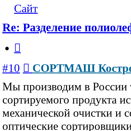
СОРТМАШ
Сайт
Кострома
Re: Разделение полиол
Цитата
Сообщение
#10
СОРТМАШ Костр
Мы производим в России т
сортируемого продукта и
механической очистки и с
оптические сортировщики