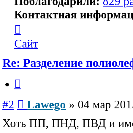
Поблагодарили:
829 р
Контактная информац
Контактная
информация
пользователя
Lawego
Сайт
Re: Разделение полиол
Цитата
Сообщение
#2
Lawego
»
04 мар 201
Хоть ПП, ПНД, ПВД и име