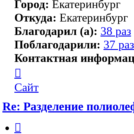
Город:
Екатеринбург
Откуда:
Екатеринбург
Благодарил (а):
38 раз
Поблагодарили:
37 раз
Контактная информац
Контактная
информация
пользователя
marata
Сайт
Re: Разделение полиол
Цитата