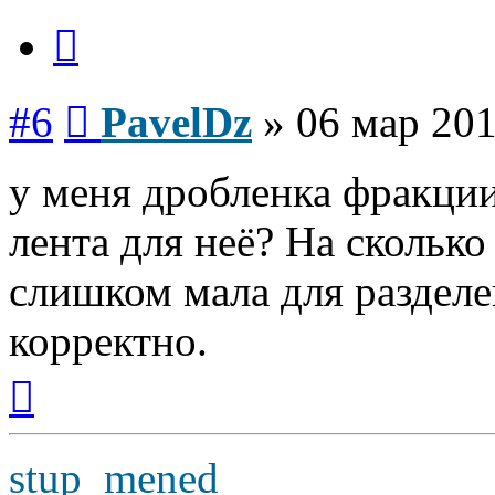
Цитата
Сообщение
#6
PavelDz
»
06 мар 201
у меня дробленка фракции
лента для неё? На скольк
слишком мала для разделе
корректно.
Вернуться
к
началу
stup_mened