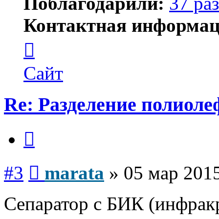
Поблагодарили:
37 раз
Контактная информац
Контактная
информация
пользователя
marata
Сайт
Re: Разделение полиол
Цитата
Сообщение
#3
marata
»
05 мар 2015
Сепаратор с БИК (инфрак