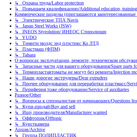
↳ Охрана труда/Labor protection
↳ Повышаем квалификацию/Additional education, training
Коммерческие разделы (приглашаются заинтересованные орг
↳ Электрические ТПА Navis
↳ Japan Steel Works (JSW)
↳ INEOS Styrolution/ ИНЕОС Стиролюшн
↳ YUDO
↳ Тимити молдс энд плэстикс Ко ЛТД
↳ Пластмаш (ФПМ)
↳ Tahara
О вопросах эксплуатации, ремонте, техническом обслужива
↳ Запасные части для вашего оборудования/Spare parts fo
↳ Термопластавтоматы не могут без ремонта/Injection mold
↳ Наши дорогие экструдеры/Dear extruders
↳ Прочее оборудование для переработки пластмасс/Service o
↳ Периферия тоже оборудование/Service of auxiliaries
Разное/Other
↳ Вопросы к специалистам от начинающих/Questions fro
↳ Купи-продай/Buy and sell
↳ Ищу производителя/Manufacturer wanted
↳ Оффтопик/Offtopic
↳ Кунсткамера
Архив/Archive
↳ Группа ПОЛИПЛАСТИК