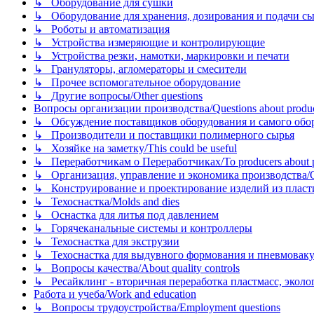
↳ Оборудование для сушки
↳ Оборудование для хранения, дозирования и подачи сы
↳ Роботы и автоматизация
↳ Устройства измеряющие и контролирующие
↳ Устройства резки, намотки, маркировки и печати
↳ Грануляторы, агломераторы и смесители
↳ Прочее вспомогательное оборудование
↳ Другие вопросы/Other questions
Вопросы организации производства/Questions about product
↳ Обсуждение поставщиков оборудования и самого оборудо
↳ Производители и поставщики полимерного сырья
↳ Хозяйке на заметку/This could be useful
↳ Переработчикам о Переработчиках/To producers about p
↳ Организация, управление и экономика производства/Org
↳ Конструирование и проектирование изделий из пластиков
↳ Техоснастка/Molds and dies
↳ Оснастка для литья под давлением
↳ Горячеканальные системы и контроллеры
↳ Техоснастка для экструзии
↳ Техоснастка для выдувного формования и пневмовак
↳ Вопросы качества/About quality controls
↳ Ресайклинг - вторичная переработка пластмасс, экология и
Работа и учеба/Work and education
↳ Вопросы трудоустройства/Employment questions