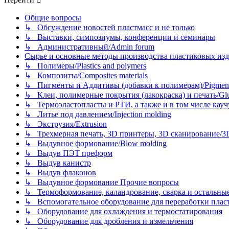
Общие вопросы
↳ Обсуждение новостей пластмасс и не только
↳ Выставки, симпозиумы, конференции и семинары
↳ Административный/Admin forum
Сырье и основные методы производства пластиковых изделий/
↳ Полимеры/Plastics and polymers
↳ Композиты/Сomposites materials
↳ Пигменты и Аддитивы (добавки к полимерам)/Pigments
↳ Клеи, полимерные покрытия (лакокраска) и печать/Glues, 
↳ Термоэластопласты и РТИ, а также и в том числе каучук
↳ Литье под давлением/Injection molding
↳ Экструзия/Extrusion
↳ Трехмерная печать, 3D принтеры, 3D сканирование/3D pr
↳ Выдувное формование/Blow molding
↳ Выдув ПЭТ преформ
↳ Выдув канистр
↳ Выдув флаконов
↳ Выдувное формование Прочие вопросы
↳ Термоформование, каландрование, сварка и остальные ме
↳ Вспомогательное оборудование для переработки пластмасс
↳ Оборудование для охлаждения и термостатирования
↳ Оборудование для дробления и измельчения