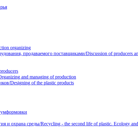
рья
ion organizing
вания, продаваемого поставщиками/Discussion of producers and r
roducers
anizing and managing of production
/Designing of the plastic products
уумформовки
 охрана среды/Recycling - the second life of plastic. Ecology and 