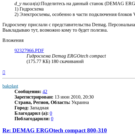
d_y писал(а):
Поделитесь на данный станок (DEMAG ERGOt
1) Гидросхема
2) Электросхемы, особенно в части подключения блоков
Гидросхему прислали с представительства Demag. Персональн
Выкладываю тут, возможно кому то будет полезна.
Вложения
92327966.PDF
Гидросхема Demag ERGOtech compact
(175.77 КБ) 180 скачиваний
Вернуться
к
началу
bakplast
Сообщения:
42
Зарегистрирован:
13 июн 2010, 20:30
Страна, Регион, Область:
Украина
Город:
Западная
Благодарил (а):
0
Поблагодарили:
0
Re: DEMAG ERGOtech compact 800-310