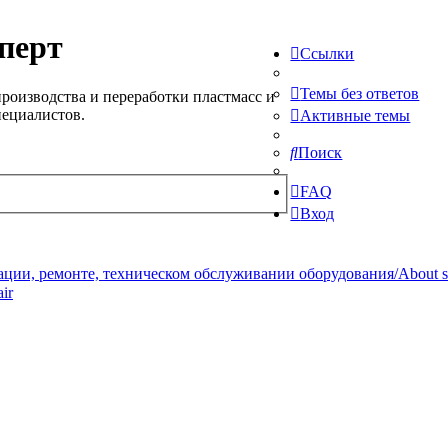
перт
Ссылки
Темы без ответов
роизводства и переработки пластмасс и
пециалистов.
Активные темы
Поиск
FAQ
Вход
ции, ремонте, техническом обслуживании оборудования/About serv
ir