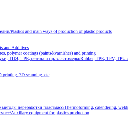
Plastics and main ways of production of plastic products
 and Additives
polymer coatings (paints&varnishes) and printing
и, ТПЭ, TPE, резина и пр. эластомеры/Rubber, TPE, TPV, TPU an
inting, 3D scanning, etc
тоды переработки пластмасс/Thermoforming, calendering, welding
/Auxiliary equipment for plastics production