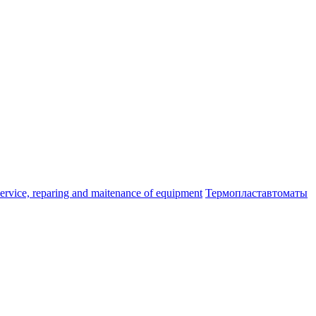
ice, reparing and maitenance of equipment
Термопластавтоматы