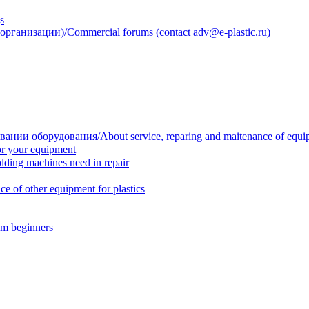
s
анизации)/Commercial forums (contact adv@e-plastic.ru)
нии оборудования/About service, reparing and maitenance of equi
r your equipment
ing machines need in repair
f other equipment for plastics
m beginners