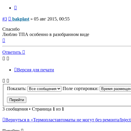
Цитата
Сообщение
#3
bakplast
»
05 авг 2015, 00:55
Спасибо
Люблю ТПА особенно в разобранном виде
Вернуться
к
началу
Ответить
Версия для печати
Показать:
Поле сортировки:
3 сообщения • Страница
1
из
1
Вернуться в «Термопластавтоматы не могут без ремонта/Injectio
Перейти