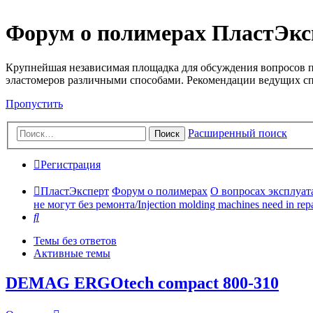
Форум о полимерах ПластЭкс
Крупнейшая независимая площадка для обсуждения вопросов п
эластомеров различными способами. Рекомендации ведущих с
Пропустить
Расширенный поиск
Поиск
Регистрация
ПластЭксперт
Форум о полимерах
О вопросах эксплуата
не могут без ремонта/Injection molding machines need in repa
Поиск
Темы без ответов
Активные темы
DEMAG ERGOtech compact 800-310