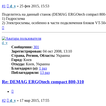
Сообщение
#1
d_y
»
25 фев 2015, 15:53
Поделитесь на данный станок (DEMAG ERGOtech compact 800-3
1) Гидросхема
2) Электросхемы, особенно в части подключения блоков VT-50
Вернуться
к
началу
d_y
Сообщения:
301
Зарегистрирован:
04 окт 2008, 13:10
Страна, Регион, Область:
Украина
Город:
Киев
Откуда:
Киев, Украина
Благодарил (а):
1 раз
Поблагодарили:
13 раз
Re: DEMAG ERGOtech compact 800-310
Цитата
Сообщение
#2
d_y
»
17 мар 2015, 17:55