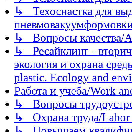
↳ Техоснастка для вы
пневмовакуумформовк
↳ Вопросы качества/Abo
↳ Ресайклинг - вторич
экология и охрана среды/
plastic. Ecology and env
Работа и учеба/Work an
↳ Вопросы трудоустрой
↳ Охрана труда/Labor p
↳ Повышаем квалификац