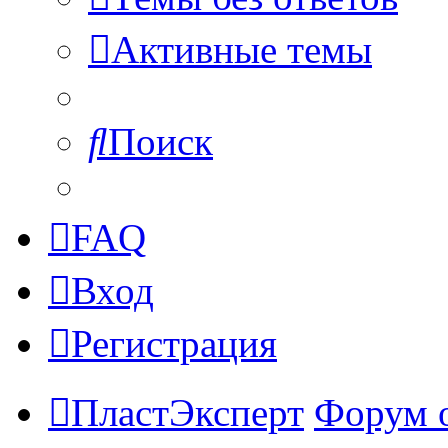
Активные темы
Поиск
FAQ
Вход
Регистрация
ПластЭксперт
Форум 