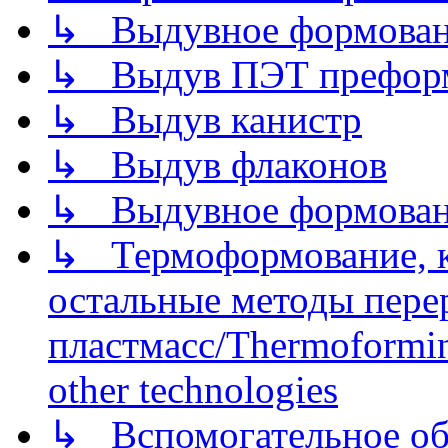
↳ Выдувное формован
↳ Выдув ПЭТ префор
↳ Выдув канистр
↳ Выдув флаконов
↳ Выдувное формован
↳ Термоформование, ка
остальные методы пере
пластмасс/Thermoforming
other technologies
↳ Вспомогательное об