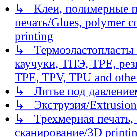
↳ Клеи, полимерные по
печать/Glues, polymer co
printing
↳ Термоэластопласты и
каучуки, ТПЭ, TPE, рез
TPE, TPV, TPU and other
↳ Литье под давлением/
↳ Экструзия/Extrusion
↳ Трехмерная печать,
сканирование/3D printin