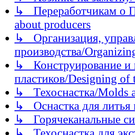
↳ Переработчикам о Пе
about producers
↳ Организация, управл
производства/Organizing
↳ Конструирование и п
пластиков/Designing of t
↳ Техоснастка/Molds a
↳ Оснастка для литья 
↳ Горячеканальные си
↳ Техоснастка для экс