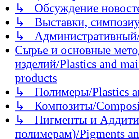
↳ Обсуждение новостей
↳ Выставки, симпозиу
↳ Административный/
Сырье и основные мето
изделий/Plastics and mai
products
↳ Полимеры/Plastics a
↳ Композиты/Сomposite
↳ Пигменты и Аддитив
полимерам)/Pigments an