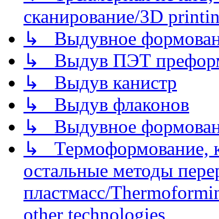
сканирование/3D printin
↳ Выдувное формован
↳ Выдув ПЭТ префор
↳ Выдув канистр
↳ Выдув флаконов
↳ Выдувное формован
↳ Термоформование, ка
остальные методы пере
пластмасс/Thermoforming
other technologies