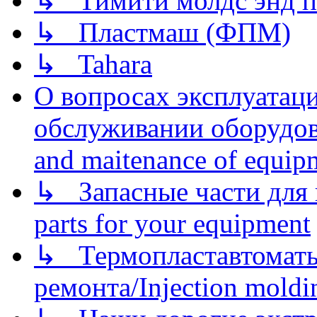
↳ Тимити молдс энд п
↳ Пластмаш (ФПМ)
↳ Tahara
О вопросах эксплуатаци
обслуживании оборудова
and maitenance of equip
↳ Запасные части для 
parts for your equipment
↳ Термопластавтоматы 
ремонта/Injection moldin