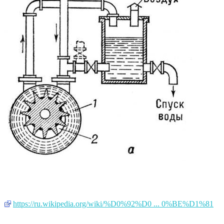
https://ru.wikipedia.org/wiki/%D0%92%D0 ... 0%BE%D1%81