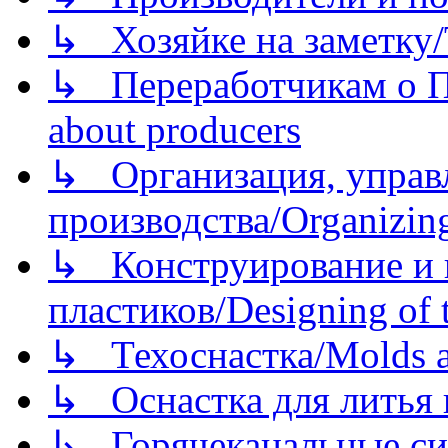
↳ Хозяйке на заметку/T
↳ Переработчикам о Пе
about producers
↳ Организация, управл
производства/Organizing
↳ Конструирование и п
пластиков/Designing of t
↳ Техоснастка/Molds a
↳ Оснастка для литья 
↳ Горячеканальные си