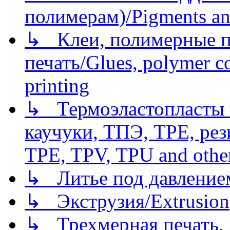
полимерам)/Pigments an
↳ Клеи, полимерные по
печать/Glues, polymer co
printing
↳ Термоэластопласты и
каучуки, ТПЭ, TPE, рез
TPE, TPV, TPU and other
↳ Литье под давлением/
↳ Экструзия/Extrusion
↳ Трехмерная печать,