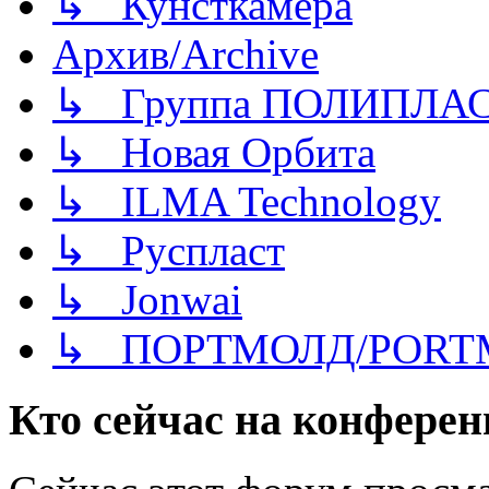
↳ Кунсткамера
Архив/Archive
↳ Группа ПОЛИПЛА
↳ Новая Орбита
↳ ILMA Technology
↳ Руспласт
↳ Jonwai
↳ ПОРТМОЛД/PORT
Кто сейчас на конфере