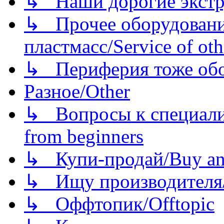
↳ Наши дорогие экстру
↳ Прочее оборудовани
пластмасс/Service of oth
↳ Периферия тоже обору
Разное/Other
↳ Вопросы к специали
from beginners
↳ Купи-продай/Buy and
↳ Ищу производителя/
↳ Оффтопик/Offtopic