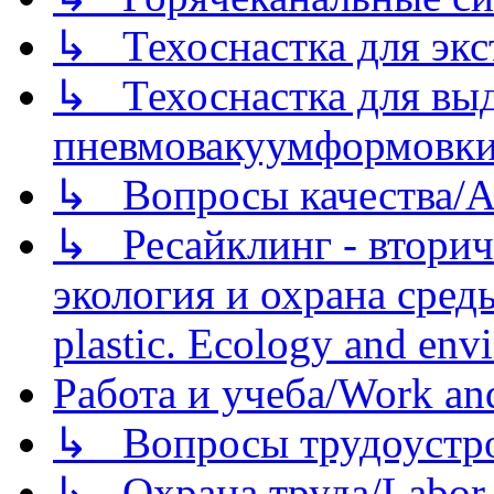
↳ Техоснастка для экс
↳ Техоснастка для вы
пневмовакуумформовк
↳ Вопросы качества/Abo
↳ Ресайклинг - вторич
экология и охрана среды/
plastic. Ecology and env
Работа и учеба/Work an
↳ Вопросы трудоустрой
↳ Охрана труда/Labor p