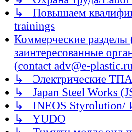
↳ Повышаем квалификац
trainings
Коммерческие разделы 
заинтересованные орга
(contact adv@e-plastic.r
↳ Электрические ТПА
↳ Japan Steel Works (
↳ INEOS Styrolution
↳ YUDO
↳ Тимити молдс энд п