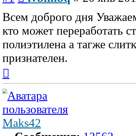
Всем доброго дня Уважае
кто может переработать с
полиэтилена а тагже слит
признателен.
Вернуться
к
началу
Maks42