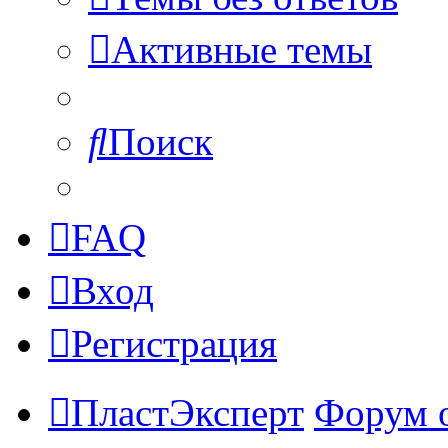
Активные темы
Поиск
FAQ
Вход
Регистрация
ПластЭксперт
Форум 