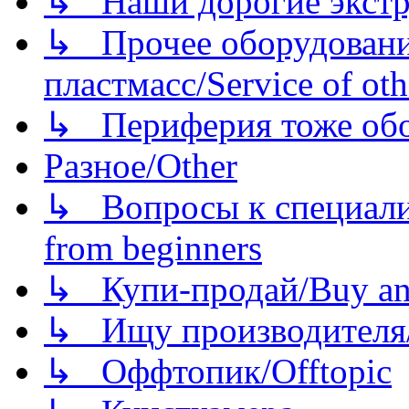
↳ Наши дорогие экстру
↳ Прочее оборудовани
пластмасс/Service of oth
↳ Периферия тоже обору
Разное/Other
↳ Вопросы к специали
from beginners
↳ Купи-продай/Buy and
↳ Ищу производителя/
↳ Оффтопик/Offtopic