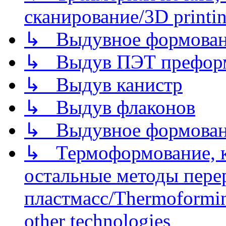
сканирование/3D printin
↳ Выдувное формован
↳ Выдув ПЭТ префор
↳ Выдув канистр
↳ Выдув флаконов
↳ Выдувное формован
↳ Термоформование, ка
остальные методы пере
пластмасс/Thermoforming
other technologies