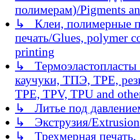
полимерам)/Pigments an
↳ Клеи, полимерные по
печать/Glues, polymer co
printing
↳ Термоэластопласты и
каучуки, ТПЭ, TPE, рез
TPE, TPV, TPU and other
↳ Литье под давлением/
↳ Экструзия/Extrusion
↳ Трехмерная печать,