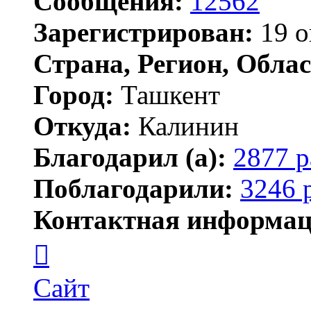
Сообщения:
12562
Зарегистрирован:
19 о
Страна, Регион, Облас
Город:
Ташкент
Откуда:
Калинин
Благодарил (а):
2877 р
Поблагодарили:
3246 
Контактная информац
Контактная
информация
пользователя
Maks42
Сайт