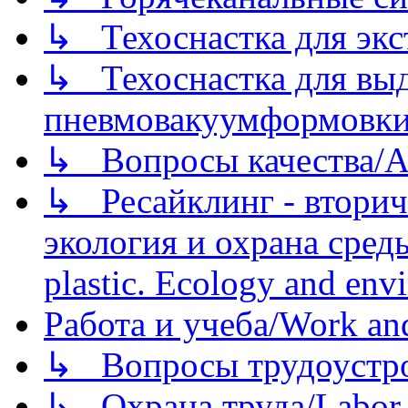
↳ Техоснастка для экс
↳ Техоснастка для вы
пневмовакуумформовк
↳ Вопросы качества/Abo
↳ Ресайклинг - вторич
экология и охрана среды/
plastic. Ecology and env
Работа и учеба/Work an
↳ Вопросы трудоустрой
↳ Охрана труда/Labor p