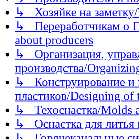
↳ Хозяйке на заметку/T
↳ Переработчикам о Пе
about producers
↳ Организация, управл
производства/Organizing
↳ Конструирование и п
пластиков/Designing of t
↳ Техоснастка/Molds a
↳ Оснастка для литья 
↳ Горячеканальные си