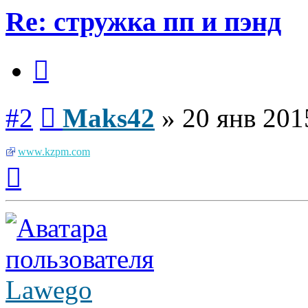
Re: стружка пп и пэнд
Цитата
Сообщение
#2
Maks42
»
20 янв 201
www.kzpm.com
Вернуться
к
началу
Lawego