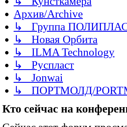
↳ Кунсткамера
Архив/Archive
↳ Группа ПОЛИПЛА
↳ Новая Орбита
↳ ILMA Technology
↳ Руспласт
↳ Jonwai
↳ ПОРТМОЛД/PORT
Кто сейчас на конфере