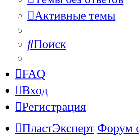
Активные темы
Поиск
FAQ
Вход
Регистрация
ПластЭксперт
Форум 