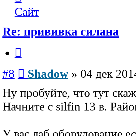
пользователя
Shadow
Сайт
Re: прививка силана
Цитата
Сообщение
#8
Shadow
»
04 дек 201
Ну пробуйте, что тут скаж
Начните с silfin 13 в. Рай
У вас лаб оборудование ес