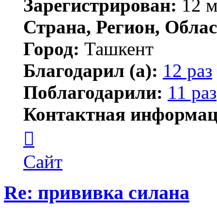
Зарегистрирован:
12 м
Страна, Регион, Облас
Город:
Ташкент
Благодарил (а):
12 раз
Поблагодарили:
11 раз
Контактная информац
Контактная
информация
пользователя
Dima
Сайт
S
Re: прививка силана
Цитата