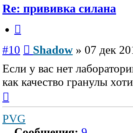
Re: прививка силана
Цитата
Сообщение
#10
Shadow
»
07 дек 20
Если у вас нет лаборатори
как качество гранулы хот
Вернуться
к
началу
PVG
Сообщения:
9