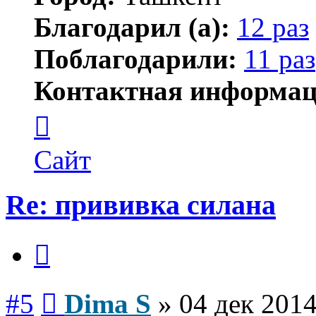
Благодарил (а):
12 раз
Поблагодарили:
11 раз
Контактная информац
Контактная
информация
пользователя
Dima
Сайт
S
Re: прививка силана
Цитата
Сообщение
#5
Dima S
»
04 дек 2014