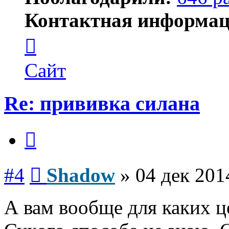
Контактная информац
Контактная
информация
пользователя
Shadow
Сайт
Re: прививка силана
Цитата
Сообщение
#4
Shadow
»
04 дек 201
А вам вообще для каких ц