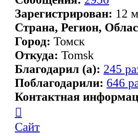
Зарегистрирован:
12 м
Страна, Регион, Облас
Город:
Томск
Откуда:
Tomsk
Благодарил (а):
245 ра
Поблагодарили:
646 р
Контактная информац
Контактная
информация
пользователя
Shadow
Сайт