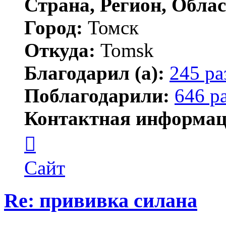
Страна, Регион, Облас
Город:
Томск
Откуда:
Tomsk
Благодарил (а):
245 ра
Поблагодарили:
646 р
Контактная информац
Контактная
информация
пользователя
Shadow
Сайт
Re: прививка силана
Цитата