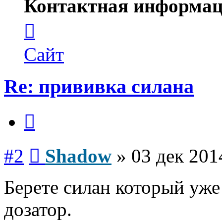
Контактная информац
Контактная
информация
пользователя
Shadow
Сайт
Re: прививка силана
Цитата
Сообщение
#2
Shadow
»
03 дек 201
Берете силан который уже
дозатор.