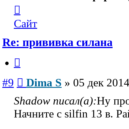
Контактная
информация
пользователя
Dima
Сайт
S
Re: прививка силана
Цитата
Сообщение
#9
Dima S
»
05 дек 2014
Shadow писал(а):
Ну про
Начните с silfin 13 в. 