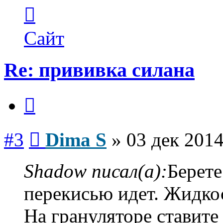
Контактная
информация
пользователя
Dima
Сайт
S
Re: прививка силана
Цитата
Сообщение
#3
Dima S
»
03 дек 2014
Shadow писал(а):
Берете
перекисью идет. Жидко
На грануляторе ставит