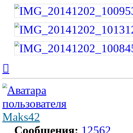
Вернуться
к
началу
Maks42
Сообщения:
12562