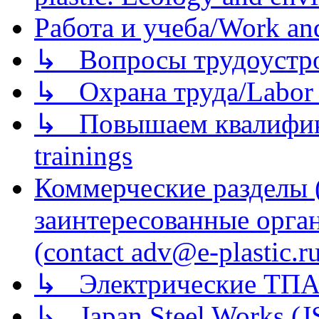
Работа и учеба/Work an
↳ Вопросы трудоустрой
↳ Охрана труда/Labor p
↳ Повышаем квалификац
trainings
Коммерческие разделы 
заинтересованные орга
(contact adv@e-plastic.r
↳ Электрические ТПА
↳ Japan Steel Works (