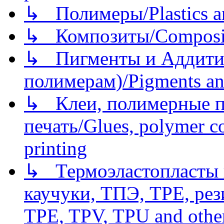
↳ Полимеры/Plastics a
↳ Композиты/Сomposite
↳ Пигменты и Аддитив
полимерам)/Pigments an
↳ Клеи, полимерные по
печать/Glues, polymer co
printing
↳ Термоэластопласты и
каучуки, ТПЭ, TPE, рез
TPE, TPV, TPU and other