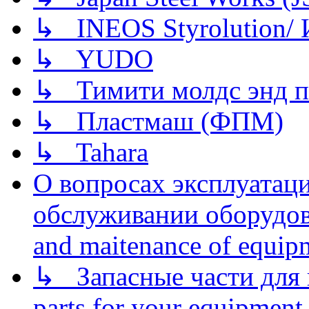
↳ INEOS Styrolution
↳ YUDO
↳ Тимити молдс энд п
↳ Пластмаш (ФПМ)
↳ Tahara
О вопросах эксплуатаци
обслуживании оборудова
and maitenance of equip
↳ Запасные части для 
parts for your equipment