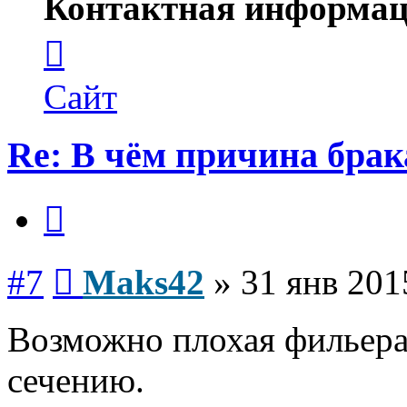
Контактная информац
Контактная
информация
пользователя
Maks42
Сайт
Re: В чём причина брак
Цитата
Сообщение
#7
Maks42
»
31 янв 201
Возможно плохая фильера
сечению.