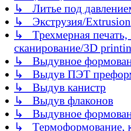
↳ Литье под давлением/
↳ Экструзия/Extrusion
↳ Трехмерная печать,
сканирование/3D printin
↳ Выдувное формован
↳ Выдув ПЭТ префор
↳ Выдув канистр
↳ Выдув флаконов
↳ Выдувное формован
↳ Термоформование, ка