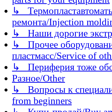
↳ Термопластавтоматы 
ремонта/Injection moldin
↳ Наши дорогие экстру
↳ Прочее оборудовани
пластмасс/Service of oth
↳ Периферия тоже обору
Разное/Other
↳ Вопросы к специали
from beginners
↳ Купи-продай/Buy and