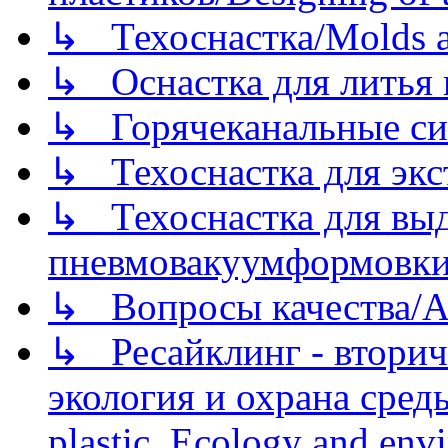
↳ Техоснастка/Molds a
↳ Оснастка для литья 
↳ Горячеканальные си
↳ Техоснастка для экс
↳ Техоснастка для вы
пневмовакуумформовк
↳ Вопросы качества/Abo
↳ Ресайклинг - вторич
экология и охрана среды/
plastic. Ecology and env