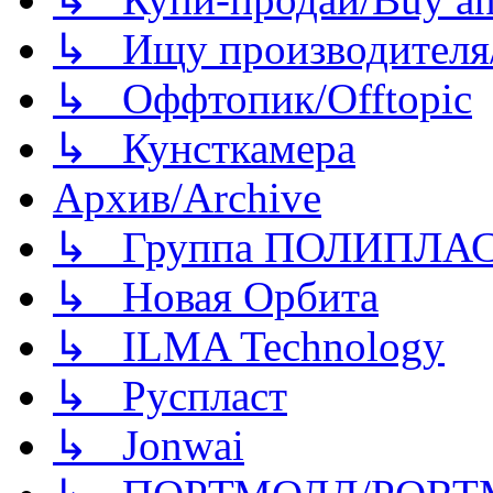
↳ Ищу производителя/
↳ Оффтопик/Offtopic
↳ Кунсткамера
Архив/Archive
↳ Группа ПОЛИПЛА
↳ Новая Орбита
↳ ILMA Technology
↳ Руспласт
↳ Jonwai