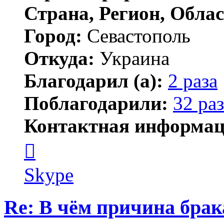
Страна, Регион, Облас
Город:
Севастополь
Откуда:
Украина
Благодарил (а):
2 раза
Поблагодарили:
32 раз
Контактная информац
Контактная
информация
пользователя
АлиБаба
Skype
Re: В чём причина брак