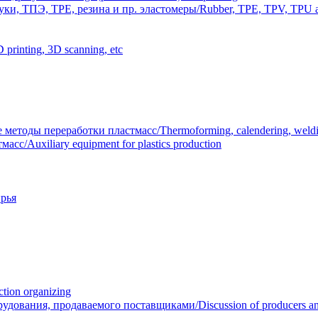
и, ТПЭ, TPE, резина и пр. эластомеры/Rubber, TPE, TPV, TPU an
inting, 3D scanning, etc
тоды переработки пластмасс/Thermoforming, calendering, welding
/Auxiliary equipment for plastics production
рья
ion organizing
вания, продаваемого поставщиками/Discussion of producers and r