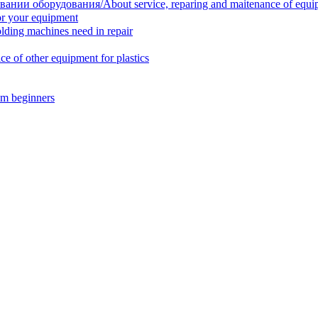
нии оборудования/About service, reparing and maitenance of equi
r your equipment
ing machines need in repair
f other equipment for plastics
m beginners