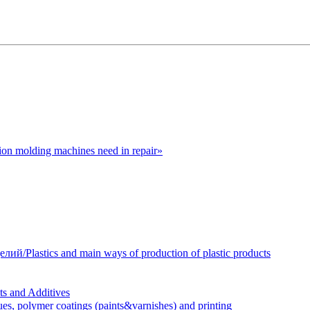
n molding machines need in repair»
Plastics and main ways of production of plastic products
 and Additives
polymer coatings (paints&varnishes) and printing