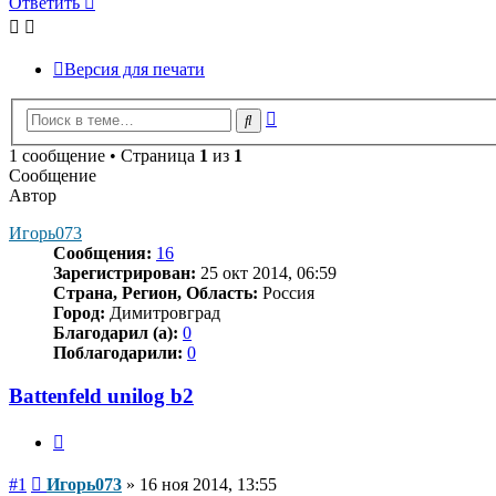
Ответить
Версия для печати
Расширенный
Поиск
поиск
1 сообщение • Страница
1
из
1
Сообщение
Автор
Игорь073
Сообщения:
16
Зарегистрирован:
25 окт 2014, 06:59
Страна, Регион, Область:
Россия
Город:
Димитровград
Благодарил (а):
0
Поблагодарили:
0
Battenfeld unilog b2
Цитата
Сообщение
#1
Игорь073
»
16 ноя 2014, 13:55