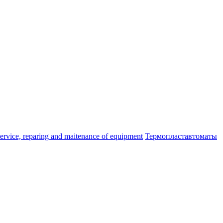
ice, reparing and maitenance of equipment
Термопластавтоматы