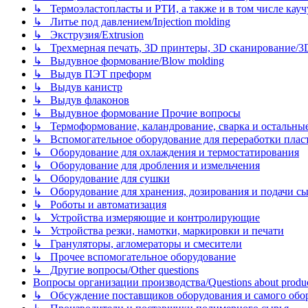
↳ Термоэластопласты и РТИ, а также и в том числе каучук
↳ Литье под давлением/Injection molding
↳ Экструзия/Extrusion
↳ Трехмерная печать, 3D принтеры, 3D сканирование/3D pr
↳ Выдувное формование/Blow molding
↳ Выдув ПЭТ преформ
↳ Выдув канистр
↳ Выдув флаконов
↳ Выдувное формование Прочие вопросы
↳ Термоформование, каландрование, сварка и остальные ме
↳ Вспомогательное оборудование для переработки пластмасс
↳ Оборудование для охлаждения и термостатирования
↳ Оборудование для дробления и измельчения
↳ Оборудование для сушки
↳ Оборудование для хранения, дозирования и подачи сы
↳ Роботы и автоматизация
↳ Устройства измеряющие и контролирующие
↳ Устройства резки, намотки, маркировки и печати
↳ Грануляторы, агломераторы и смесители
↳ Прочее вспомогательное оборудование
↳ Другие вопросы/Other questions
Вопросы организации производства/Questions about product
↳ Обсуждение поставщиков оборудования и самого оборудо