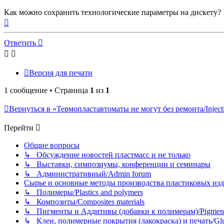
Как можно сохранить технологические параметры на дискету?
Вернуться
к
началу
Ответить
Версия для печати
1 сообщение • Страница
1
из
1
Вернуться в «Термопластавтоматы не могут без ремонта/Injectio
Перейти
Общие вопросы
↳ Обсуждение новостей пластмасс и не только
↳ Выставки, симпозиумы, конференции и семинары
↳ Административный/Admin forum
Сырье и основные методы производства пластиковых изделий/
↳ Полимеры/Plastics and polymers
↳ Композиты/Сomposites materials
↳ Пигменты и Аддитивы (добавки к полимерам)/Pigments
↳ Клеи, полимерные покрытия (лакокраска) и печать/Glues, 