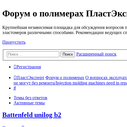
Форум о полимерах ПластЭкс
Крупнейшая независимая площадка для обсуждения вопросов п
эластомеров различными способами. Рекомендации ведущих с
Пропустить
Расширенный поиск
Поиск
Регистрация
ПластЭксперт
Форум о полимерах
О вопросах эксплуата
не могут без ремонта/Injection molding machines need in repa
Поиск
Темы без ответов
Активные темы
Battenfeld unilog b2