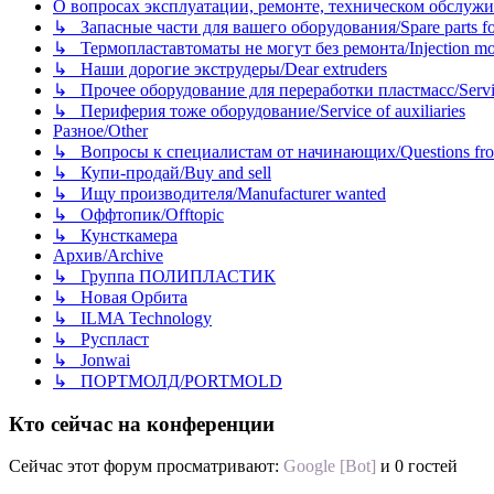
О вопросах эксплуатации, ремонте, техническом обслужива
↳ Запасные части для вашего оборудования/Spare parts fo
↳ Термопластавтоматы не могут без ремонта/Injection mold
↳ Наши дорогие экструдеры/Dear extruders
↳ Прочее оборудование для переработки пластмасс/Service o
↳ Периферия тоже оборудование/Service of auxiliaries
Разное/Other
↳ Вопросы к специалистам от начинающих/Questions fro
↳ Купи-продай/Buy and sell
↳ Ищу производителя/Manufacturer wanted
↳ Оффтопик/Offtopic
↳ Кунсткамера
Архив/Archive
↳ Группа ПОЛИПЛАСТИК
↳ Новая Орбита
↳ ILMA Technology
↳ Руспласт
↳ Jonwai
↳ ПОРТМОЛД/PORTMOLD
Кто сейчас на конференции
Сейчас этот форум просматривают:
Google [Bot]
и 0 гостей