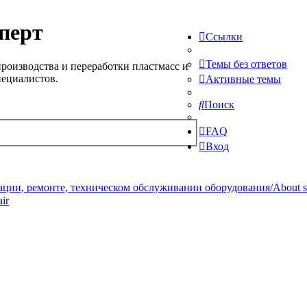
перт
Ссылки
Темы без ответов
роизводства и переработки пластмасс и
пециалистов.
Активные темы
Поиск
FAQ
Вход
ции, ремонте, техническом обслуживании оборудования/About serv
ir