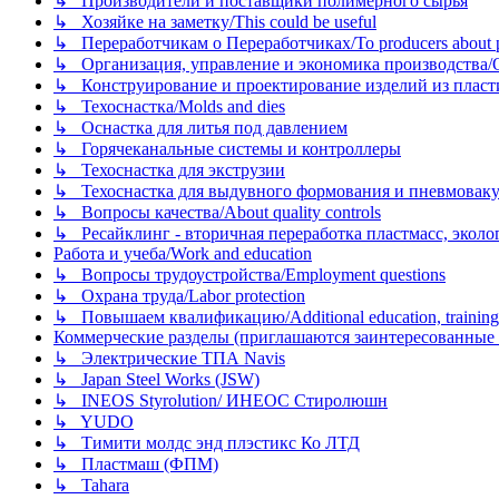
↳ Производители и поставщики полимерного сырья
↳ Хозяйке на заметку/This could be useful
↳ Переработчикам о Переработчиках/To producers about p
↳ Организация, управление и экономика производства/Org
↳ Конструирование и проектирование изделий из пластиков
↳ Техоснастка/Molds and dies
↳ Оснастка для литья под давлением
↳ Горячеканальные системы и контроллеры
↳ Техоснастка для экструзии
↳ Техоснастка для выдувного формования и пневмовак
↳ Вопросы качества/About quality controls
↳ Ресайклинг - вторичная переработка пластмасс, экология и
Работа и учеба/Work and education
↳ Вопросы трудоустройства/Employment questions
↳ Охрана труда/Labor protection
↳ Повышаем квалификацию/Additional education, training
Коммерческие разделы (приглашаются заинтересованные орг
↳ Электрические ТПА Navis
↳ Japan Steel Works (JSW)
↳ INEOS Styrolution/ ИНЕОС Стиролюшн
↳ YUDO
↳ Тимити молдс энд плэстикс Ко ЛТД
↳ Пластмаш (ФПМ)
↳ Tahara