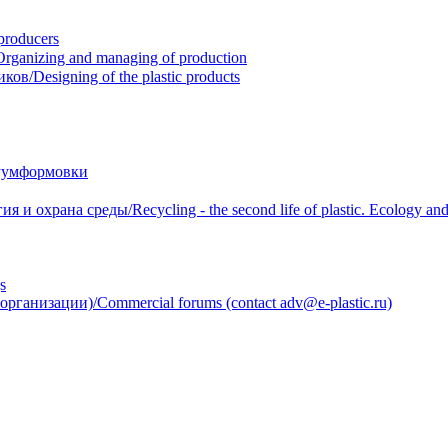
roducers
anizing and managing of production
/Designing of the plastic products
уумформовки
 охрана среды/Recycling - the second life of plastic. Ecology and 
s
анизации)/Commercial forums (contact adv@e-plastic.ru)