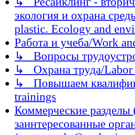
↳ Ресайклинг - вторич
экология и охрана среды/
plastic. Ecology and env
Работа и учеба/Work an
↳ Вопросы трудоустрой
↳ Охрана труда/Labor p
↳ Повышаем квалификац
trainings
Коммерческие разделы 
заинтересованные орга