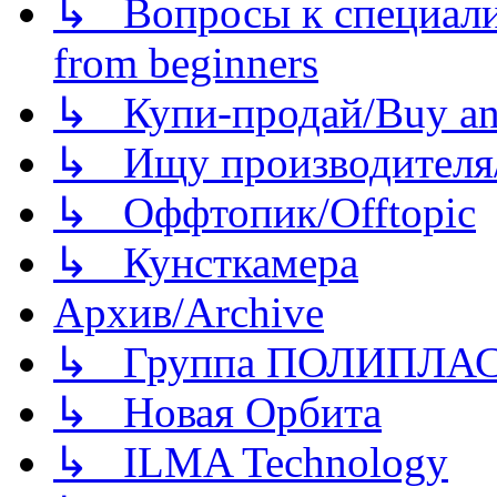
↳ Вопросы к специали
from beginners
↳ Купи-продай/Buy and
↳ Ищу производителя/
↳ Оффтопик/Offtopic
↳ Кунсткамера
Архив/Archive
↳ Группа ПОЛИПЛА
↳ Новая Орбита
↳ ILMA Technology