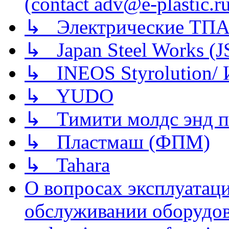
(contact adv@e-plastic.r
↳ Электрические ТПА
↳ Japan Steel Works (
↳ INEOS Styrolution
↳ YUDO
↳ Тимити молдс энд п
↳ Пластмаш (ФПМ)
↳ Tahara
О вопросах эксплуатаци
обслуживании оборудова