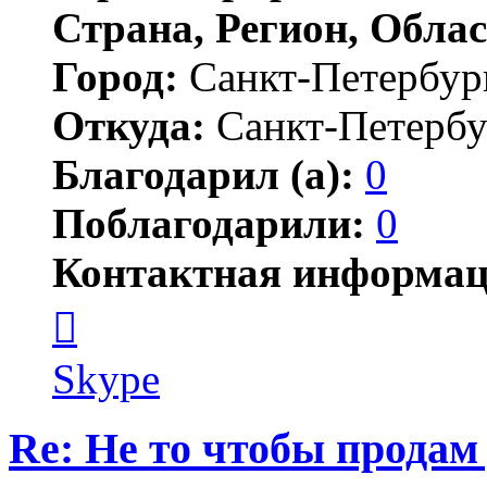
Страна, Регион, Облас
Город:
Санкт-Петербур
Откуда:
Санкт-Петербу
Благодарил (а):
0
Поблагодарили:
0
Контактная информац
Контактная
информация
пользователя
Андрей
Skype
Мирошниченко
Re: Не то чтобы продам 