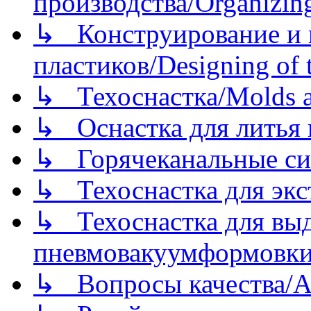
производства/Organizing
↳ Конструирование и п
пластиков/Designing of t
↳ Техоснастка/Molds a
↳ Оснастка для литья 
↳ Горячеканальные си
↳ Техоснастка для экс
↳ Техоснастка для вы
пневмовакуумформовк
↳ Вопросы качества/Abo