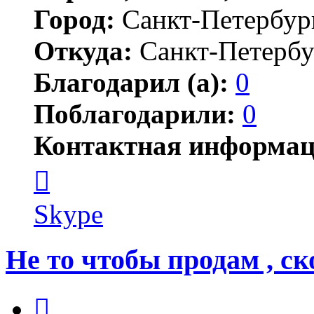
Город:
Санкт-Петербур
Откуда:
Санкт-Петербу
Благодарил (а):
0
Поблагодарили:
0
Контактная информац
Контактная
информация
пользователя
Андрей
Skype
Мирошниченко
Не то чтобы продам , ск
Цитата