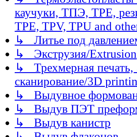
каучуки, ТПЭ, TPE, рез
TPE, TPV, TPU and other
↳ Литье под давлением/
↳ Экструзия/Extrusion
↳ Трехмерная печать,
сканирование/3D printin
↳ Выдувное формован
↳ Выдув ПЭТ префор
↳ Выдув канистр
↳ Выдув флаконов