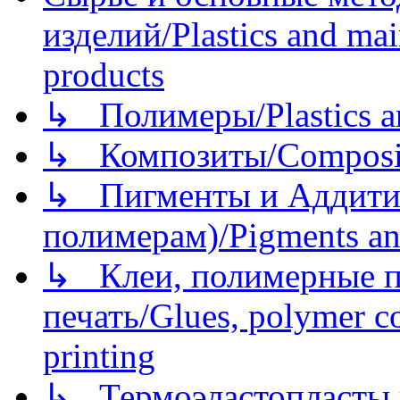
изделий/Plastics and mai
products
↳ Полимеры/Plastics a
↳ Композиты/Сomposite
↳ Пигменты и Аддитив
полимерам)/Pigments an
↳ Клеи, полимерные по
печать/Glues, polymer co
printing
↳ Термоэластопласты и