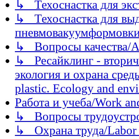
↳ Техоснастка для экс
↳ Техоснастка для вы
пневмовакуумформовк
↳ Вопросы качества/Abo
↳ Ресайклинг - вторич
экология и охрана среды/
plastic. Ecology and env
Работа и учеба/Work an
↳ Вопросы трудоустрой
↳ Охрана труда/Labor p