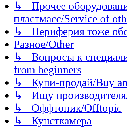
↳ Прочее оборудовани
пластмасс/Service of oth
↳ Периферия тоже обору
Разное/Other
↳ Вопросы к специали
from beginners
↳ Купи-продай/Buy and
↳ Ищу производителя/
↳ Оффтопик/Offtopic
↳ Кунсткамера