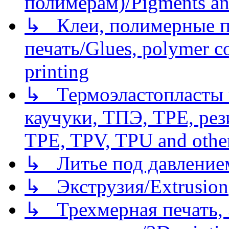
полимерам)/Pigments an
↳ Клеи, полимерные по
печать/Glues, polymer co
printing
↳ Термоэластопласты и
каучуки, ТПЭ, TPE, рез
TPE, TPV, TPU and other
↳ Литье под давлением/
↳ Экструзия/Extrusion
↳ Трехмерная печать,