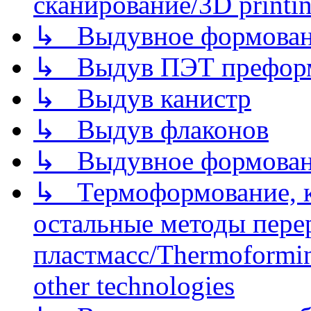
сканирование/3D printin
↳ Выдувное формован
↳ Выдув ПЭТ префор
↳ Выдув канистр
↳ Выдув флаконов
↳ Выдувное формован
↳ Термоформование, ка
остальные методы пере
пластмасс/Thermoforming
other technologies