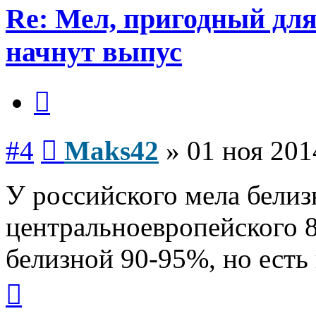
Re: Мел, пригодный дл
начнут выпус
Цитата
Сообщение
#4
Maks42
»
01 ноя 201
У российского мела белиз
центральноевропейского 8
белизной 90-95%, но есть
Вернуться
к
началу