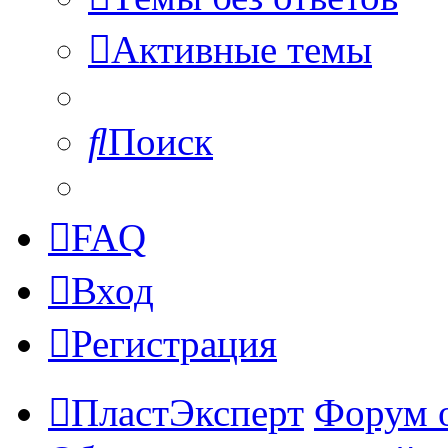
Активные темы
Поиск
FAQ
Вход
Регистрация
ПластЭксперт
Форум 