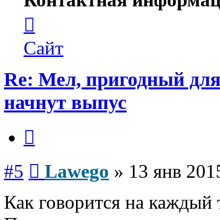
Контактная
информация
пользователя
Lawego
Сайт
Re: Мел, пригодный дл
начнут выпус
Цитата
Сообщение
#5
Lawego
»
13 янв 201
Как говорится на каждый 