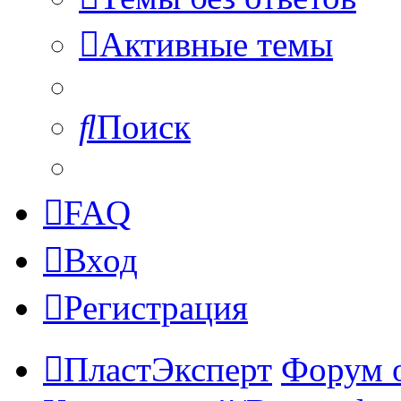
Активные темы
Поиск
FAQ
Вход
Регистрация
ПластЭксперт
Форум 