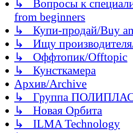
↳ Вопросы к специали
from beginners
↳ Купи-продай/Buy and
↳ Ищу производителя/
↳ Оффтопик/Offtopic
↳ Кунсткамера
Архив/Archive
↳ Группа ПОЛИПЛА
↳ Новая Орбита
↳ ILMA Technology