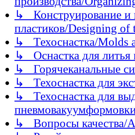
производства/Organizing
↳ Конструирование и п
пластиков/Designing of t
↳ Техоснастка/Molds a
↳ Оснастка для литья 
↳ Горячеканальные си
↳ Техоснастка для экс
↳ Техоснастка для вы
пневмовакуумформовк
↳ Вопросы качества/Abo