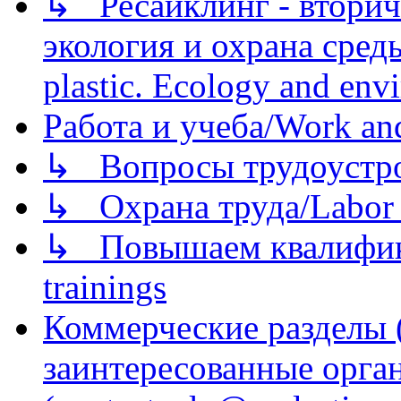
↳ Ресайклинг - вторич
экология и охрана среды/
plastic. Ecology and env
Работа и учеба/Work an
↳ Вопросы трудоустрой
↳ Охрана труда/Labor p
↳ Повышаем квалификац
trainings
Коммерческие разделы 
заинтересованные орга