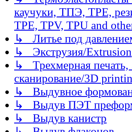
каучуки, ТПЭ, TPE, рез
TPE, TPV, TPU and other
↳ Литье под давлением/
↳ Экструзия/Extrusion
↳ Трехмерная печать,
сканирование/3D printin
↳ Выдувное формован
↳ Выдув ПЭТ префор
↳ Выдув канистр
↳ Выдув флаконов