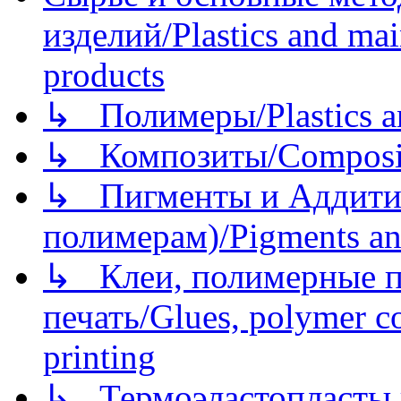
изделий/Plastics and mai
products
↳ Полимеры/Plastics a
↳ Композиты/Сomposite
↳ Пигменты и Аддитив
полимерам)/Pigments an
↳ Клеи, полимерные по
печать/Glues, polymer co
printing
↳ Термоэластопласты и