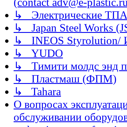
(contact adv@e-plastic.r
↳ Электрические ТПА
↳ Japan Steel Works (
↳ INEOS Styrolution
↳ YUDO
↳ Тимити молдс энд п
↳ Пластмаш (ФПМ)
↳ Tahara
О вопросах эксплуатаци
обслуживании оборудова