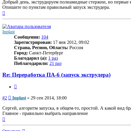
Добрый день, экструдируем полиамидные стержни, но первые 
Опишите по пунктам правильный запуск экструдера.
Вернуться
к
началу
Inplast
Сообщения:
104
Зарегистрирован:
17 янв 2012, 09:02
Страна, Регион, Область:
Россия
Город:
Санкт-Петербург
Благодарил (а):
1 раз
Поблагодарили:
21 раз
Re: Переработка ПА-6 (запуск экструдера)
Цитата
Сообщение
#2
Inplast
»
29 сен 2014, 18:00
Сергей, алгоритм запуска, в общем-то, простой. А какой вид б
Главное - правильно выбрать направление
Вернуться
к
началу