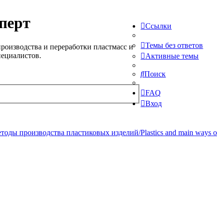
перт
Ссылки
Темы без ответов
роизводства и переработки пластмасс и
пециалистов.
Активные темы
Поиск
FAQ
Вход
ды производства пластиковых изделий/Plastics and main ways of pr