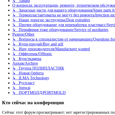
↳ Tahara
О вопросах эксплуатации, ремонте, техническом обслужива
↳ Запасные части для вашего оборудования/Spare parts fo
↳ Термопластавтоматы не могут без ремонта/Injection mold
↳ Наши дорогие экструдеры/Dear extruders
↳ Прочее оборудование для переработки пластмасс/Service o
↳ Периферия тоже оборудование/Service of auxiliaries
Разное/Other
↳ Вопросы к специалистам от начинающих/Questions fro
↳ Купи-продай/Buy and sell
↳ Ищу производителя/Manufacturer wanted
↳ Оффтопик/Offtopic
↳ Кунсткамера
Архив/Archive
↳ Группа ПОЛИПЛАСТИК
↳ Новая Орбита
↳ ILMA Technology
↳ Руспласт
↳ Jonwai
↳ ПОРТМОЛД/PORTMOLD
Кто сейчас на конференции
Сейчас этот форум просматривают: нет зарегистрированных пол