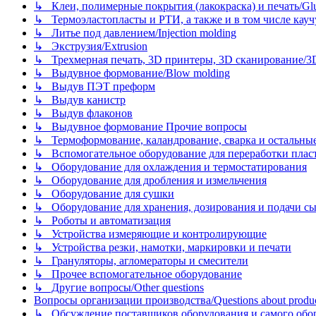
↳ Клеи, полимерные покрытия (лакокраска) и печать/Glues, 
↳ Термоэластопласты и РТИ, а также и в том числе каучук
↳ Литье под давлением/Injection molding
↳ Экструзия/Extrusion
↳ Трехмерная печать, 3D принтеры, 3D сканирование/3D pr
↳ Выдувное формование/Blow molding
↳ Выдув ПЭТ преформ
↳ Выдув канистр
↳ Выдув флаконов
↳ Выдувное формование Прочие вопросы
↳ Термоформование, каландрование, сварка и остальные ме
↳ Вспомогательное оборудование для переработки пластмасс
↳ Оборудование для охлаждения и термостатирования
↳ Оборудование для дробления и измельчения
↳ Оборудование для сушки
↳ Оборудование для хранения, дозирования и подачи сы
↳ Роботы и автоматизация
↳ Устройства измеряющие и контролирующие
↳ Устройства резки, намотки, маркировки и печати
↳ Грануляторы, агломераторы и смесители
↳ Прочее вспомогательное оборудование
↳ Другие вопросы/Other questions
Вопросы организации производства/Questions about product
↳ Обсуждение поставщиков оборудования и самого оборудо