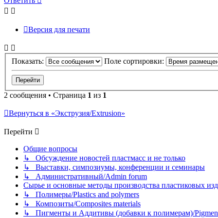
Ответить
Версия для печати
Показать:
Поле сортировки:
2 сообщения • Страница
1
из
1
Вернуться в «Экструзия/Extrusion»
Перейти
Общие вопросы
↳ Обсуждение новостей пластмасс и не только
↳ Выставки, симпозиумы, конференции и семинары
↳ Административный/Admin forum
Сырье и основные методы производства пластиковых изделий/
↳ Полимеры/Plastics and polymers
↳ Композиты/Сomposites materials
↳ Пигменты и Аддитивы (добавки к полимерам)/Pigments