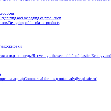
roducers
anizing and managing of production
/Designing of the plastic products
уумформовки
 охрана среды/Recycling - the second life of plastic. Ecology and 
s
анизации)/Commercial forums (contact adv@e-plastic.ru)