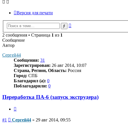
Версия для печати
Расширенный
Поиск
поиск
2 сообщения • Страница
1
из
1
Сообщение
Автор
Сергей44
Сообщения:
31
Зарегистрирован:
26 авг 2014, 10:07
Страна, Регион, Область:
Россия
Город:
СПБ
Благодарил (а):
0
Поблагодарили:
0
Переработка ПА-6 (запуск экструдера)
Цитата
Сообщение
#1
Сергей44
»
29 авг 2014, 09:55