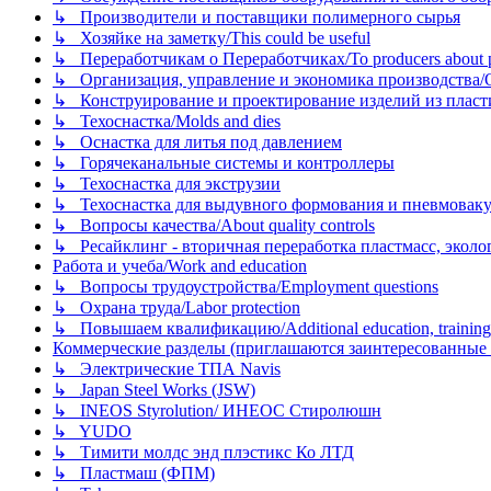
↳ Производители и поставщики полимерного сырья
↳ Хозяйке на заметку/This could be useful
↳ Переработчикам о Переработчиках/To producers about p
↳ Организация, управление и экономика производства/Org
↳ Конструирование и проектирование изделий из пластиков
↳ Техоснастка/Molds and dies
↳ Оснастка для литья под давлением
↳ Горячеканальные системы и контроллеры
↳ Техоснастка для экструзии
↳ Техоснастка для выдувного формования и пневмовак
↳ Вопросы качества/About quality controls
↳ Ресайклинг - вторичная переработка пластмасс, экология и
Работа и учеба/Work and education
↳ Вопросы трудоустройства/Employment questions
↳ Охрана труда/Labor protection
↳ Повышаем квалификацию/Additional education, training
Коммерческие разделы (приглашаются заинтересованные орг
↳ Электрические ТПА Navis
↳ Japan Steel Works (JSW)
↳ INEOS Styrolution/ ИНЕОС Стиролюшн
↳ YUDO
↳ Тимити молдс энд плэстикс Ко ЛТД
↳ Пластмаш (ФПМ)