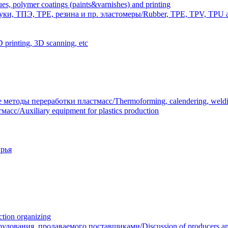
polymer coatings (paints&varnishes) and printing
и, ТПЭ, TPE, резина и пр. эластомеры/Rubber, TPE, TPV, TPU an
inting, 3D scanning, etc
тоды переработки пластмасс/Thermoforming, calendering, welding
/Auxiliary equipment for plastics production
рья
ion organizing
вания, продаваемого поставщиками/Discussion of producers and r