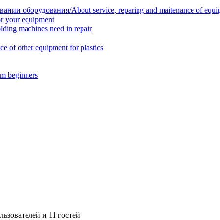
нии оборудования/About service, reparing and maitenance of equi
r your equipment
ing machines need in repair
f other equipment for plastics
m beginners
ьзователей и 11 гостей