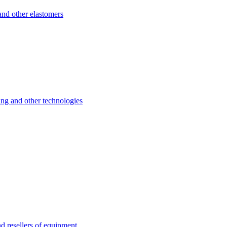
d other elastomers
 and other technologies
esellers of equipment