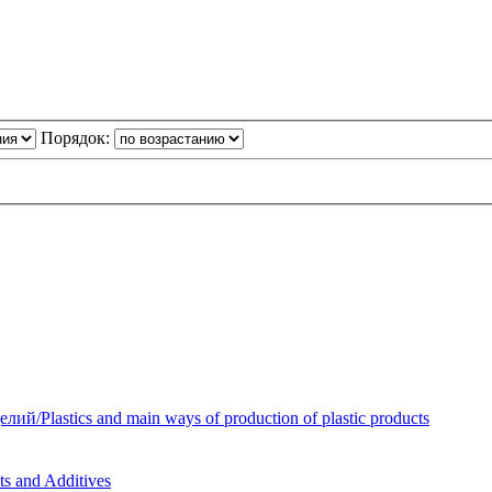
Порядок:
Plastics and main ways of production of plastic products
 and Additives