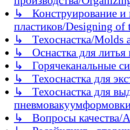
производства/Organizing
↳ Конструирование и п
пластиков/Designing of t
↳ Техоснастка/Molds a
↳ Оснастка для литья 
↳ Горячеканальные си
↳ Техоснастка для экс
↳ Техоснастка для вы
пневмовакуумформовк
↳ Вопросы качества/Abo