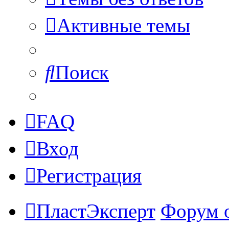
Активные темы
Поиск
FAQ
Вход
Регистрация
ПластЭксперт
Форум 