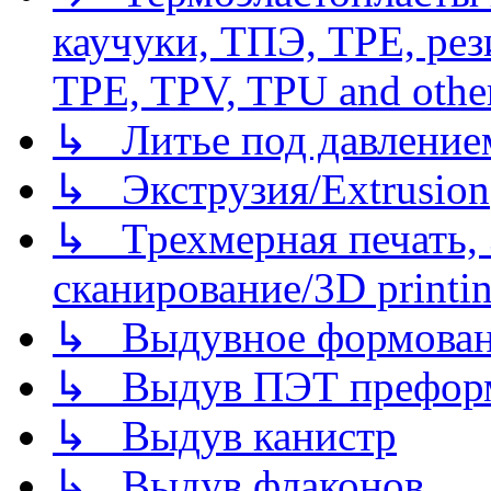
каучуки, ТПЭ, TPE, рез
TPE, TPV, TPU and other
↳ Литье под давлением/
↳ Экструзия/Extrusion
↳ Трехмерная печать,
сканирование/3D printin
↳ Выдувное формован
↳ Выдув ПЭТ префор
↳ Выдув канистр
↳ Выдув флаконов