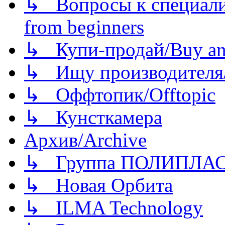
↳ Вопросы к специали
from beginners
↳ Купи-продай/Buy and
↳ Ищу производителя/
↳ Оффтопик/Offtopic
↳ Кунсткамера
Архив/Archive
↳ Группа ПОЛИПЛА
↳ Новая Орбита
↳ ILMA Technology