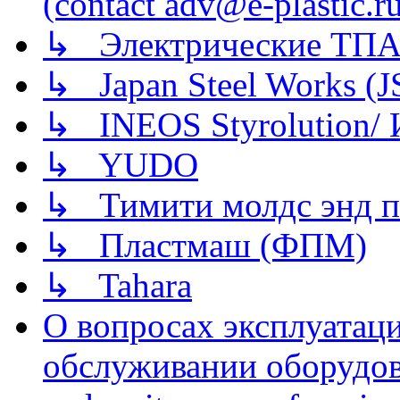
(contact adv@e-plastic.r
↳ Электрические ТПА
↳ Japan Steel Works (
↳ INEOS Styrolution
↳ YUDO
↳ Тимити молдс энд п
↳ Пластмаш (ФПМ)
↳ Tahara
О вопросах эксплуатаци
обслуживании оборудова