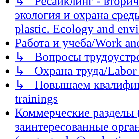
↳ Ресайклинг - вторич
экология и охрана среды/
plastic. Ecology and env
Работа и учеба/Work an
↳ Вопросы трудоустрой
↳ Охрана труда/Labor p
↳ Повышаем квалификац
trainings
Коммерческие разделы 
заинтересованные орга