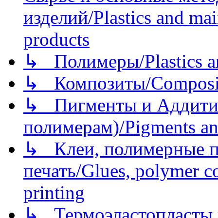
изделий/Plastics and mai
products
↳ Полимеры/Plastics a
↳ Композиты/Сomposite
↳ Пигменты и Аддитив
полимерам)/Pigments an
↳ Клеи, полимерные по
печать/Glues, polymer co
printing
↳ Термоэластопласты и