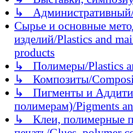
↳ Административный/
Сырье и основные мето
изделий/Plastics and mai
products
↳ Полимеры/Plastics a
↳ Композиты/Сomposite
↳ Пигменты и Аддитив
полимерам)/Pigments an
↳ Клеи, полимерные по
печать/Glues, polymer co