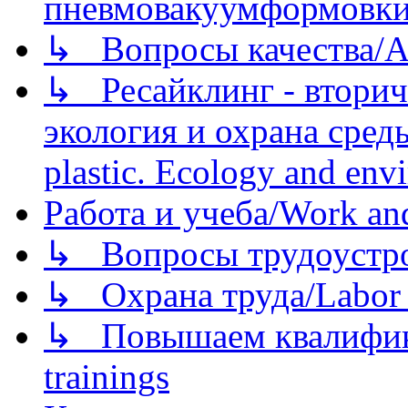
пневмовакуумформовк
↳ Вопросы качества/Abo
↳ Ресайклинг - вторич
экология и охрана среды/
plastic. Ecology and env
Работа и учеба/Work an
↳ Вопросы трудоустрой
↳ Охрана труда/Labor p
↳ Повышаем квалификац
trainings