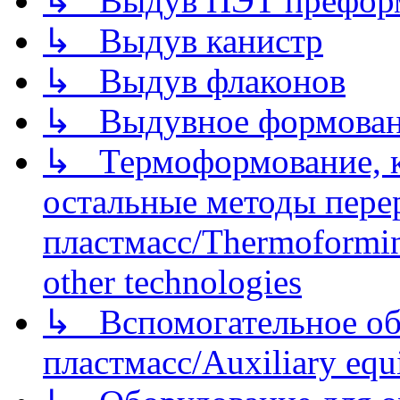
↳ Выдув ПЭТ префор
↳ Выдув канистр
↳ Выдув флаконов
↳ Выдувное формован
↳ Термоформование, ка
остальные методы пере
пластмасс/Thermoforming
other technologies
↳ Вспомогательное об
пластмасс/Auxiliary equi