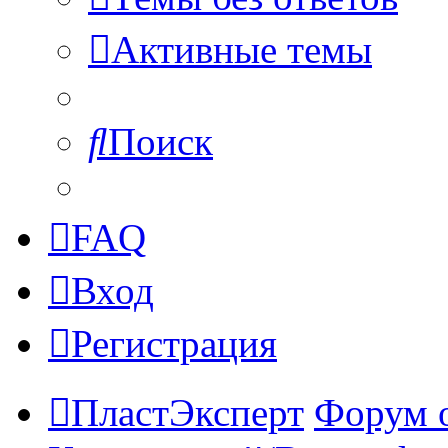
Активные темы
Поиск
FAQ
Вход
Регистрация
ПластЭксперт
Форум 