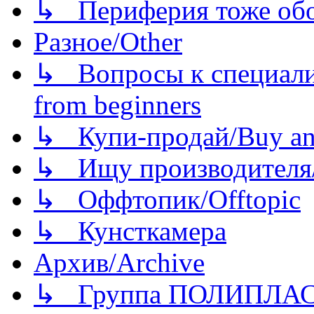
↳ Периферия тоже обору
Разное/Other
↳ Вопросы к специали
from beginners
↳ Купи-продай/Buy and
↳ Ищу производителя/
↳ Оффтопик/Offtopic
↳ Кунсткамера
Архив/Archive
↳ Группа ПОЛИПЛА