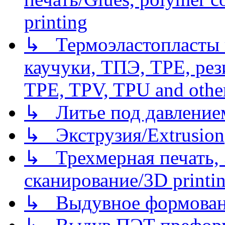
printing
↳ Термоэластопласты и
каучуки, ТПЭ, TPE, рез
TPE, TPV, TPU and other
↳ Литье под давлением/
↳ Экструзия/Extrusion
↳ Трехмерная печать,
сканирование/3D printin
↳ Выдувное формован