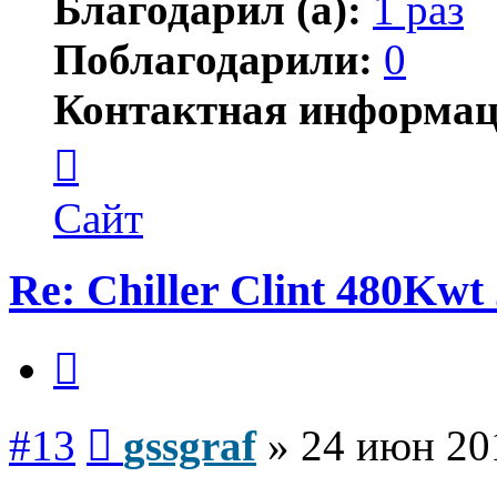
Благодарил (а):
1 раз
Поблагодарили:
0
Контактная информац
Контактная
информация
пользователя
gssgraf
Сайт
Re: Chiller Clint 480Kwt 
Цитата
Сообщение
#13
gssgraf
»
24 июн 20