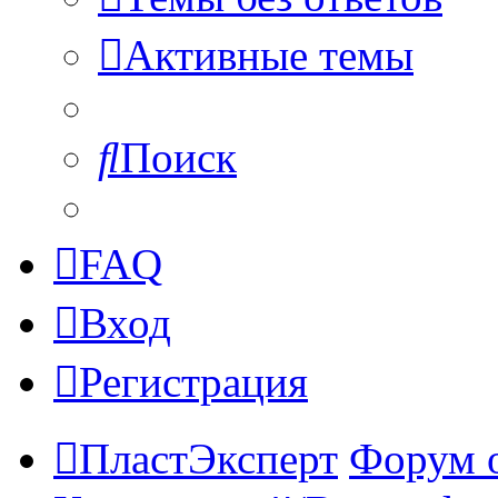
Активные темы
Поиск
FAQ
Вход
Регистрация
ПластЭксперт
Форум 