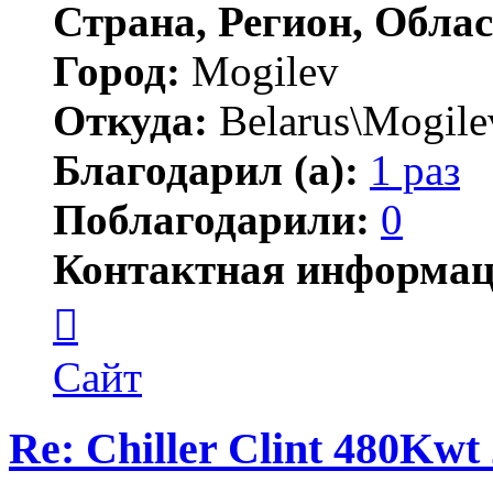
Страна, Регион, Облас
Город:
Mogilev
Откуда:
Belarus\Mogile
Благодарил (а):
1 раз
Поблагодарили:
0
Контактная информац
Контактная
информация
пользователя
gssgraf
Сайт
Re: Chiller Clint 480Kwt 