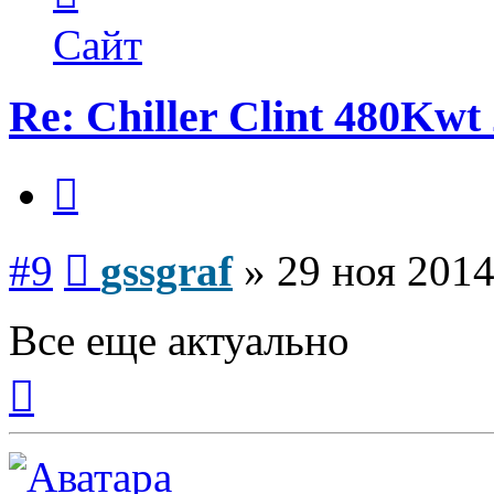
пользователя
gssgraf
Сайт
Re: Chiller Clint 480Kwt 
Цитата
Сообщение
#9
gssgraf
»
29 ноя 2014
Все еще актуально
Вернуться
к
началу