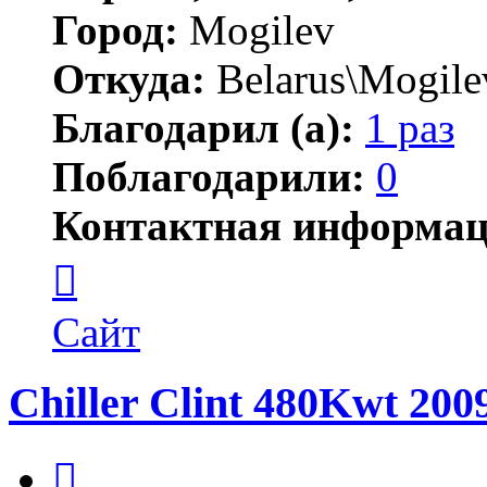
Город:
Mogilev
Откуда:
Belarus\Mogile
Благодарил (а):
1 раз
Поблагодарили:
0
Контактная информац
Контактная
информация
пользователя
gssgraf
Сайт
Chiller Clint 480Kwt 2009
Цитата