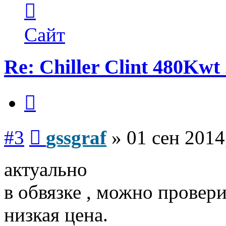
Контактная
информация
пользователя
gssgraf
Сайт
Re: Chiller Clint 480Kwt 
Цитата
Сообщение
#3
gssgraf
»
01 сен 2014
актуально
в обвязке , можно провер
низкая цена.