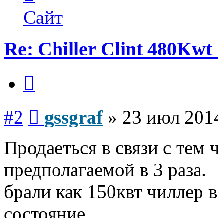
пользователя
gssgraf
Сайт
Re: Chiller Clint 480Kwt 
Цитата
Сообщение
#2
gssgraf
»
23 июл 2014
Продаеться в связи с тем
предполагаемой в 3 раза.
брали как 150квт чиллер в
состояние.