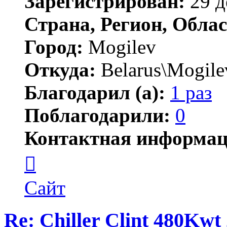
Зарегистрирован:
29 д
Страна, Регион, Облас
Город:
Mogilev
Откуда:
Belarus\Mogile
Благодарил (а):
1 раз
Поблагодарили:
0
Контактная информац
Контактная
информация
пользователя
gssgraf
Сайт
Re: Chiller Clint 480Kwt 