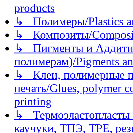
products
↳ Полимеры/Plastics a
↳ Композиты/Сomposite
↳ Пигменты и Аддитив
полимерам)/Pigments an
↳ Клеи, полимерные по
печать/Glues, polymer co
printing
↳ Термоэластопласты и
каучуки, ТПЭ, TPE, рез