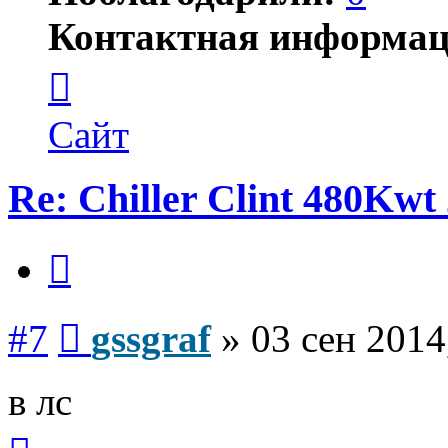
Контактная информац
Контактная
информация
пользователя
gssgraf
Сайт
Re: Chiller Clint 480Kwt 
Цитата
Сообщение
#7
gssgraf
»
03 сен 2014
в лс
Вернуться