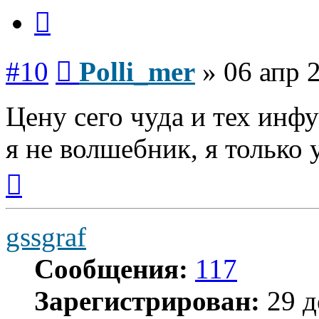
Цитата
Сообщение
#10
Polli_mer
»
06 апр 
Цену сего чуда и тех инфу
я не волшебник, я только у
Вернуться
к
началу
gssgraf
Сообщения:
117
Зарегистрирован:
29 д