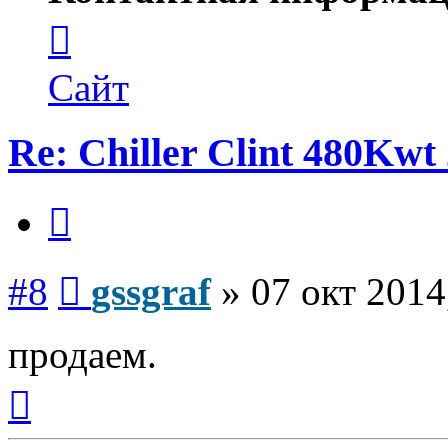
Контактная
информация
пользователя
gssgraf
Сайт
Re: Chiller Clint 480Kwt 
Цитата
Сообщение
#8
gssgraf
»
07 окт 2014
продаем.
Вернуться
к
началу