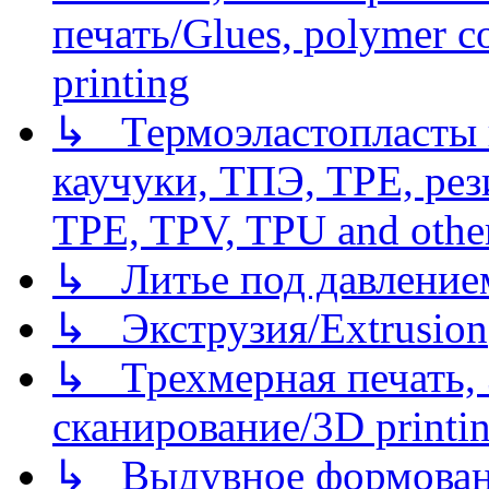
печать/Glues, polymer co
printing
↳ Термоэластопласты и
каучуки, ТПЭ, TPE, рез
TPE, TPV, TPU and other
↳ Литье под давлением/
↳ Экструзия/Extrusion
↳ Трехмерная печать,
сканирование/3D printin
↳ Выдувное формован