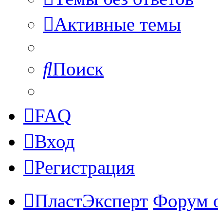
Активные темы
Поиск
FAQ
Вход
Регистрация
ПластЭксперт
Форум 