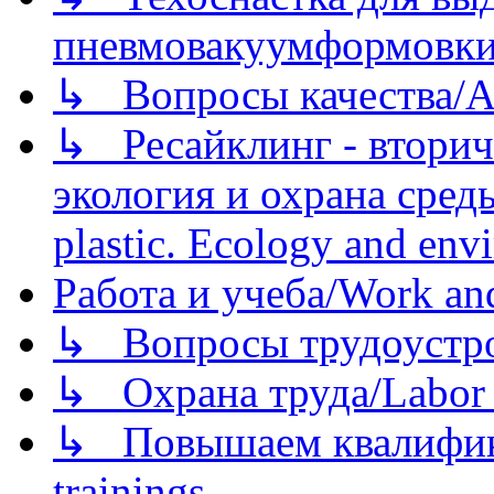
пневмовакуумформовк
↳ Вопросы качества/Abo
↳ Ресайклинг - вторич
экология и охрана среды/
plastic. Ecology and env
Работа и учеба/Work an
↳ Вопросы трудоустрой
↳ Охрана труда/Labor p
↳ Повышаем квалификац
trainings