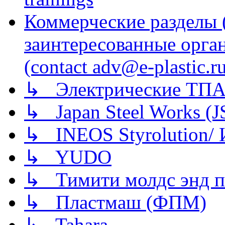
Коммерческие разделы 
заинтересованные орга
(contact adv@e-plastic.r
↳ Электрические ТПА
↳ Japan Steel Works (
↳ INEOS Styrolution
↳ YUDO
↳ Тимити молдс энд п
↳ Пластмаш (ФПМ)
↳ Tahara