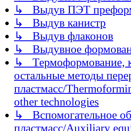
↳ Выдув ПЭТ префор
↳ Выдув канистр
↳ Выдув флаконов
↳ Выдувное формован
↳ Термоформование, ка
остальные методы пере
пластмасс/Thermoforming
other technologies
↳ Вспомогательное об
пластмасс/Auxiliary equi