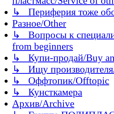
пластмасс/Service of oth
↳ Периферия тоже обору
Разное/Other
↳ Вопросы к специали
from beginners
↳ Купи-продай/Buy and
↳ Ищу производителя/
↳ Оффтопик/Offtopic
↳ Кунсткамера
Архив/Archive