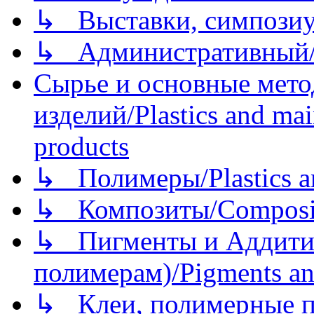
↳ Выставки, симпозиу
↳ Административный/
Сырье и основные мето
изделий/Plastics and mai
products
↳ Полимеры/Plastics a
↳ Композиты/Сomposite
↳ Пигменты и Аддитив
полимерам)/Pigments an
↳ Клеи, полимерные по