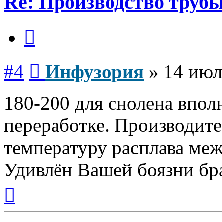
Re: Производство трубы
Цитата
Сообщение
#4
Инфузория
»
14 июл
180-200 для снолена впол
переработке. Производите
температуру расплава меж
Удивлён Вашей боязни бра
Вернуться
к
началу