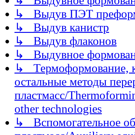
↳ Выдувное формован
↳ Выдув ПЭТ префор
↳ Выдув канистр
↳ Выдув флаконов
↳ Выдувное формован
↳ Термоформование, ка
остальные методы пере
пластмасс/Thermoforming
other technologies
↳ Вспомогательное об