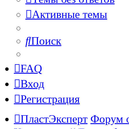
Активные темы
Поиск
FAQ
Вход
Регистрация
ПластЭксперт
Форум 