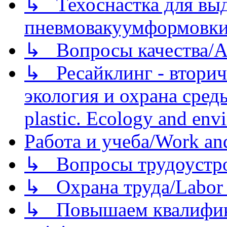
↳ Техоснастка для вы
пневмовакуумформовк
↳ Вопросы качества/Abo
↳ Ресайклинг - вторич
экология и охрана среды/
plastic. Ecology and env
Работа и учеба/Work an
↳ Вопросы трудоустрой
↳ Охрана труда/Labor p
↳ Повышаем квалификац