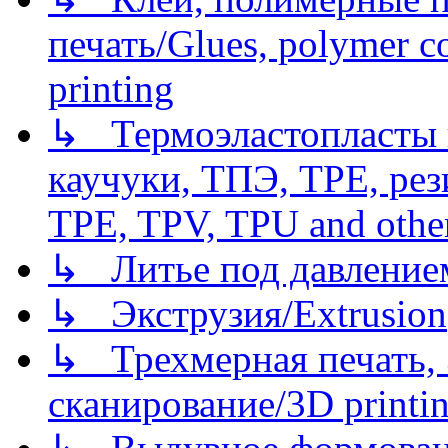
печать/Glues, polymer co
printing
↳ Термоэластопласты и
каучуки, ТПЭ, TPE, рез
TPE, TPV, TPU and other
↳ Литье под давлением/
↳ Экструзия/Extrusion
↳ Трехмерная печать,
сканирование/3D printin