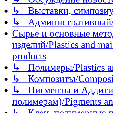
↳ Выставки, симпозиу
↳ Административный/
Сырье и основные мето
изделий/Plastics and mai
products
↳ Полимеры/Plastics a
↳ Композиты/Сomposite
↳ Пигменты и Аддитив
полимерам)/Pigments an
↳ Клеи, полимерные по