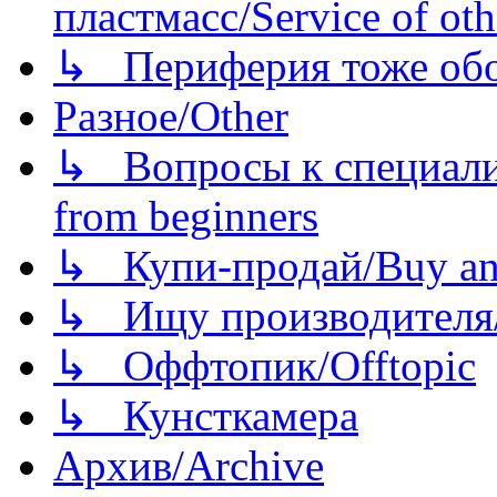
пластмасс/Service of oth
↳ Периферия тоже обору
Разное/Other
↳ Вопросы к специали
from beginners
↳ Купи-продай/Buy and
↳ Ищу производителя/
↳ Оффтопик/Offtopic
↳ Кунсткамера
Архив/Archive