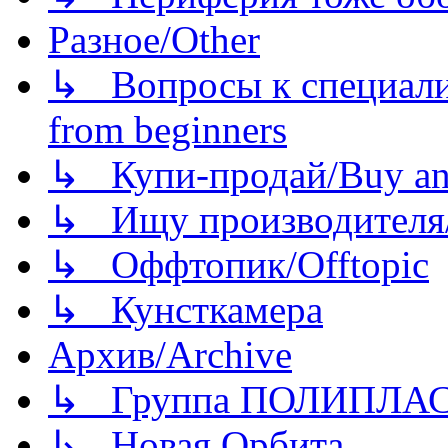
Разное/Other
↳ Вопросы к специали
from beginners
↳ Купи-продай/Buy and
↳ Ищу производителя/
↳ Оффтопик/Offtopic
↳ Кунсткамера
Архив/Archive
↳ Группа ПОЛИПЛА
↳ Новая Орбита