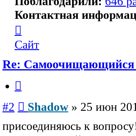
Поблагодарили:
646 р
Контактная информац
Контактная
информация
пользователя
Shadow
Сайт
Re: Самоочищающийся ф
Цитата
Сообщение
#2
Shadow
»
25 июн 201
присоединяюсь к вопросу