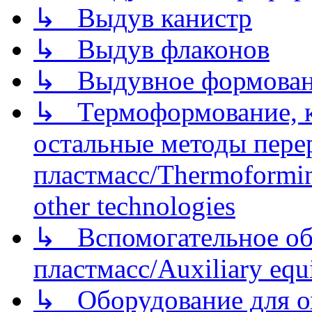
↳ Выдув канистр
↳ Выдув флаконов
↳ Выдувное формован
↳ Термоформование, ка
остальные методы пере
пластмасс/Thermoforming
other technologies
↳ Вспомогательное об
пластмасс/Auxiliary equi
↳ Оборудование для о