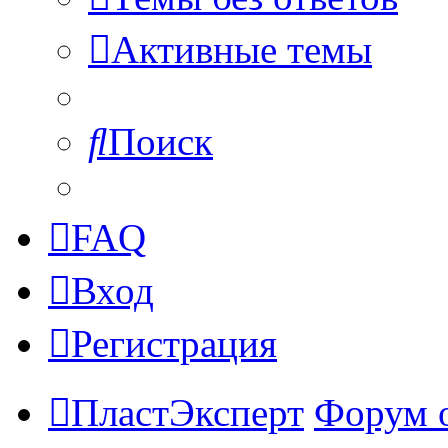
Активные темы
Поиск
FAQ
Вход
Регистрация
ПластЭксперт
Форум 