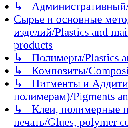
↳ Административный/
Сырье и основные мето
изделий/Plastics and mai
products
↳ Полимеры/Plastics a
↳ Композиты/Сomposite
↳ Пигменты и Аддитив
полимерам)/Pigments an
↳ Клеи, полимерные по
печать/Glues, polymer co