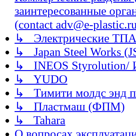
заинтересованные орга
(contact adv@e-plastic.r
↳ Электрические ТПА
↳ Japan Steel Works (
↳ INEOS Styrolution
↳ YUDO
↳ Тимити молдс энд п
↳ Пластмаш (ФПМ)
↳ Tahara
О вопросах эксплуатаци