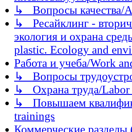
↳ Вопросы качества/Abo
↳ Ресайклинг - вторич
экология и охрана среды/
plastic. Ecology and env
Работа и учеба/Work an
↳ Вопросы трудоустрой
↳ Охрана труда/Labor p
↳ Повышаем квалификац
trainings
Коммерческие разделы 