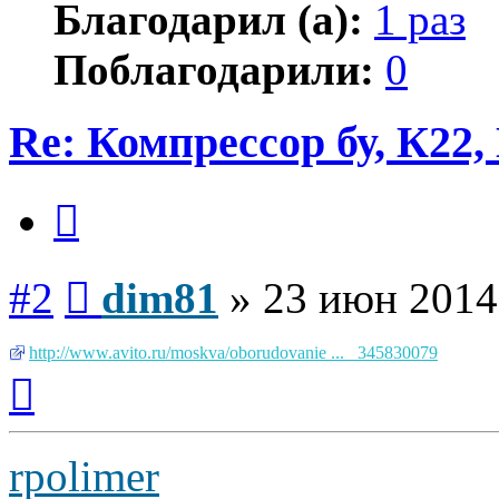
Благодарил (а):
1 раз
Поблагодарили:
0
Re: Компрессор бу, К22,
Цитата
Сообщение
#2
dim81
»
23 июн 2014
http://www.avito.ru/moskva/oborudovanie ... _345830079
Вернуться
к
началу
rpolimer