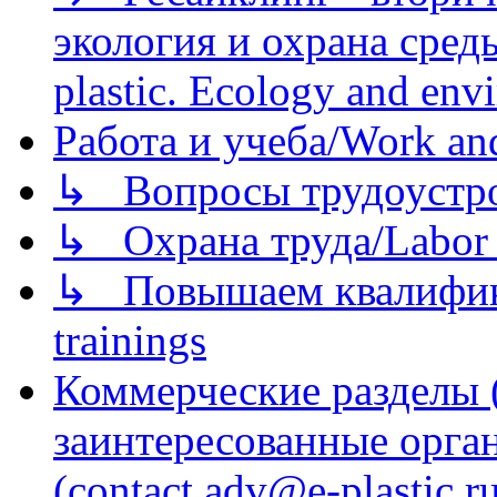
экология и охрана среды/
plastic. Ecology and env
Работа и учеба/Work an
↳ Вопросы трудоустрой
↳ Охрана труда/Labor p
↳ Повышаем квалификац
trainings
Коммерческие разделы 
заинтересованные орга
(contact adv@e-plastic.r