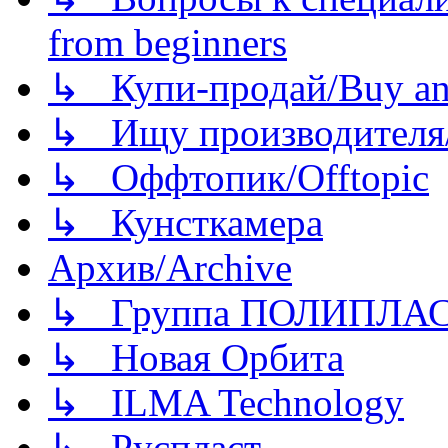
from beginners
↳ Купи-продай/Buy and
↳ Ищу производителя/
↳ Оффтопик/Offtopic
↳ Кунсткамера
Архив/Archive
↳ Группа ПОЛИПЛА
↳ Новая Орбита
↳ ILMA Technology
↳ Руспласт