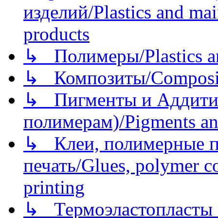
изделий/Plastics and mai
products
↳ Полимеры/Plastics a
↳ Композиты/Сomposite
↳ Пигменты и Аддитив
полимерам)/Pigments an
↳ Клеи, полимерные по
печать/Glues, polymer co
printing
↳ Термоэластопласты и