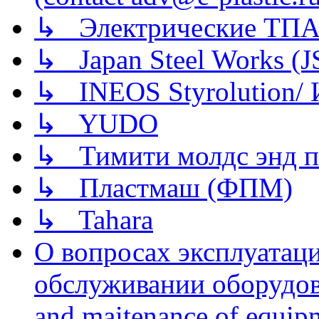
↳ Электрические ТПА
↳ Japan Steel Works (
↳ INEOS Styrolution
↳ YUDO
↳ Тимити молдс энд п
↳ Пластмаш (ФПМ)
↳ Tahara
О вопросах эксплуатаци
обслуживании оборудова
and maitenance of equip