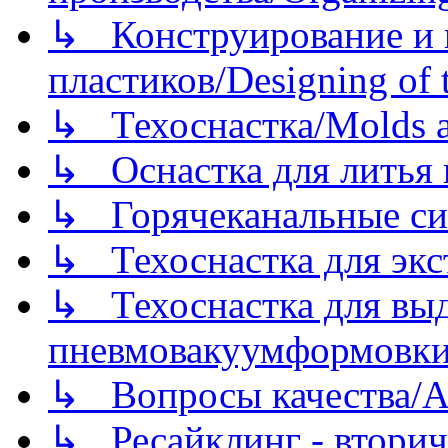
↳ Конструирование и п
пластиков/Designing of t
↳ Техоснастка/Molds a
↳ Оснастка для литья 
↳ Горячеканальные си
↳ Техоснастка для экс
↳ Техоснастка для вы
пневмовакуумформовк
↳ Вопросы качества/Abo
↳ Ресайклинг - вторич