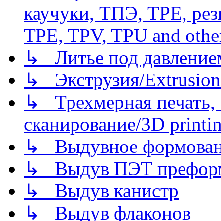
каучуки, ТПЭ, TPE, рез
TPE, TPV, TPU and other
↳ Литье под давлением/
↳ Экструзия/Extrusion
↳ Трехмерная печать,
сканирование/3D printin
↳ Выдувное формован
↳ Выдув ПЭТ префор
↳ Выдув канистр
↳ Выдув флаконов