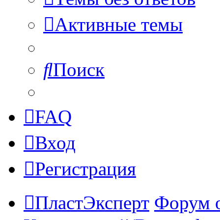
Активные темы
Поиск
FAQ
Вход
Регистрация
ПластЭксперт
Форум 