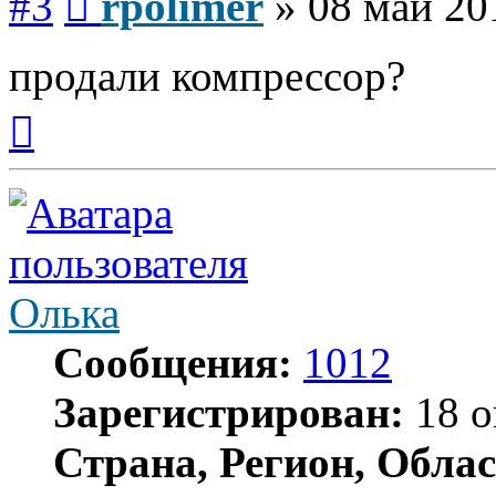
#3
rpolimer
»
08 май 20
продали компрессор?
Вернуться
к
началу
Олька
Сообщения:
1012
Зарегистрирован:
18 о
Страна, Регион, Облас