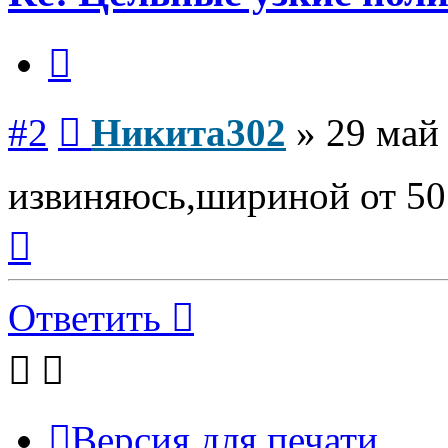
Цитата
Сообщение
#2
Никита302
»
29 май
извиняюсь,шириной от 50
Вернуться
к
началу
Ответить
Версия для печати