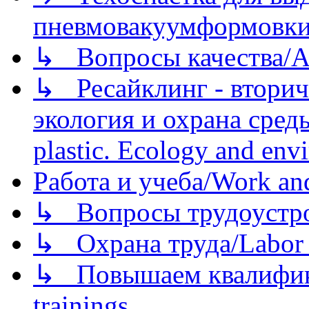
пневмовакуумформовк
↳ Вопросы качества/Abo
↳ Ресайклинг - вторич
экология и охрана среды/
plastic. Ecology and env
Работа и учеба/Work an
↳ Вопросы трудоустрой
↳ Охрана труда/Labor p
↳ Повышаем квалификац
trainings