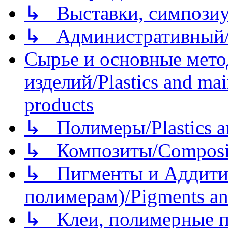
↳ Выставки, симпозиу
↳ Административный/
Сырье и основные мето
изделий/Plastics and mai
products
↳ Полимеры/Plastics a
↳ Композиты/Сomposite
↳ Пигменты и Аддитив
полимерам)/Pigments an
↳ Клеи, полимерные по