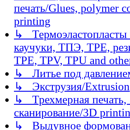
печать/Glues, polymer co
printing
↳ Термоэластопласты и
каучуки, ТПЭ, TPE, рез
TPE, TPV, TPU and other
↳ Литье под давлением/
↳ Экструзия/Extrusion
↳ Трехмерная печать,
сканирование/3D printin
↳ Выдувное формован