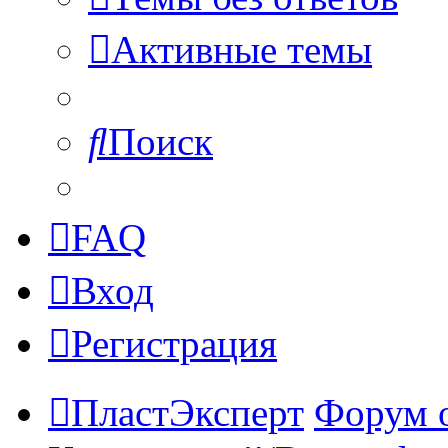
Активные темы
Поиск
FAQ
Вход
Регистрация
ПластЭксперт
Форум 