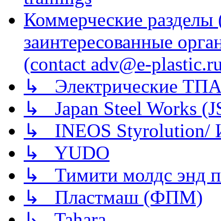
Коммерческие разделы 
заинтересованные орга
(contact adv@e-plastic.r
↳ Электрические ТПА
↳ Japan Steel Works (
↳ INEOS Styrolution
↳ YUDO
↳ Тимити молдс энд п
↳ Пластмаш (ФПМ)
↳ Tahara