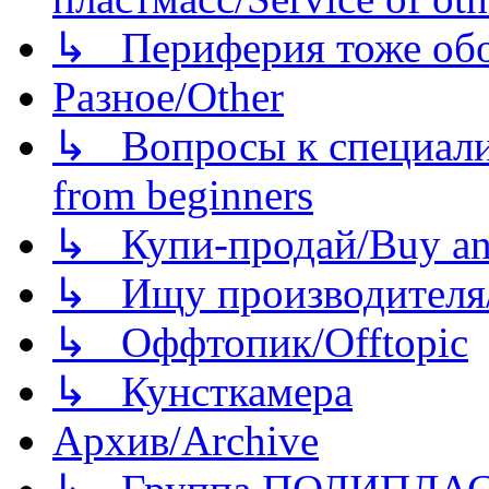
↳ Периферия тоже обору
Разное/Other
↳ Вопросы к специали
from beginners
↳ Купи-продай/Buy and
↳ Ищу производителя/
↳ Оффтопик/Offtopic
↳ Кунсткамера
Архив/Archive