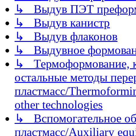
↳ Выдув ПЭТ префор
↳ Выдув канистр
↳ Выдув флаконов
↳ Выдувное формован
↳ Термоформование, ка
остальные методы пере
пластмасс/Thermoforming
other technologies
↳ Вспомогательное об
пластмасс/Auxiliary equi