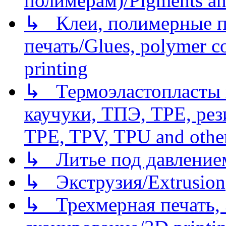
полимерам)/Pigments an
↳ Клеи, полимерные по
печать/Glues, polymer co
printing
↳ Термоэластопласты и
каучуки, ТПЭ, TPE, рез
TPE, TPV, TPU and other
↳ Литье под давлением/
↳ Экструзия/Extrusion
↳ Трехмерная печать,