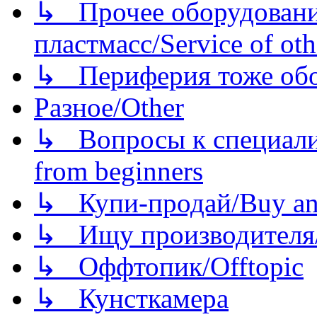
↳ Прочее оборудовани
пластмасс/Service of oth
↳ Периферия тоже обору
Разное/Other
↳ Вопросы к специали
from beginners
↳ Купи-продай/Buy and
↳ Ищу производителя/
↳ Оффтопик/Offtopic
↳ Кунсткамера