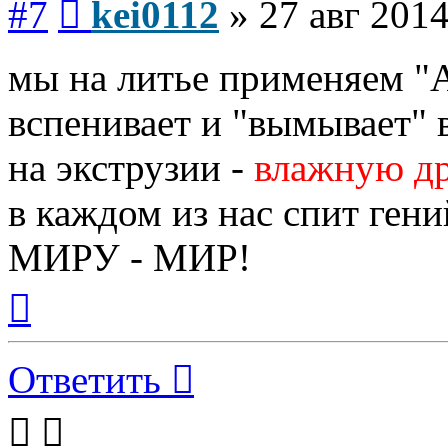
#7
kei0112
»
27 авг 2014
мы на литье применяем "A
вспенивает и "вымывает" 
на экструзии -
влажную др
в каждом из нас спит гени
МИРУ - МИР!
Вернуться
к
началу
Ответить