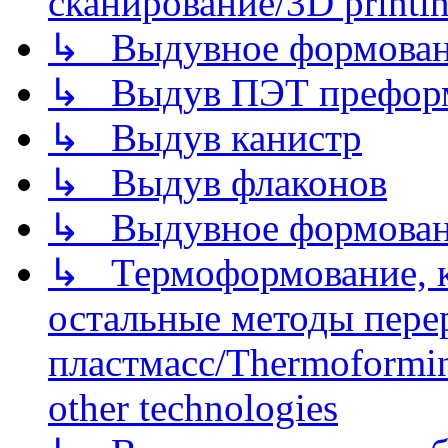
сканирование/3D printin
↳ Выдувное формован
↳ Выдув ПЭТ префор
↳ Выдув канистр
↳ Выдув флаконов
↳ Выдувное формован
↳ Термоформование, ка
остальные методы пере
пластмасс/Thermoforming
other technologies