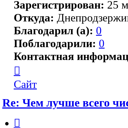
Зарегистрирован:
25 м
Откуда:
Днепродзержи
Благодарил (а):
0
Поблагодарили:
0
Контактная информац
Контактная
информация
пользователя
Kot_dnz
Сайт
Re: Чем лучше всего ч
Цитата