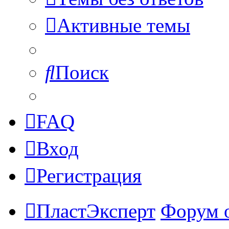
Активные темы
Поиск
FAQ
Вход
Регистрация
ПластЭксперт
Форум 