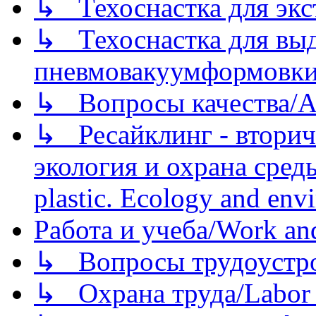
↳ Техоснастка для экс
↳ Техоснастка для вы
пневмовакуумформовк
↳ Вопросы качества/Abo
↳ Ресайклинг - вторич
экология и охрана среды/
plastic. Ecology and env
Работа и учеба/Work an
↳ Вопросы трудоустрой
↳ Охрана труда/Labor p