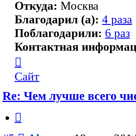
Откуда:
Москва
Благодарил (а):
4 раза
Поблагодарили:
6 раз
Контактная информац
Контактная
информация
пользователя
Alexey
Сайт
Re: Чем лучше всего ч
Цитата
Сообщение