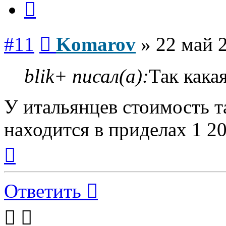
Сообщение
#11
Komarov
»
22 май 
blik+ писал(а):
Так кака
У итальянцев стоимость т
находится в приделах 1 200
Вернуться
к
началу
Ответить