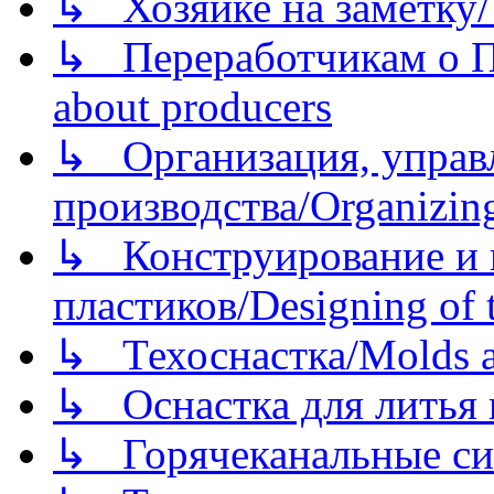
↳ Хозяйке на заметку/T
↳ Переработчикам о Пе
about producers
↳ Организация, управл
производства/Organizing
↳ Конструирование и п
пластиков/Designing of t
↳ Техоснастка/Molds a
↳ Оснастка для литья 
↳ Горячеканальные си