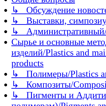
↳ Обсуждение новостей
↳ Выставки, симпозиу
↳ Административный/
Сырье и основные мето
изделий/Plastics and mai
products
↳ Полимеры/Plastics a
↳ Композиты/Сomposite
↳ Пигменты и Аддитив
полимерам)/Pigments an