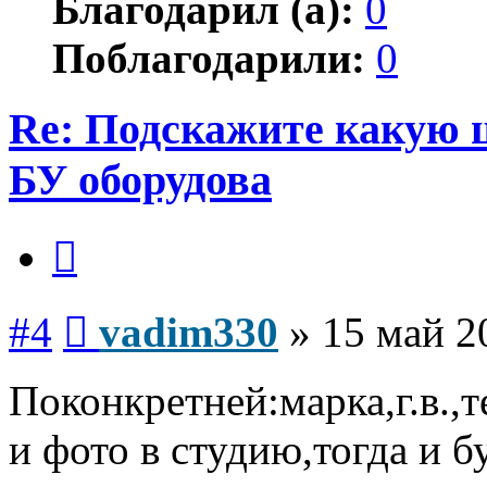
Благодарил (а):
0
Поблагодарили:
0
Re: Подскажите какую 
БУ оборудова
Цитата
Сообщение
#4
vadim330
»
15 май 2
Поконкретней:марка,г.в.,
и фото в студию,тогда и б
Вернуться