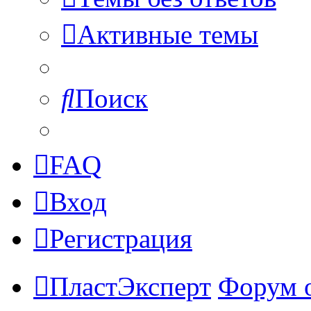
Активные темы
Поиск
FAQ
Вход
Регистрация
ПластЭксперт
Форум 