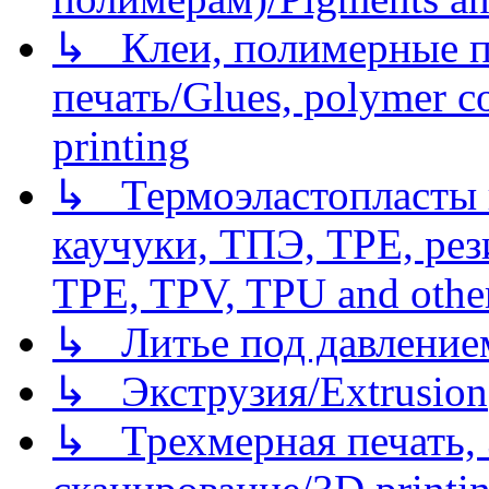
↳ Клеи, полимерные по
печать/Glues, polymer co
printing
↳ Термоэластопласты и
каучуки, ТПЭ, TPE, рез
TPE, TPV, TPU and other
↳ Литье под давлением/
↳ Экструзия/Extrusion
↳ Трехмерная печать,