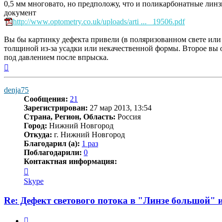
0,5 мм многовато, но предположу, что и поликарбонатные линз
документ
http://www.optometry.co.uk/uploads/arti ... _19506.pdf
Вы бы картинку дефекта привели (в поляризованном свете ил
толщиной из-за усадки или некачественной формы. Второе вы 
под давлением после впрыска.
Вернуться
к
началу
denja75
Сообщения:
21
Зарегистрирован:
27 мар 2013, 13:54
Страна, Регион, Область:
Россия
Город:
Нижний Новгород
Откуда:
г. Нижний Новгород
Благодарил (а):
1 раз
Поблагодарили:
0
Контактная информация:
Контактная
информация
Skype
пользователя
denja75
Re: Дефект светового потока в "Линзе большой" 
Цитата