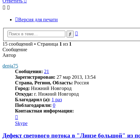
Ответить
Версия для печати
Расширенный
Поиск
поиск
15 сообщений • Страница
1
из
1
Сообщение
Автор
denja75
Сообщения:
21
Зарегистрирован:
27 мар 2013, 13:54
Страна, Регион, Область:
Россия
Город:
Нижний Новгород
Откуда:
г. Нижний Новгород
Благодарил (а):
1 раз
Поблагодарили:
0
Контактная информация:
Контактная
информация
Skype
пользователя
denja75
Дефект светового потока в "Линзе большой" из 