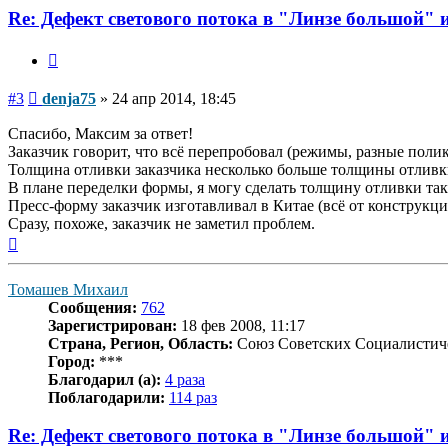
denja75
Re: Дефект светового потока в "Линзе большой" 
Цитата
Сообщение
#3
denja75
»
24 апр 2014, 18:45
Спасибо, Максим за ответ!
Заказчик говорит, что всё перепробовал (режимы, разные поли
Толщина отливки заказчика несколько больше толщины отливк
В плане переделки формы, я могу сделать толщину отливки таку
Пресс-форму заказчик изготавливал в Китае (всё от конструкц
Сразу, похоже, заказчик не заметил проблем.
Вернуться
к
началу
Томашев Михаил
Сообщения:
762
Зарегистрирован:
18 фев 2008, 11:17
Страна, Регион, Область:
Союз Советских Социалистич
Город:
***
Благодарил (а):
4 раза
Поблагодарили:
114 раз
Re: Дефект светового потока в "Линзе большой" 