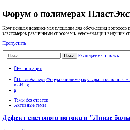
Форум о полимерах ПластЭкс
Крупнейшая независимая площадка для обсуждения вопросов п
эластомеров различными способами. Рекомендации ведущих с
Пропустить
Расширенный поиск
Поиск
Регистрация
ПластЭксперт
Форум о полимерах
Сырье и основные мето
molding
Поиск
Темы без ответов
Активные темы
Дефект светового потока в "Линзе бол