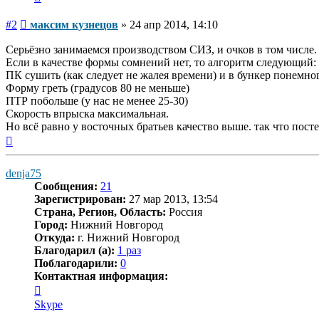
Сообщение
#2
максим кузнецов
»
24 апр 2014, 14:10
Серьёзно занимаемся производством СИЗ, и очков в том числе.
Если в качестве формы сомнений нет, то алгоритм следующий:
ПК сушить (как следует не жалея времени) и в бункер понемног
Форму греть (градусов 80 не меньше)
ПТР побольше (у нас не менее 25-30)
Скорость впрыска максимальная.
Но всё равно у восточных братьев качество выше. так что посте
Вернуться
к
началу
denja75
Сообщения:
21
Зарегистрирован:
27 мар 2013, 13:54
Страна, Регион, Область:
Россия
Город:
Нижний Новгород
Откуда:
г. Нижний Новгород
Благодарил (а):
1 раз
Поблагодарили:
0
Контактная информация:
Контактная
информация
Skype
пользователя