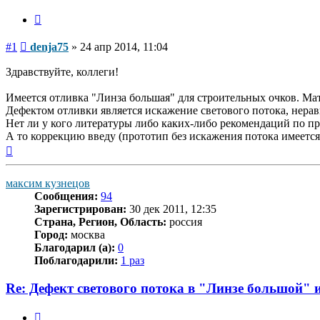
Цитата
Сообщение
#1
denja75
»
24 апр 2014, 11:04
Здравствуйте, коллеги!
Имеется отливка "Линза большая" для строительных очков. Мат
Дефектом отливки является искажение светового потока, нерав
Нет ли у кого литературы либо каких-либо рекомендаций по п
А то коррекцию введу (прототип без искажения потока имеется),
Вернуться
к
началу
максим кузнецов
Сообщения:
94
Зарегистрирован:
30 дек 2011, 12:35
Страна, Регион, Область:
россия
Город:
москва
Благодарил (а):
0
Поблагодарили:
1 раз
Re: Дефект светового потока в "Линзе большой" 
Цитата