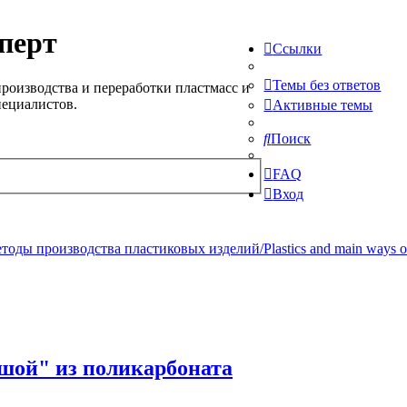
перт
Ссылки
Темы без ответов
роизводства и переработки пластмасс и
пециалистов.
Активные темы
Поиск
FAQ
Вход
ды производства пластиковых изделий/Plastics and main ways of pr
ьшой" из поликарбоната