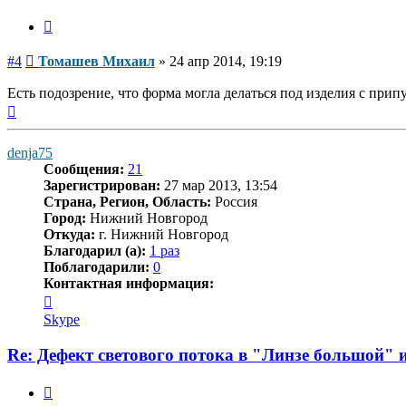
Цитата
Сообщение
#4
Томашев Михаил
»
24 апр 2014, 19:19
Есть подозрение, что форма могла делаться под изделия с припу
Вернуться
к
началу
denja75
Сообщения:
21
Зарегистрирован:
27 мар 2013, 13:54
Страна, Регион, Область:
Россия
Город:
Нижний Новгород
Откуда:
г. Нижний Новгород
Благодарил (а):
1 раз
Поблагодарили:
0
Контактная информация:
Контактная
информация
Skype
пользователя
denja75
Re: Дефект светового потока в "Линзе большой" 
Цитата