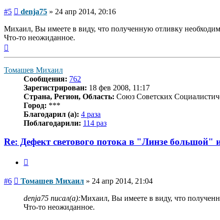
Сообщение
#5
denja75
»
24 апр 2014, 20:16
Михаил, Вы имеете в виду, что полученную отливку необходим
Что-то неожиданное.
Вернуться
к
началу
Томашев Михаил
Сообщения:
762
Зарегистрирован:
18 фев 2008, 11:17
Страна, Регион, Область:
Союз Советских Социалистич
Город:
***
Благодарил (а):
4 раза
Поблагодарили:
114 раз
Re: Дефект светового потока в "Линзе большой" 
Цитата
Сообщение
#6
Томашев Михаил
»
24 апр 2014, 21:04
denja75 писал(а):
Михаил, Вы имеете в виду, что получен
Что-то неожиданное.