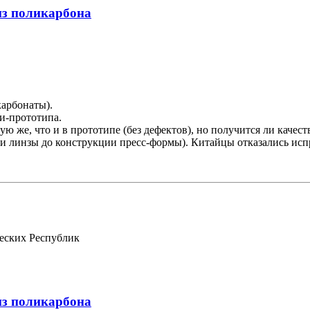
из поликарбона
карбонаты).
и-прототипа.
ю же, что и в прототипе (без дефектов), но получится ли качест
ии линзы до конструкции пресс-формы). Китайцы отказались испр
еских Республик
из поликарбона