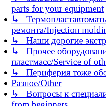
parts for your equipment
↳ Термопластавтоматы 
ремонта/Injection moldin
↳ Наши дорогие экстру
↳ Прочее оборудовани
пластмасс/Service of oth
↳ Периферия тоже обору
Разное/Other
↳ Вопросы к специали
from beginners