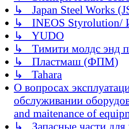
↳ Japan Steel Works (
↳ INEOS Styrolution
↳ YUDO
↳ Тимити молдс энд п
↳ Пластмаш (ФПМ)
↳ Tahara
О вопросах эксплуатаци
обслуживании оборудова
and maitenance of equip
↳ Запасные части для 