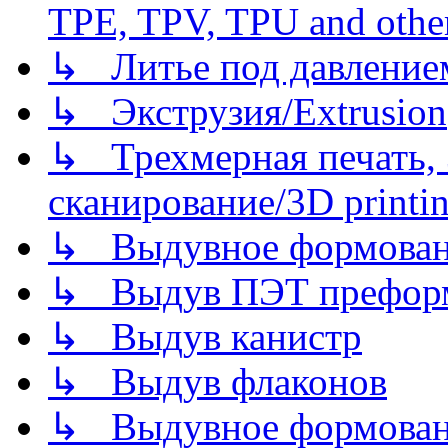
TPE, TPV, TPU and other
↳ Литье под давлением/
↳ Экструзия/Extrusion
↳ Трехмерная печать,
сканирование/3D printin
↳ Выдувное формован
↳ Выдув ПЭТ префор
↳ Выдув канистр
↳ Выдув флаконов
↳ Выдувное формован