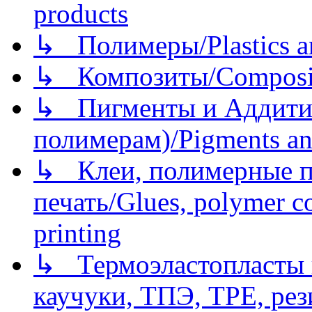
products
↳ Полимеры/Plastics a
↳ Композиты/Сomposite
↳ Пигменты и Аддитив
полимерам)/Pigments an
↳ Клеи, полимерные по
печать/Glues, polymer co
printing
↳ Термоэластопласты и
каучуки, ТПЭ, TPE, рез