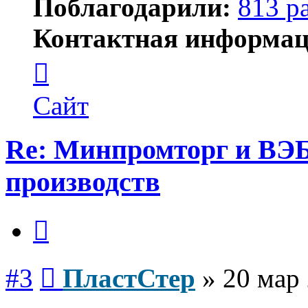
Поблагодарили:
813 р
Контактная информац
Контактная
информация
пользователя
ПластСтер
Сайт
Re: Минпромторг и ВЭБ
производств
Цитата
Сообщение
#3
ПластСтер
»
20 мар 