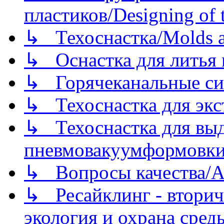
пластиков/Designing of t
↳ Техоснастка/Molds a
↳ Оснастка для литья 
↳ Горячеканальные си
↳ Техоснастка для экс
↳ Техоснастка для вы
пневмовакуумформовк
↳ Вопросы качества/Abo
↳ Ресайклинг - вторич
экология и охрана среды/