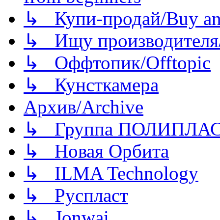
↳ Купи-продай/Buy and
↳ Ищу производителя/
↳ Оффтопик/Offtopic
↳ Кунсткамера
Архив/Archive
↳ Группа ПОЛИПЛА
↳ Новая Орбита
↳ ILMA Technology
↳ Руспласт
↳ Jonwai