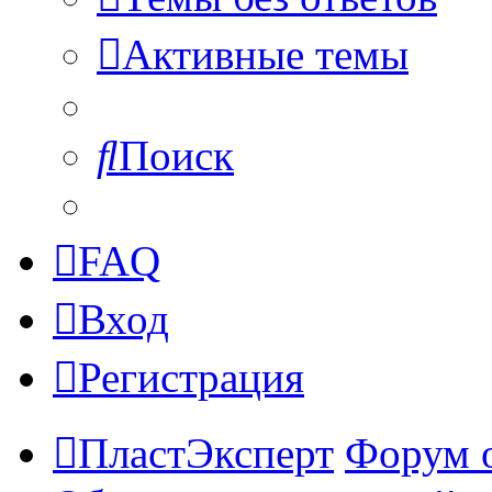
Активные темы
Поиск
FAQ
Вход
Регистрация
ПластЭксперт
Форум 