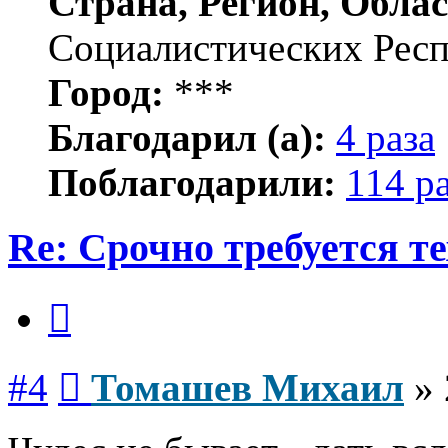
Страна, Регион, Облас
Социалистических Рес
Город:
***
Благодарил (а):
4 раза
Поблагодарили:
114 р
Re: Срочно требуется те
Цитата
Сообщение
#4
Томашев Михаил
»