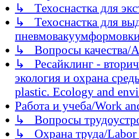
↳ Техоснастка для экс
↳ Техоснастка для вы
пневмовакуумформовк
↳ Вопросы качества/Abo
↳ Ресайклинг - вторич
экология и охрана среды/
plastic. Ecology and env
Работа и учеба/Work an
↳ Вопросы трудоустрой
↳ Охрана труда/Labor p