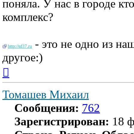
поняла. У нас в городе кт
комплекс?
- это не одно из на
http://td37.ru
другое:)
Вернуться
к
началу
Томашев Михаил
Сообщения:
762
Зарегистрирован:
18 ф