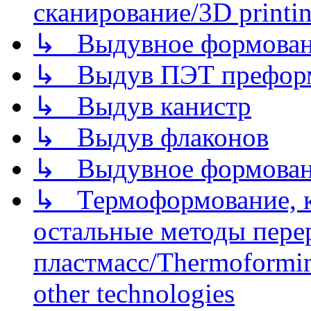
сканирование/3D printin
↳ Выдувное формован
↳ Выдув ПЭТ префор
↳ Выдув канистр
↳ Выдув флаконов
↳ Выдувное формован
↳ Термоформование, ка
остальные методы пере
пластмасс/Thermoforming
other technologies