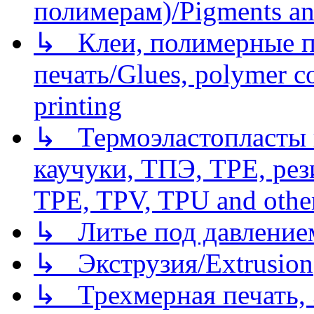
полимерам)/Pigments an
↳ Клеи, полимерные по
печать/Glues, polymer co
printing
↳ Термоэластопласты и
каучуки, ТПЭ, TPE, рез
TPE, TPV, TPU and other
↳ Литье под давлением/
↳ Экструзия/Extrusion
↳ Трехмерная печать,