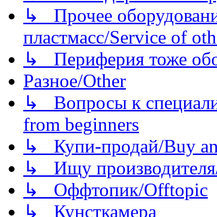
↳ Прочее оборудовани
пластмасс/Service of oth
↳ Периферия тоже обору
Разное/Other
↳ Вопросы к специали
from beginners
↳ Купи-продай/Buy and
↳ Ищу производителя/
↳ Оффтопик/Offtopic
↳ Кунсткамера