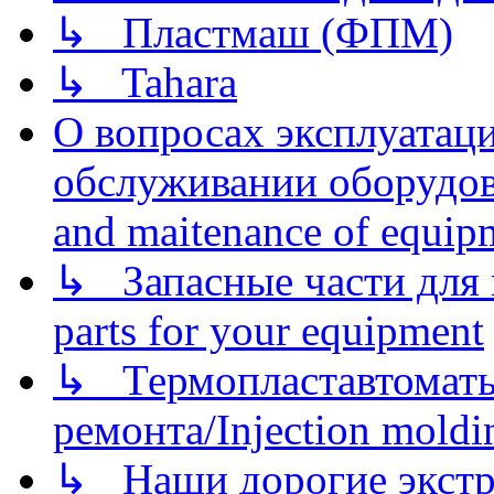
↳ Пластмаш (ФПМ)
↳ Tahara
О вопросах эксплуатаци
обслуживании оборудова
and maitenance of equip
↳ Запасные части для 
parts for your equipment
↳ Термопластавтоматы 
ремонта/Injection moldin
↳ Наши дорогие экстру