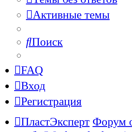
Активные темы
Поиск
FAQ
Вход
Регистрация
ПластЭксперт
Форум 