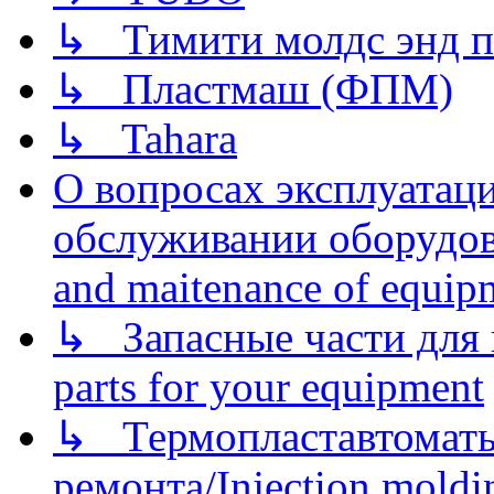
↳ Тимити молдс энд п
↳ Пластмаш (ФПМ)
↳ Tahara
О вопросах эксплуатаци
обслуживании оборудова
and maitenance of equip
↳ Запасные части для 
parts for your equipment
↳ Термопластавтоматы 
ремонта/Injection moldin