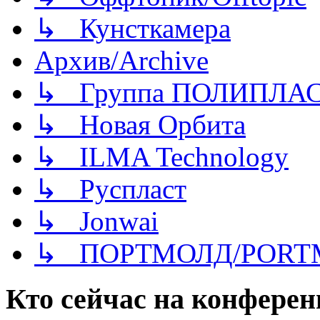
↳ Кунсткамера
Архив/Archive
↳ Группа ПОЛИПЛА
↳ Новая Орбита
↳ ILMA Technology
↳ Руспласт
↳ Jonwai
↳ ПОРТМОЛД/PORT
Кто сейчас на конфере