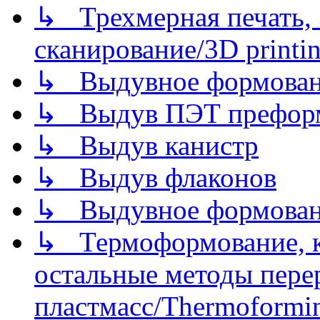
↳ Трехмерная печать,
сканирование/3D printin
↳ Выдувное формован
↳ Выдув ПЭТ префор
↳ Выдув канистр
↳ Выдув флаконов
↳ Выдувное формован
↳ Термоформование, ка
остальные методы пере
пластмасс/Thermoforming