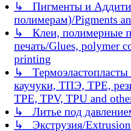
↳ Пигменты и Аддитив
полимерам)/Pigments an
↳ Клеи, полимерные по
печать/Glues, polymer co
printing
↳ Термоэластопласты и
каучуки, ТПЭ, TPE, рез
TPE, TPV, TPU and other
↳ Литье под давлением/
↳ Экструзия/Extrusion