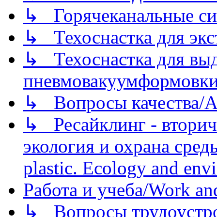
↳ Горячеканальные си
↳ Техоснастка для экс
↳ Техоснастка для вы
пневмовакуумформовк
↳ Вопросы качества/Abo
↳ Ресайклинг - вторич
экология и охрана среды/
plastic. Ecology and env
Работа и учеба/Work an
↳ Вопросы трудоустрой