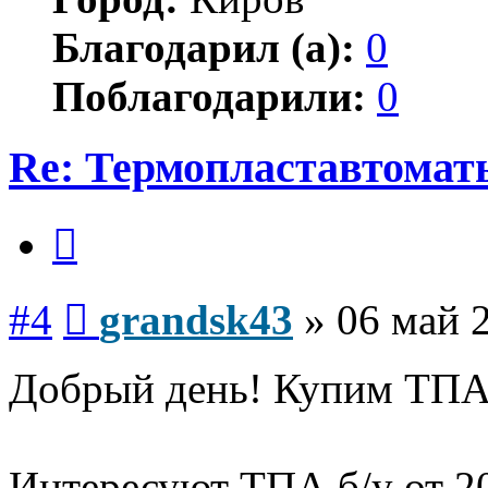
Благодарил (а):
0
Поблагодарили:
0
Re: Термопластавтомат
Цитата
Сообщение
#4
grandsk43
»
06 май 
Добрый день! Купим ТПА 
Интересуют ТПА б/у от 20