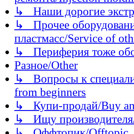
↳ Наши дорогие экстру
↳ Прочее оборудовани
пластмасс/Service of oth
↳ Периферия тоже обору
Разное/Other
↳ Вопросы к специали
from beginners
↳ Купи-продай/Buy and
↳ Ищу производителя/
↳ Оффтопик/Offtopic