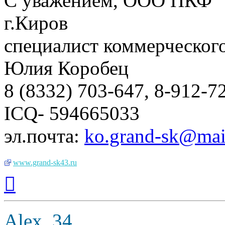
С уважением, ООО ПКФ 
г.Киров
специалист коммерческого
Юлия Коробец
8 (8332) 703-647, 8-912-7
ICQ- 594665033
эл.почта:
ko.grand-sk@mai
www.grand-sk43.ru
Вернуться
к
началу
Alex_34