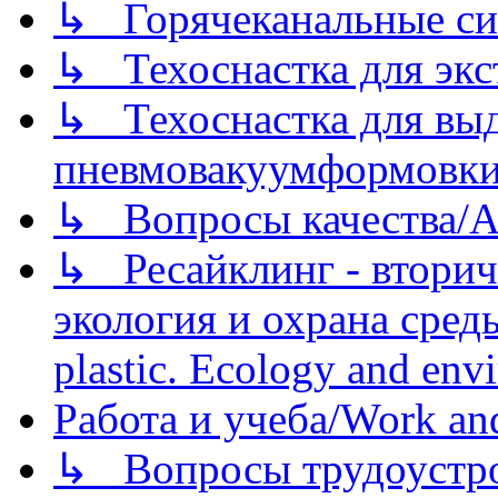
↳ Горячеканальные си
↳ Техоснастка для экс
↳ Техоснастка для вы
пневмовакуумформовк
↳ Вопросы качества/Abo
↳ Ресайклинг - вторич
экология и охрана среды/
plastic. Ecology and env
Работа и учеба/Work an
↳ Вопросы трудоустрой