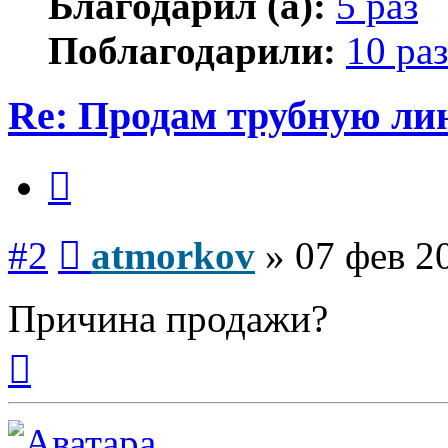
Благодарил (а):
5 раз
Поблагодарили:
10 раз
Re: Продам трубную л
Цитата
Сообщение
#2
atmorkov
»
07 фев 2
Причина продажи?
Вернуться
к
началу