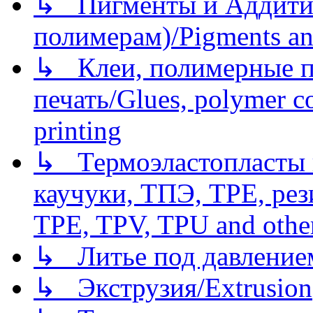
↳ Пигменты и Аддитив
полимерам)/Pigments an
↳ Клеи, полимерные по
печать/Glues, polymer co
printing
↳ Термоэластопласты и
каучуки, ТПЭ, TPE, рез
TPE, TPV, TPU and other
↳ Литье под давлением/
↳ Экструзия/Extrusion