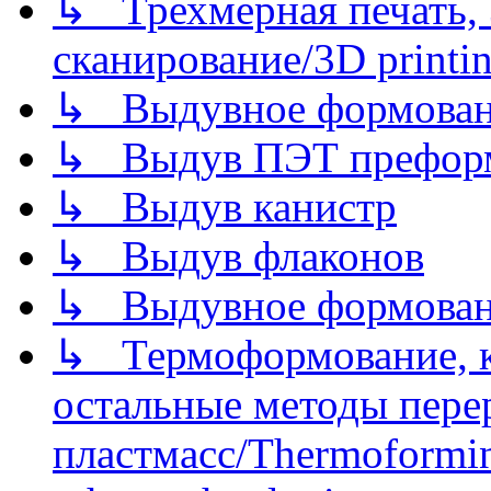
↳ Трехмерная печать,
сканирование/3D printin
↳ Выдувное формован
↳ Выдув ПЭТ префор
↳ Выдув канистр
↳ Выдув флаконов
↳ Выдувное формован
↳ Термоформование, ка
остальные методы пере
пластмасс/Thermoforming