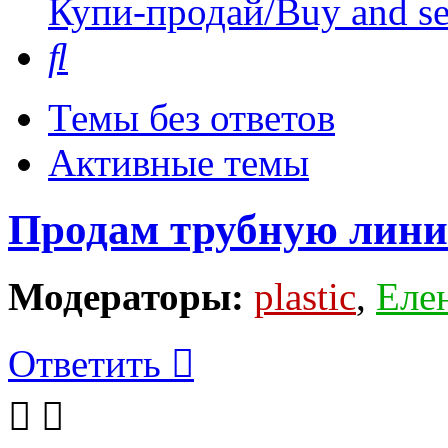
Купи-продай/Buy and se
Поиск
Темы без ответов
Активные темы
Продам трубную лин
Модераторы:
plastic
,
Еле
Ответить