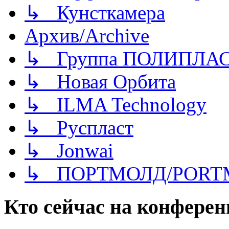
↳ Кунсткамера
Архив/Archive
↳ Группа ПОЛИПЛА
↳ Новая Орбита
↳ ILMA Technology
↳ Руспласт
↳ Jonwai
↳ ПОРТМОЛД/PORT
Кто сейчас на конфере