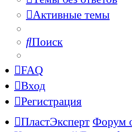
Активные темы
Поиск
FAQ
Вход
Регистрация
ПластЭксперт
Форум 