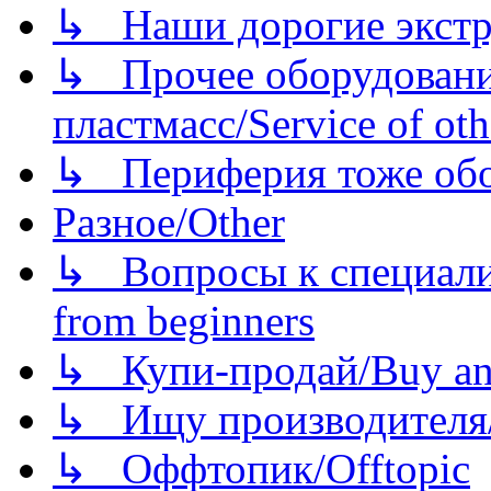
↳ Наши дорогие экстру
↳ Прочее оборудовани
пластмасс/Service of oth
↳ Периферия тоже обору
Разное/Other
↳ Вопросы к специали
from beginners
↳ Купи-продай/Buy and
↳ Ищу производителя/
↳ Оффтопик/Offtopic