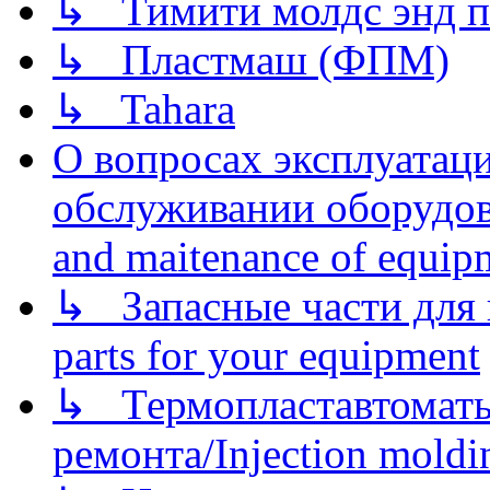
↳ Тимити молдс энд п
↳ Пластмаш (ФПМ)
↳ Tahara
О вопросах эксплуатаци
обслуживании оборудова
and maitenance of equip
↳ Запасные части для 
parts for your equipment
↳ Термопластавтоматы 
ремонта/Injection moldin