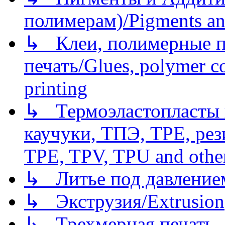
полимерам)/Pigments an
↳ Клеи, полимерные по
печать/Glues, polymer co
printing
↳ Термоэластопласты и
каучуки, ТПЭ, TPE, рез
TPE, TPV, TPU and other
↳ Литье под давлением/
↳ Экструзия/Extrusion
↳ Трехмерная печать,