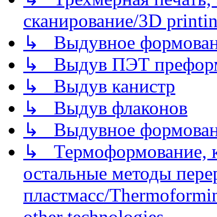
сканирование/3D printin
↳ Выдувное формован
↳ Выдув ПЭТ префор
↳ Выдув канистр
↳ Выдув флаконов
↳ Выдувное формован
↳ Термоформование, ка
остальные методы пере
пластмасс/Thermoforming
other technologies