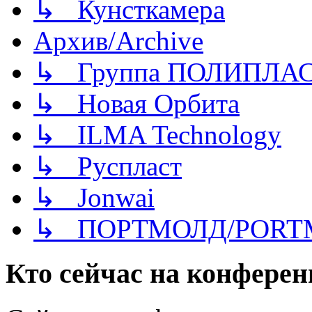
↳ Кунсткамера
Архив/Archive
↳ Группа ПОЛИПЛА
↳ Новая Орбита
↳ ILMA Technology
↳ Руспласт
↳ Jonwai
↳ ПОРТМОЛД/PORT
Кто сейчас на конфере