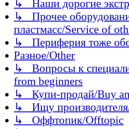
↳ Наши дорогие экстру
↳ Прочее оборудовани
пластмасс/Service of oth
↳ Периферия тоже обору
Разное/Other
↳ Вопросы к специали
from beginners
↳ Купи-продай/Buy and
↳ Ищу производителя/
↳ Оффтопик/Offtopic