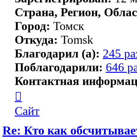
Страна, Регион, Облас
Город:
Томск
Откуда:
Tomsk
Благодарил (а):
245 ра
Поблагодарили:
646 р
Контактная информац
Контактная
информация
пользователя
Shadow
Сайт
Re: Кто как обсчитыва