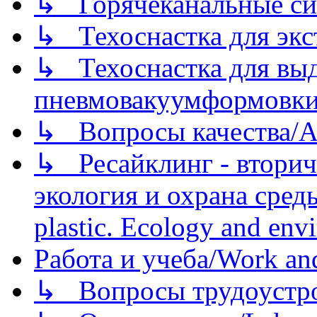
↳ Горячеканальные си
↳ Техоснастка для экс
↳ Техоснастка для вы
пневмовакуумформовк
↳ Вопросы качества/Abo
↳ Ресайклинг - вторич
экология и охрана среды/
plastic. Ecology and env
Работа и учеба/Work an
↳ Вопросы трудоустрой