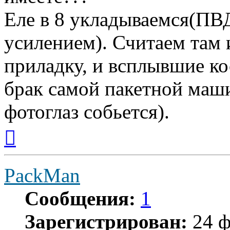
Еле в 8 укладываемся(ПВД
усилением). Считаем там 
приладку, и всплывшие кос
брак самой пакетной маш
фотоглаз собьется).
Вернуться
к
началу
PackMan
Сообщения:
1
Зарегистрирован:
24 ф