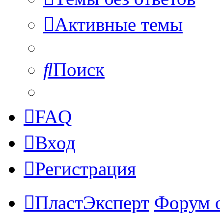
Активные темы
Поиск
FAQ
Вход
Регистрация
ПластЭксперт
Форум 