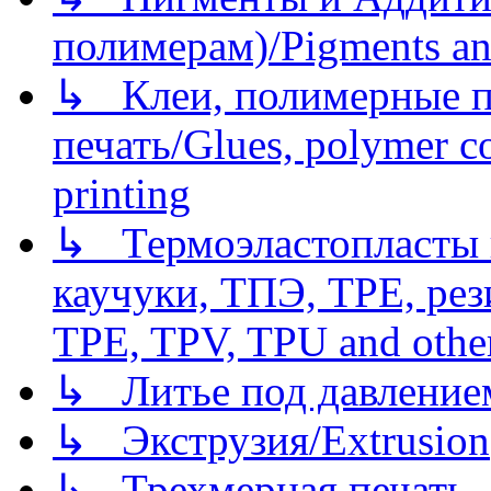
полимерам)/Pigments an
↳ Клеи, полимерные по
печать/Glues, polymer co
printing
↳ Термоэластопласты и
каучуки, ТПЭ, TPE, рез
TPE, TPV, TPU and other
↳ Литье под давлением/
↳ Экструзия/Extrusion
↳ Трехмерная печать,