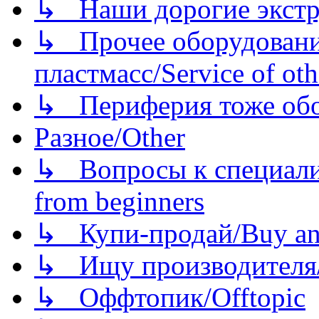
↳ Наши дорогие экстру
↳ Прочее оборудовани
пластмасс/Service of oth
↳ Периферия тоже обору
Разное/Other
↳ Вопросы к специали
from beginners
↳ Купи-продай/Buy and
↳ Ищу производителя/
↳ Оффтопик/Offtopic