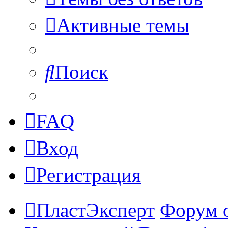
Активные темы
Поиск
FAQ
Вход
Регистрация
ПластЭксперт
Форум 