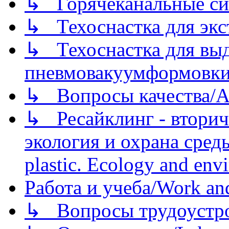
↳ Горячеканальные си
↳ Техоснастка для экс
↳ Техоснастка для вы
пневмовакуумформовк
↳ Вопросы качества/Abo
↳ Ресайклинг - вторич
экология и охрана среды/
plastic. Ecology and env
Работа и учеба/Work an
↳ Вопросы трудоустрой