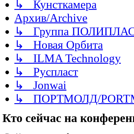
↳ Кунсткамера
Архив/Archive
↳ Группа ПОЛИПЛА
↳ Новая Орбита
↳ ILMA Technology
↳ Руспласт
↳ Jonwai
↳ ПОРТМОЛД/PORT
Кто сейчас на конфере