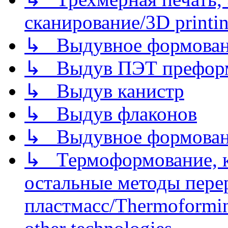
сканирование/3D printin
↳ Выдувное формован
↳ Выдув ПЭТ префор
↳ Выдув канистр
↳ Выдув флаконов
↳ Выдувное формован
↳ Термоформование, ка
остальные методы пере
пластмасс/Thermoforming