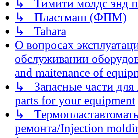
↳ Тимити молдс энд п
↳ Пластмаш (ФПМ)
↳ Tahara
О вопросах эксплуатаци
обслуживании оборудова
and maitenance of equip
↳ Запасные части для 
parts for your equipment
↳ Термопластавтоматы 
ремонта/Injection moldin