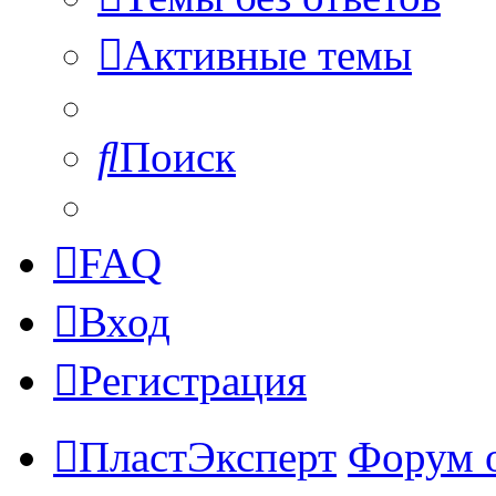
Активные темы
Поиск
FAQ
Вход
Регистрация
ПластЭксперт
Форум 