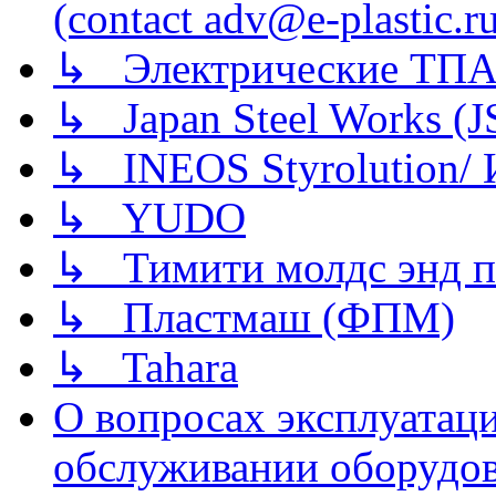
(contact adv@e-plastic.r
↳ Электрические ТПА
↳ Japan Steel Works (
↳ INEOS Styrolution
↳ YUDO
↳ Тимити молдс энд п
↳ Пластмаш (ФПМ)
↳ Tahara
О вопросах эксплуатаци
обслуживании оборудова