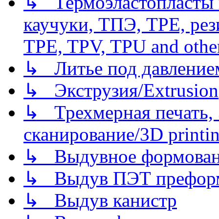
↳ Термоэластопласты и
каучуки, ТПЭ, TPE, рез
TPE, TPV, TPU and other
↳ Литье под давлением/
↳ Экструзия/Extrusion
↳ Трехмерная печать,
сканирование/3D printin
↳ Выдувное формован
↳ Выдув ПЭТ префор
↳ Выдув канистр