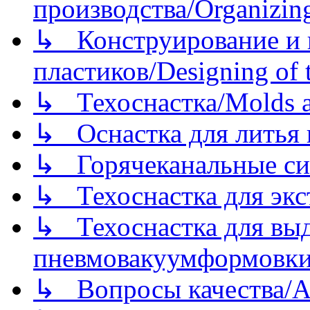
производства/Organizing
↳ Конструирование и п
пластиков/Designing of t
↳ Техоснастка/Molds a
↳ Оснастка для литья 
↳ Горячеканальные си
↳ Техоснастка для экс
↳ Техоснастка для вы
пневмовакуумформовк
↳ Вопросы качества/Abo