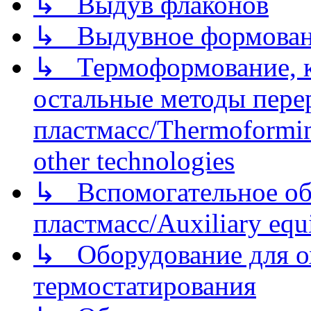
↳ Выдув флаконов
↳ Выдувное формован
↳ Термоформование, ка
остальные методы пере
пластмасс/Thermoforming
other technologies
↳ Вспомогательное об
пластмасс/Auxiliary equi
↳ Оборудование для о
термостатирования