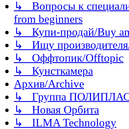
↳ Вопросы к специали
from beginners
↳ Купи-продай/Buy and
↳ Ищу производителя/
↳ Оффтопик/Offtopic
↳ Кунсткамера
Архив/Archive
↳ Группа ПОЛИПЛА
↳ Новая Орбита
↳ ILMA Technology