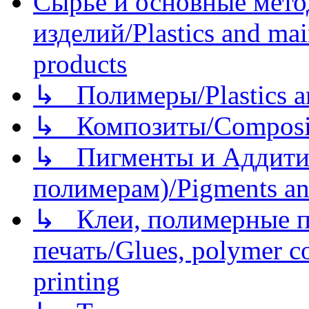
Сырье и основные мето
изделий/Plastics and mai
products
↳ Полимеры/Plastics a
↳ Композиты/Сomposite
↳ Пигменты и Аддитив
полимерам)/Pigments an
↳ Клеи, полимерные по
печать/Glues, polymer co
printing