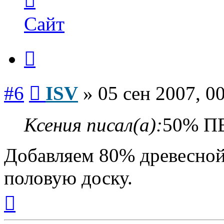
пользователя
ISV
Сайт
Цитата
Сообщение
#6
ISV
»
05 сен 2007, 0
Ксения писал(а):
50% ПВ
Добавляем 80% древесной
половую доску.
Вернуться
к
началу