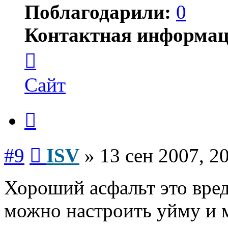
Поблагодарили:
0
Контактная информац
Контактная
информация
пользователя
ISV
Сайт
Цитата
Сообщение
#9
ISV
»
13 сен 2007, 2
Хороший асфальт это вред
можно настроить уйму и 
Вернуться