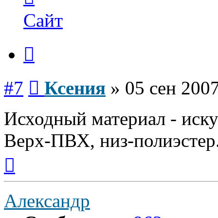
пользователя
Ксения
Сайт
Цитата
Сообщение
#7
Ксения
»
05 сен 2007
Исходный материал - иску
Верх-ПВХ, низ-полиэстер
Вернуться
к
началу
Александр