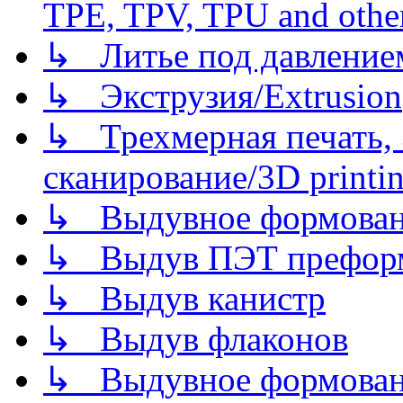
TPE, TPV, TPU and other
↳ Литье под давлением/
↳ Экструзия/Extrusion
↳ Трехмерная печать,
сканирование/3D printin
↳ Выдувное формован
↳ Выдув ПЭТ префор
↳ Выдув канистр
↳ Выдув флаконов
↳ Выдувное формован