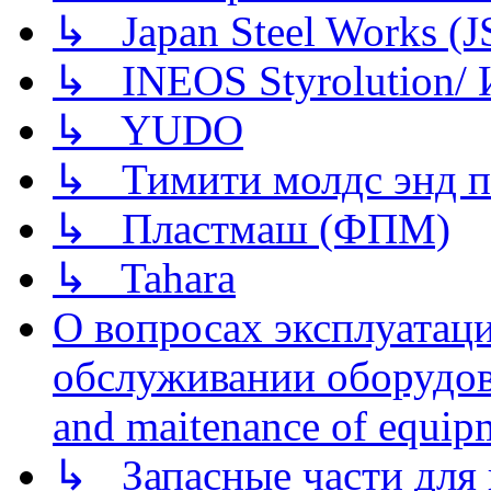
↳ Japan Steel Works (
↳ INEOS Styrolution
↳ YUDO
↳ Тимити молдс энд п
↳ Пластмаш (ФПМ)
↳ Tahara
О вопросах эксплуатаци
обслуживании оборудова
and maitenance of equip
↳ Запасные части для 