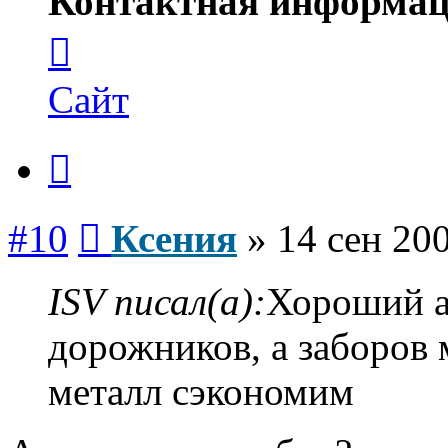
Контактная информац
Контактная
информация
пользователя
Ксения
Сайт
Цитата
Сообщение
#10
Ксения
»
14 сен 200
ISV писал(а):
Хороший а
дорожников, а заборов
металл сэкономим