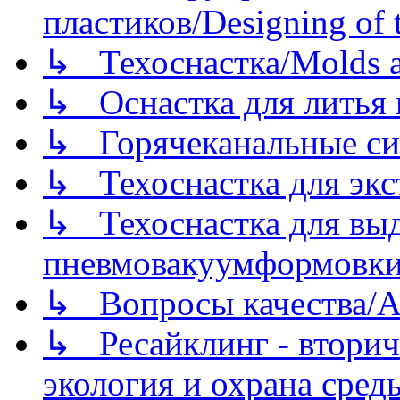
пластиков/Designing of t
↳ Техоснастка/Molds a
↳ Оснастка для литья 
↳ Горячеканальные си
↳ Техоснастка для экс
↳ Техоснастка для вы
пневмовакуумформовк
↳ Вопросы качества/Abo
↳ Ресайклинг - вторич
экология и охрана среды/