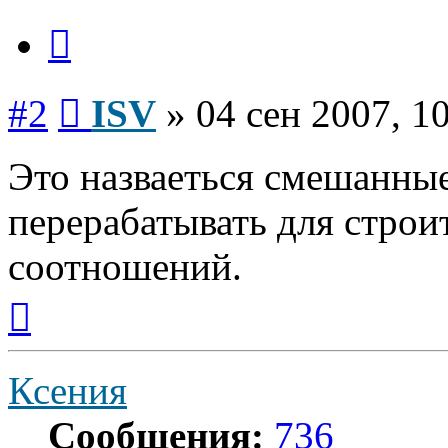
Цитата
Сообщение
#2
ISV
»
04 сен 2007, 1
Это назваеться смешанны
перерабатывать для строи
соотношений.
Вернуться
к
началу
Ксения
Сообщения:
736