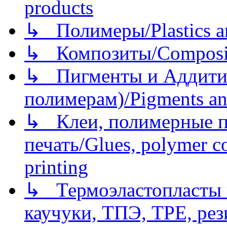
products
↳ Полимеры/Plastics a
↳ Композиты/Сomposite
↳ Пигменты и Аддитив
полимерам)/Pigments an
↳ Клеи, полимерные по
печать/Glues, polymer co
printing
↳ Термоэластопласты и
каучуки, ТПЭ, TPE, рез