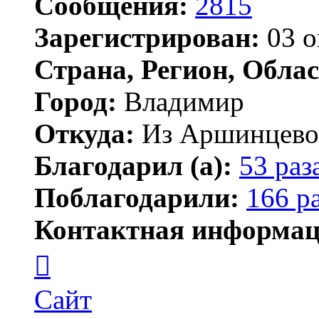
Сообщения:
2815
Зарегистрирован:
03 о
Страна, Регион, Облас
Город:
Владимир
Откуда:
Из Аршинцево, 
Благодарил (а):
53 раз
Поблагодарили:
166 р
Контактная информац
Контактная
информация
пользователя
Бегемот
Сайт