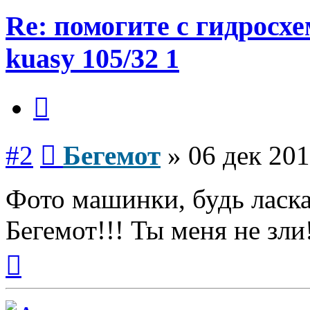
Re: помогите с гидросх
kuasy 105/32 1
Цитата
Сообщение
#2
Бегемот
»
06 дек 201
Фото машинки, будь ласка
Бегемот!!! Ты меня не зли
Вернуться
к
началу