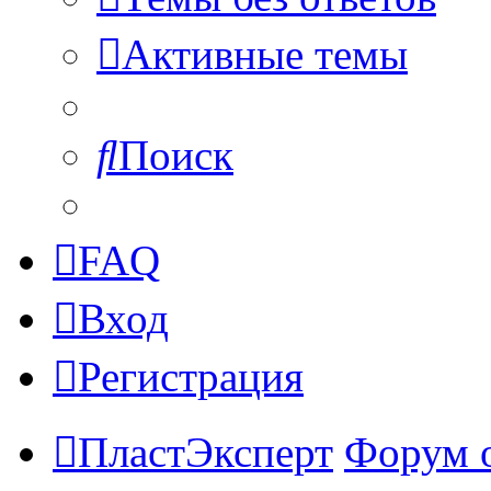
Активные темы
Поиск
FAQ
Вход
Регистрация
ПластЭксперт
Форум 