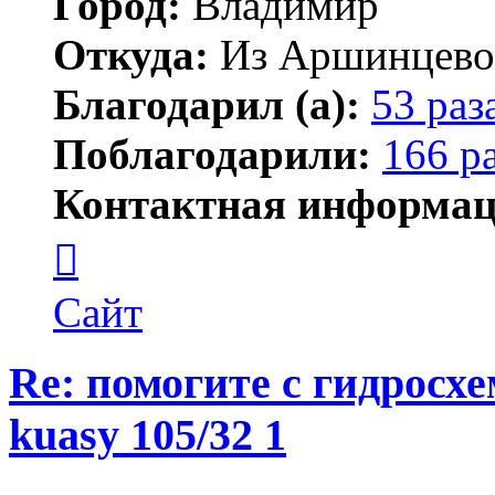
Город:
Владимир
Откуда:
Из Аршинцево, 
Благодарил (а):
53 раз
Поблагодарили:
166 р
Контактная информац
Контактная
информация
пользователя
Бегемот
Сайт
Re: помогите с гидросх
kuasy 105/32 1
Цитата