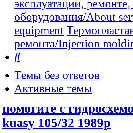
эксплуатации, ремонте
оборудования/About serv
equipment
Термопластав
ремонта/Injection moldin
Поиск
Темы без ответов
Активные темы
помогите с гидросхемо
kuasy 105/32 1989р