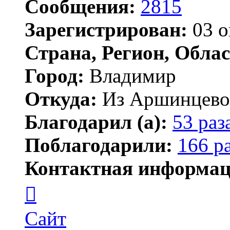
Сообщения:
2815
Зарегистрирован:
03 о
Страна, Регион, Облас
Город:
Владимир
Откуда:
Из Аршинцево, 
Благодарил (а):
53 раз
Поблагодарили:
166 р
Контактная информац
Контактная
информация
пользователя
Бегемот
Сайт