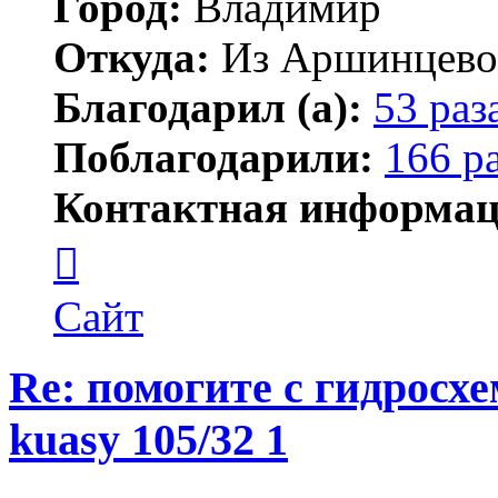
Город:
Владимир
Откуда:
Из Аршинцево, 
Благодарил (а):
53 раз
Поблагодарили:
166 р
Контактная информац
Контактная
информация
пользователя
Бегемот
Сайт
Re: помогите с гидросх
kuasy 105/32 1
Цитата