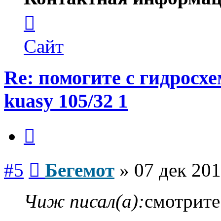
Контактная
информация
пользователя
Бегемот
Сайт
Re: помогите с гидросх
kuasy 105/32 1
Цитата
Сообщение
#5
Бегемот
»
07 дек 201
Чиж писал(а):
смотрите