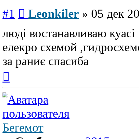
Сообщение
#1
Leonkiler
»
05 дек 20
люді востанавливаю куасі
елекро схемой ,гидросхем
за раниє спасиба
Вернуться
к
началу
Бегемот