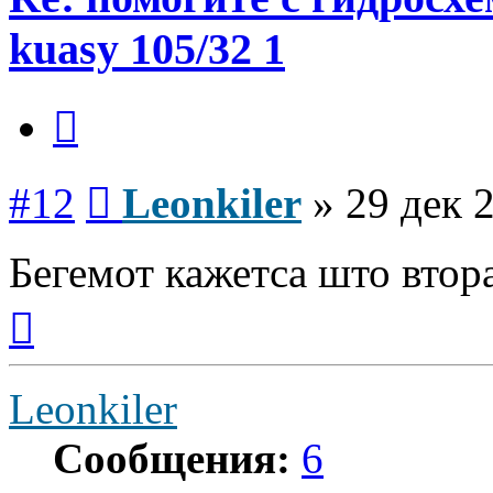
kuasy 105/32 1
Цитата
Сообщение
#12
Leonkiler
»
29 дек 
Бегемот кажетса што втор
Вернуться
к
началу
Leonkiler
Сообщения:
6