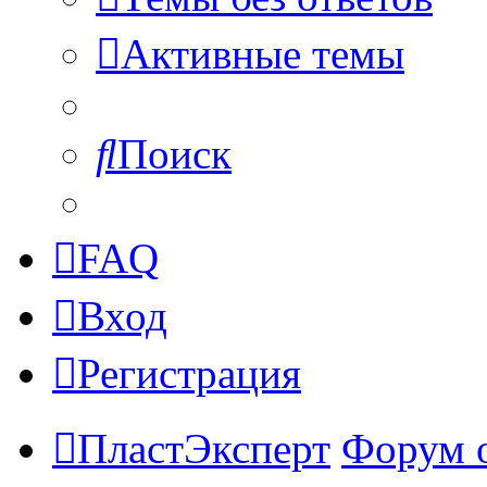
Активные темы
Поиск
FAQ
Вход
Регистрация
ПластЭксперт
Форум 