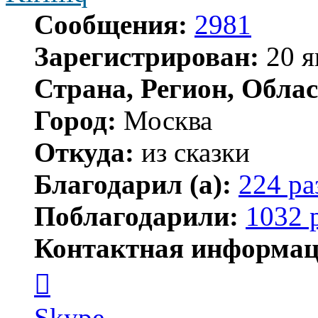
Сообщения:
2981
Зарегистрирован:
20 я
Страна, Регион, Облас
Город:
Москва
Откуда:
из сказки
Благодарил (а):
224 ра
Поблагодарили:
1032 
Контактная информац
Контактная
информация
пользователя
Kirilliq
Skype