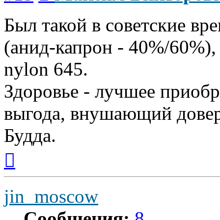
Был такой в советские вр
(анид-капрон - 40%/60%),
nylon 645.
Здоровье - лучшее приобр
выгода, внушающий довер
Будда.
Вернуться
к
началу
jin_moscow
Сообщения:
8