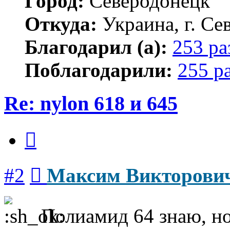
Город:
Северодонецк
Откуда:
Украина, г. Се
Благодарил (а):
253 ра
Поблагодарили:
255 р
Re: nylon 618 и 645
Цитата
Сообщение
#2
Максим Викторови
Полиамид 64 знаю, но