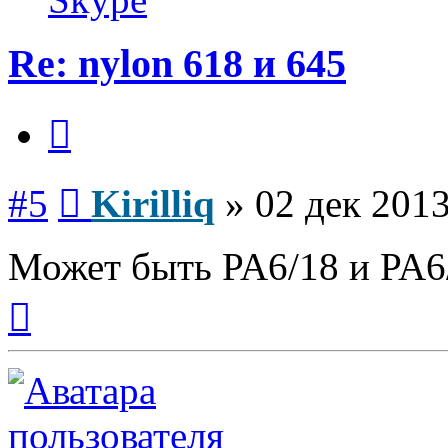
Re: nylon 618 и 645
Цитата
Сообщение
#5
Kirilliq
»
02 дек 2013
Может быть PA6/18 и PA6/4
Вернуться
к
началу