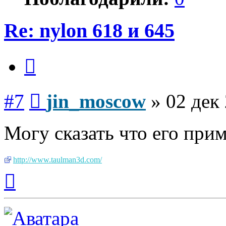
Re: nylon 618 и 645
Цитата
Сообщение
#7
jin_moscow
»
02 дек
Могу сказать что его при
http://www.taulman3d.com/
Вернуться
к
началу