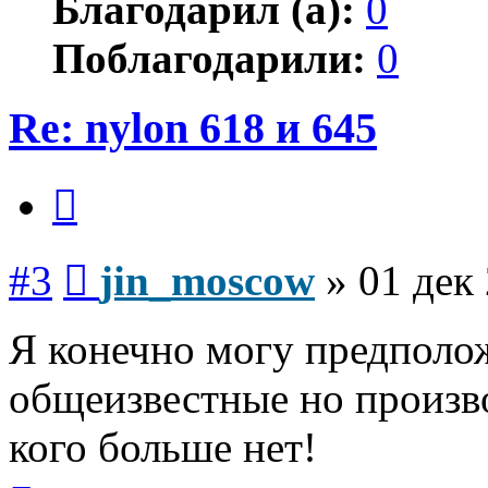
Благодарил (а):
0
Поблагодарили:
0
Re: nylon 618 и 645
Цитата
Сообщение
#3
jin_moscow
»
01 дек
Я конечно могу предполож
общеизвестные но произво
кого больше нет!
Вернуться