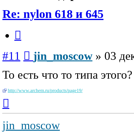
Re: nylon 618 и 645
Цитата
Сообщение
#11
jin_moscow
»
03 де
То есть что то типа этого?
http://www.archem.ru/products/page19/
Вернуться
к
началу
jin_moscow