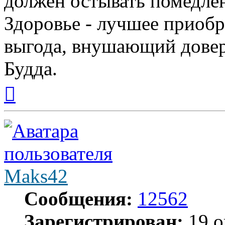
должен остывать помедле
Здоровье - лучшее приобр
выгода, внушающий довер
Будда.
Вернуться
к
началу
Maks42
Сообщения:
12562
Зарегистрирован:
19 о