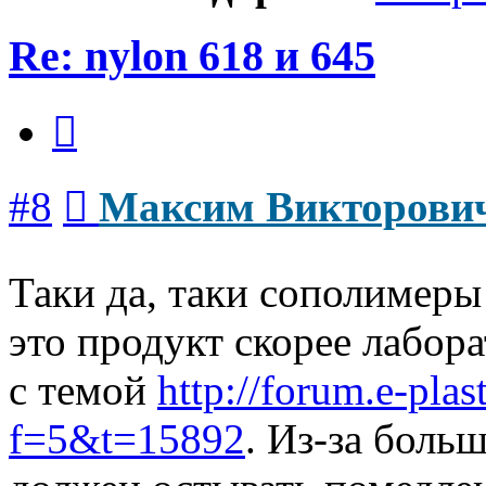
Re: nylon 618 и 645
Цитата
Сообщение
#8
Максим Викторови
Таки да, таки сополимер
это продукт скорее лабор
с темой
http://forum.e-plas
f=5&t=15892
. Из-за бол