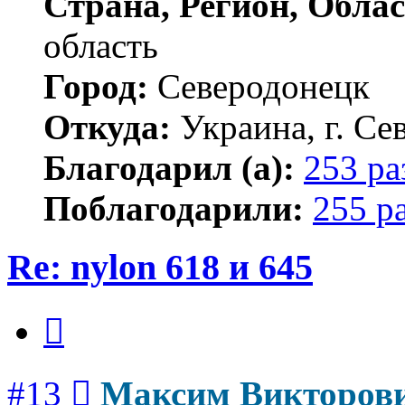
Страна, Регион, Облас
область
Город:
Северодонецк
Откуда:
Украина, г. Се
Благодарил (а):
253 ра
Поблагодарили:
255 р
Re: nylon 618 и 645
Цитата
Сообщение
#13
Максим Викторов