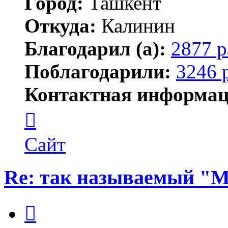
Город:
Ташкент
Откуда:
Калинин
Благодарил (а):
2877 р
Поблагодарили:
3246 
Контактная информац
Контактная
информация
пользователя
Maks42
Сайт
Re: так называемый "
Цитата