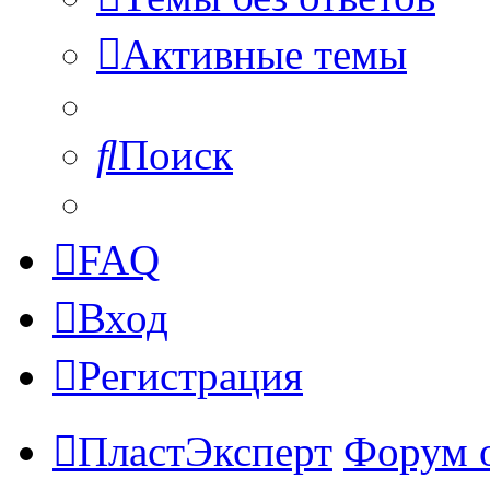
Активные темы
Поиск
FAQ
Вход
Регистрация
ПластЭксперт
Форум 