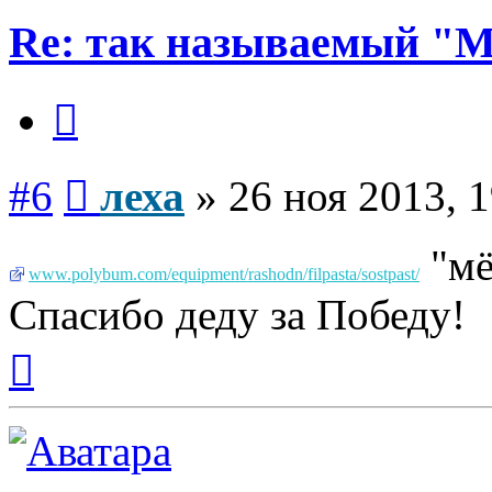
Re: так называемый "
Цитата
Сообщение
#6
леха
»
26 ноя 2013, 
"мё
www.polybum.com/equipment/rashodn/filpasta/sostpast/
Спасибо деду за Победу!
Вернуться
к
началу