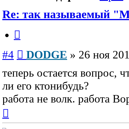
Re: так называемый "
Цитата
Сообщение
#4
DODGE
»
26 ноя 201
теперь остается вопрос, ч
ли его ктонибудь?
работа не волк. работа Вор
Вернуться
к
началу