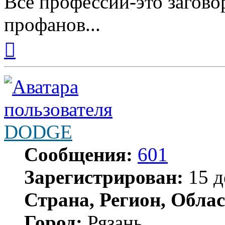
Все профессии-это загово
профанов...
Вернуться
к
началу
DODGE
Сообщения:
601
Зарегистрирован:
15 д
Страна, Регион, Облас
Город:
Рязань