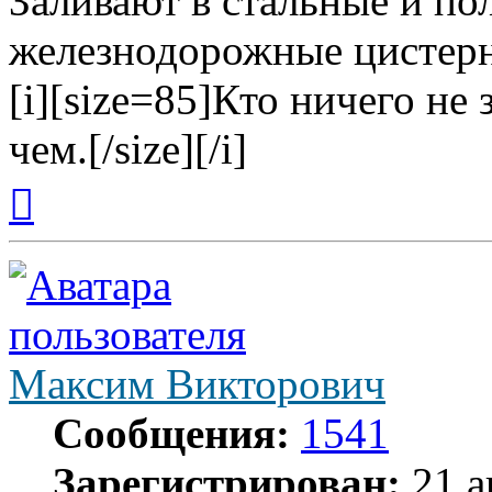
Заливают в стальные и по
железнодорожные цистер
[i][size=85]Кто ничего не 
чем.[/size][/i]
Вернуться
к
началу
Максим Викторович
Сообщения:
1541
Зарегистрирован:
21 а