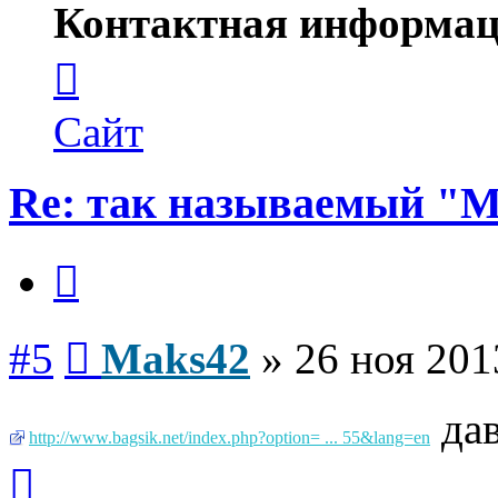
Контактная информац
Контактная
информация
пользователя
Maks42
Сайт
Re: так называемый "
Цитата
Сообщение
#5
Maks42
»
26 ноя 201
дав
http://www.bagsik.net/index.php?option= ... 55&lang=en
Вернуться
к