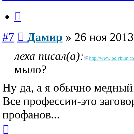
Цитата
Сообщение
#7
Дамир
»
26 ноя 2013
леха писал(а):
http://www.polybum.com
мыло?
Ну да, а я обычно медный 
Все профессии-это загово
профанов...
Вернуться
к