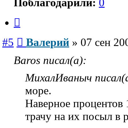
Поблагодарили:
0
Цитата
Сообщение
#5
Валерий
»
07 сен 20
Baros писал(а):
МихалИваныч писал(а
море.
Наверное процентов 
трачу на их посыл в р