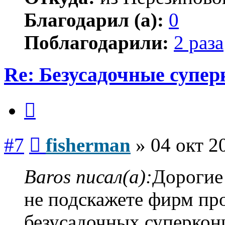
Благодарил (а):
0
Поблагодарили:
2 раза
Re: Безусадочные супе
Цитата
Сообщение
#7
fisherman
»
04 окт 2
Baros писал(а):
Дорогие
не подскажете фирм пр
безусадочных суперконц