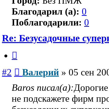
Город:
Без ПМЖ
Благодарил (а):
0
Поблагодарили:
0
Re: Безусадочные супе
Цитата
Сообщение
#2
Валерий
»
05 сен 20
Baros писал(а):
Дорогие
не подскажете фирм пр