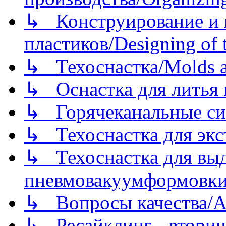
↳ Конструирование и п
пластиков/Designing of t
↳ Техоснастка/Molds a
↳ Оснастка для литья 
↳ Горячеканальные си
↳ Техоснастка для экс
↳ Техоснастка для вы
пневмовакуумформовк
↳ Вопросы качества/Abo
↳ Ресайклинг - вторич