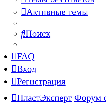
Активные темы
Поиск
FAQ
Вход
Регистрация
ПластЭксперт
Форум 