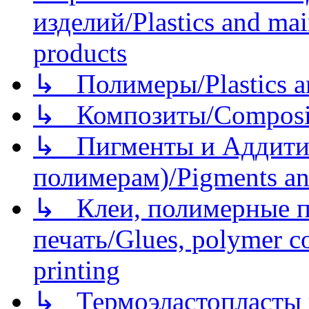
изделий/Plastics and mai
products
↳ Полимеры/Plastics a
↳ Композиты/Сomposite
↳ Пигменты и Аддитив
полимерам)/Pigments an
↳ Клеи, полимерные по
печать/Glues, polymer co
printing
↳ Термоэластопласты и