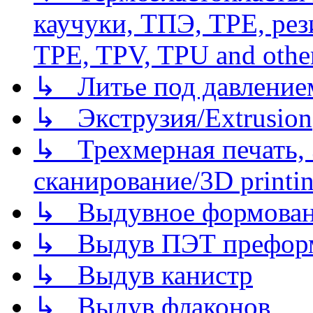
каучуки, ТПЭ, TPE, рез
TPE, TPV, TPU and other
↳ Литье под давлением/
↳ Экструзия/Extrusion
↳ Трехмерная печать,
сканирование/3D printin
↳ Выдувное формован
↳ Выдув ПЭТ префор
↳ Выдув канистр
↳ Выдув флаконов