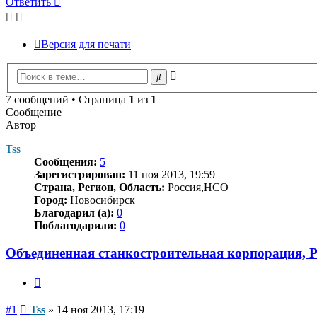
Ответить
Версия для печати
Расширенный
Поиск
поиск
7 сообщений • Страница
1
из
1
Сообщение
Автор
Tss
Сообщения:
5
Зарегистрирован:
11 ноя 2013, 19:59
Страна, Регион, Область:
Россия,НСО
Город:
Новосибирск
Благодарил (а):
0
Поблагодарили:
0
Объединенная станкостроительная корпорация, 
Цитата
Сообщение
#1
Tss
»
14 ноя 2013, 17:19