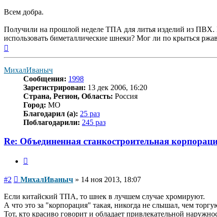
Всем добра.
Получили на прошлой неделе ТПА для литья изделий из ПВХ. П
использовать биметаллические шнеки? Мог ли по крыться ржав
Вернуться
к
началу
МихалИваныч
Сообщения:
1998
Зарегистрирован:
13 дек 2006, 16:20
Страна, Регион, Область:
Россия
Город:
МО
Благодарил (а):
25 раз
Поблагодарили:
245 раз
Re: Объединенная станкостроительная корпораци
Цитата
Сообщение
#2
МихалИваныч
»
14 ноя 2013, 18:07
Если китайский ТПА, то шнек в лучшем случае хромируют.
А что это за "корпорация" такая, никогда не слышал, чем торгу
Тот, кто красиво говорит и обладает привлекательной наружно