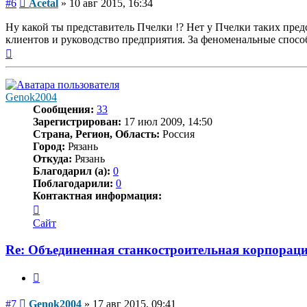
Сообщение
#6
Acetal
»
10 авг 2015, 16:34
Ну какой ты представитель Пчелки !? Нет у Пчелки таких пре
клиентов и руководство предприятия. За феноменальные способ
Вернуться
к
началу
Genok2004
Сообщения:
33
Зарегистрирован:
17 июл 2009, 14:50
Страна, Регион, Область:
Россия
Город:
Рязань
Откуда:
Рязань
Благодарил (а):
0
Поблагодарили:
0
Контактная информация:
Контактная
информация
Сайт
пользователя
Genok2004
Re: Объединенная станкостроительная корпораци
Цитата
Сообщение
#7
Genok2004
»
17 авг 2015, 09:41