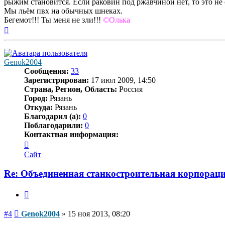
рыжим становится. Если раковин под ржавчиной нет, то это не
Мы льём пвх на обычных шнеках.
Бегемот!!! Ты меня не зли!!!
©Олька
Вернуться
к
началу
Genok2004
Сообщения:
33
Зарегистрирован:
17 июл 2009, 14:50
Страна, Регион, Область:
Россия
Город:
Рязань
Откуда:
Рязань
Благодарил (а):
0
Поблагодарили:
0
Контактная информация:
Контактная
информация
Сайт
пользователя
Genok2004
Re: Объединенная станкостроительная корпораци
Цитата
Сообщение
#4
Genok2004
»
15 ноя 2013, 08:20