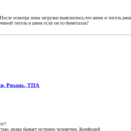
осле осмотра зоны загрузки выяснилось,что шнек и тигель ржа
чиной тигель и шнек если он из биметалла?
я, Рязань, ТПА
ют?
стью, редко бывает истинно человечен. Конфуций