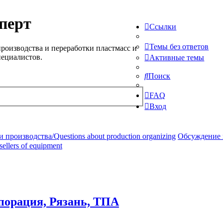
перт
Ссылки
Темы без ответов
роизводства и переработки пластмасс и
пециалистов.
Активные темы
Поиск
FAQ
Вход
производства/Questions about production organizing
Обсуждение 
ellers of equipment
порация, Рязань, ТПА