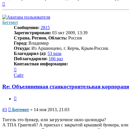
Вернуться
к
началу
Бегемот
Сообщения:
2815
Зарегистрирован:
03 окт 2009, 13:39
Страна, Регион, Область:
Россия
Город:
Владимир
Откуда:
Из Аршинцево, г. Керчь, Крым-Россия.
Благодарил (а):
53 раза
Поблагодарили:
166 раз
Контактная информация:
Контактная
информация
Сайт
пользователя
Бегемот
Re: Объединенная станкостроительная корпораци
Цитата
Сообщение
#3
Бегемот
»
14 ноя 2013, 21:03
Тигель это бункер, или загрузочное окно цилиндра?
А ТПА Грантвэй? А приехал с закрытой крышкой бункера, или бе