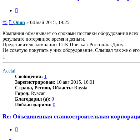
Цитата
Сообщение
#5
Onon
»
04 май 2015, 19:25
Компания обманывает со сроками поставки оборудования всех с
результате потерянное время и деньги.
Представитель компании ТПК Пчелка г.Ростов-на-Дону.
Не советую покупать у них оборудование. Слышал так же о ег
Вернуться
к
началу
Acetal
Сообщения:
1
Зарегистрирован:
10 авг 2015, 16:01
Страна, Регион, Область:
Russia
Город:
Ryazan
Благодарил (а):
0
Поблагодарили:
0
Re: Объединенная станкостроительная корпораци
Цитата