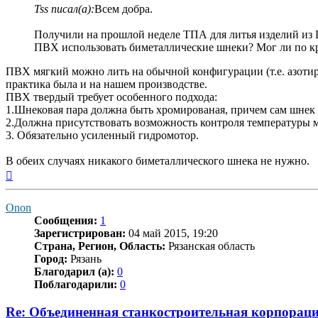
Tss писал(а):
Всем добра.
Получили на прошлой неделе ТПА для литья изделий из П
ПВХ использовать биметаллические шнеки? Мог ли по кр
ПВХ мягкий можно лить на обычной конфигурации (т.е. азотиро
практика была и на нашем производстве.
ПВХ твердый требует особенного подхода:
1.Шнековая пара должна быть хромированая, причем сам шнек 
2.Должна присутствовать возможность контроля температуры м
3. Обязательно усиленный гидромотор.
В обеих случаях никакого биметаллического шнека не нужно.
Вернуться
к
началу
Onon
Сообщения:
1
Зарегистрирован:
04 май 2015, 19:20
Страна, Регион, Область:
Рязанская область
Город:
Рязань
Благодарил (а):
0
Поблагодарили:
0
Re: Объединенная станкостроительная корпораци