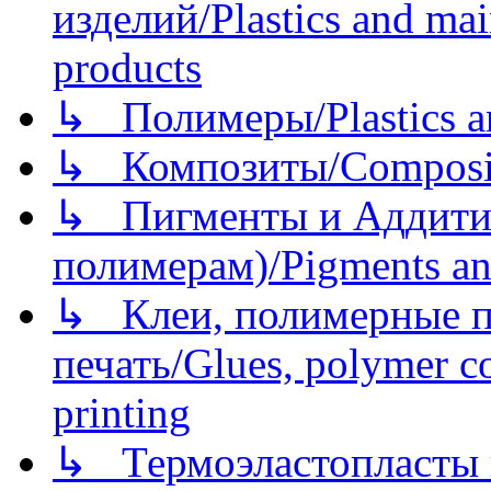
изделий/Plastics and mai
products
↳ Полимеры/Plastics a
↳ Композиты/Сomposite
↳ Пигменты и Аддитив
полимерам)/Pigments an
↳ Клеи, полимерные по
печать/Glues, polymer co
printing
↳ Термоэластопласты и