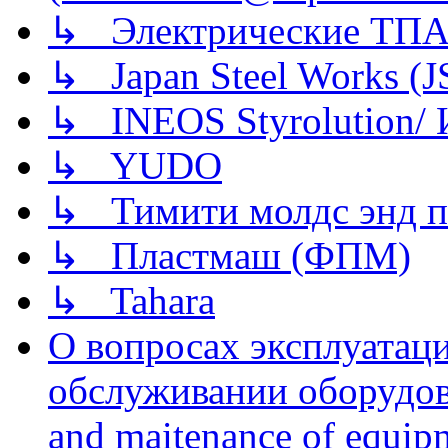
↳ Электрические ТПА
↳ Japan Steel Works (
↳ INEOS Styrolution
↳ YUDO
↳ Тимити молдс энд п
↳ Пластмаш (ФПМ)
↳ Tahara
О вопросах эксплуатаци
обслуживании оборудова
and maitenance of equip