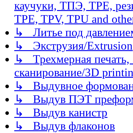
каучуки, ТПЭ, TPE, рез
TPE, TPV, TPU and other
↳ Литье под давлением/
↳ Экструзия/Extrusion
↳ Трехмерная печать,
сканирование/3D printin
↳ Выдувное формован
↳ Выдув ПЭТ префор
↳ Выдув канистр
↳ Выдув флаконов