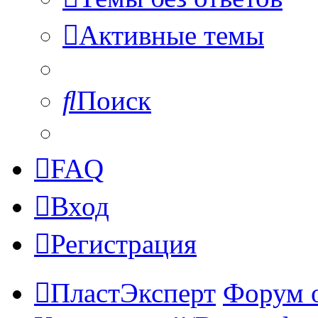
Активные темы
Поиск
FAQ
Вход
Регистрация
ПластЭксперт
Форум 