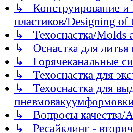
↳ Конструирование и п
пластиков/Designing of t
↳ Техоснастка/Molds a
↳ Оснастка для литья 
↳ Горячеканальные си
↳ Техоснастка для экс
↳ Техоснастка для вы
пневмовакуумформовк
↳ Вопросы качества/Abo
↳ Ресайклинг - вторич