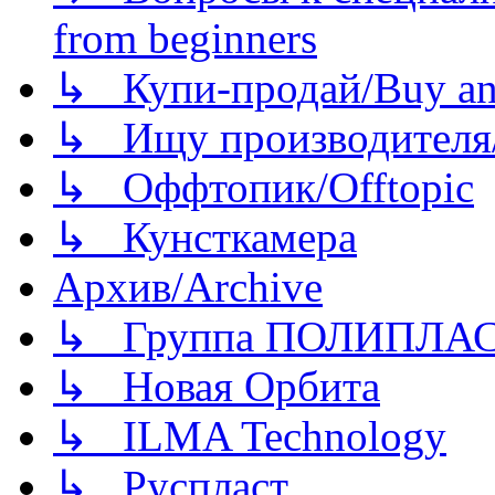
from beginners
↳ Купи-продай/Buy and
↳ Ищу производителя/
↳ Оффтопик/Offtopic
↳ Кунсткамера
Архив/Archive
↳ Группа ПОЛИПЛА
↳ Новая Орбита
↳ ILMA Technology
↳ Руспласт