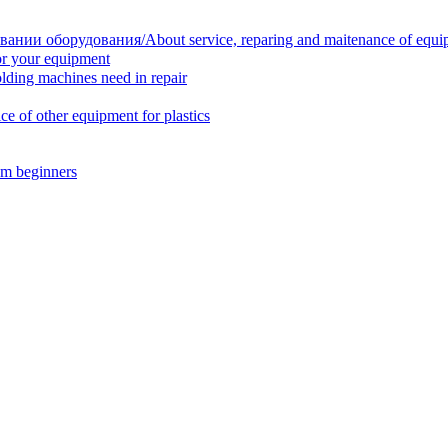
нии оборудования/About service, reparing and maitenance of equi
r your equipment
ing machines need in repair
f other equipment for plastics
m beginners