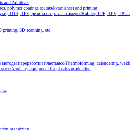
 and Additives
polymer coatings (paints&varnishes) and printing
и, ТПЭ, TPE, резина и пр. эластомеры/Rubber, TPE, TPV, TPU an
inting, 3D scanning, etc
тоды переработки пластмасс/Thermoforming, calendering, welding
/Auxiliary equipment for plastics production
рья
ion organizing