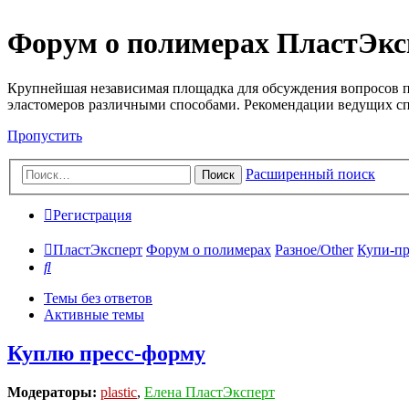
Форум о полимерах ПластЭкс
Крупнейшая независимая площадка для обсуждения вопросов п
эластомеров различными способами. Рекомендации ведущих с
Пропустить
Расширенный поиск
Поиск
Регистрация
ПластЭксперт
Форум о полимерах
Разное/Other
Купи-пр
Поиск
Темы без ответов
Активные темы
Куплю пресс-форму
Модераторы:
plastic
,
Елена ПластЭксперт