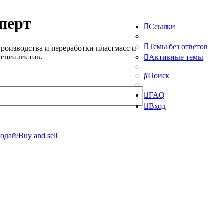
перт
Ссылки
Темы без ответов
роизводства и переработки пластмасс и
пециалистов.
Активные темы
Поиск
FAQ
Вход
одай/Buy and sell