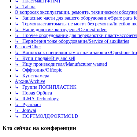
↳ Пластмаш (ФПМ)
↳ Tahara
О вопросах эксплуатации, ремонте, техническом обслужива
↳ Запасные части для вашего оборудования/Spare parts fo
↳ Термопластавтоматы не могут без ремонта/Injection mold
↳ Наши дорогие экструдеры/Dear extruders
↳ Прочее оборудование для переработки пластмасс/Service o
↳ Периферия тоже оборудование/Service of auxiliaries
Разное/Other
↳ Вопросы к специалистам от начинающих/Questions fro
↳ Купи-продай/Buy and sell
↳ Ищу производителя/Manufacturer wanted
↳ Оффтопик/Offtopic
↳ Кунсткамера
Архив/Archive
↳ Группа ПОЛИПЛАСТИК
↳ Новая Орбита
↳ ILMA Technology
↳ Руспласт
↳ Jonwai
↳ ПОРТМОЛД/PORTMOLD
Кто сейчас на конференции