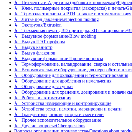
↳ Пигменты и Аддитивы (добавки к полимерам)/Pigments
↳ Клеи, полимерные покрытия (лакокраска) и печать/Glues, 
↳ Термоэластопласты и РТИ, а также и в том числе каучук
↳ Литье под давлением/Injection molding
↳ Экструзия/Extrusion
↳ Трехмерная печать, 3D принтеры, 3D сканирование/3D pr
↳ Выдувное формование/Blow molding
↳ Выдув ПЭТ преформ
↳ Выдув канистр
↳ Выдув флаконов
↳ Выдувное формование Прочие вопросы
↳ Термоформование, каландрование, сварка и остальные ме
↳ Вспомогательное оборудование для переработки пластмасс
↳ Оборудование для охлаждения и термостатирования
↳ Оборудование для дробления и измельчения
↳ Оборудование для сушки
↳ Оборудование для хранения, дозирования и подачи сы
↳ Роботы и автоматизация
↳ Устройства измеряющие и контролирующие
↳ Устройства резки, намотки, маркировки и печати
↳ Грануляторы, агломераторы и смесители
↳ Прочее вспомогательное оборудование
↳ Другие вопросы/Other questions
Вопросы организации производства/Questions about product