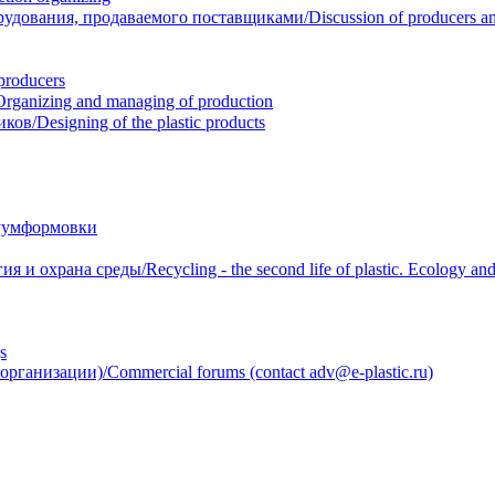
вания, продаваемого поставщиками/Discussion of producers and r
roducers
anizing and managing of production
/Designing of the plastic products
уумформовки
 охрана среды/Recycling - the second life of plastic. Ecology and 
s
анизации)/Commercial forums (contact adv@e-plastic.ru)