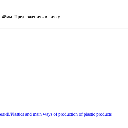
48мм. Предложения - в личку.
Plastics and main ways of production of plastic products