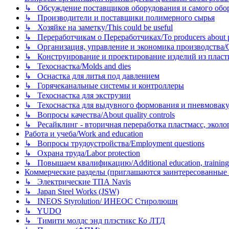
↳ Обсуждение поставщиков оборудования и самого оборудо
↳ Производители и поставщики полимерного сырья
↳ Хозяйке на заметку/This could be useful
↳ Переработчикам о Переработчиках/To producers about p
↳ Организация, управление и экономика производства/Org
↳ Конструирование и проектирование изделий из пластиков
↳ Техоснастка/Molds and dies
↳ Оснастка для литья под давлением
↳ Горячеканальные системы и контроллеры
↳ Техоснастка для экструзии
↳ Техоснастка для выдувного формования и пневмовак
↳ Вопросы качества/About quality controls
↳ Ресайклинг - вторичная переработка пластмасс, экология и
Работа и учеба/Work and education
↳ Вопросы трудоустройства/Employment questions
↳ Охрана труда/Labor protection
↳ Повышаем квалификацию/Additional education, training
Коммерческие разделы (приглашаются заинтересованные орг
↳ Электрические ТПА Navis
↳ Japan Steel Works (JSW)
↳ INEOS Styrolution/ ИНЕОС Стиролюшн
↳ YUDO
↳ Тимити молдс энд плэстикс Ко ЛТД