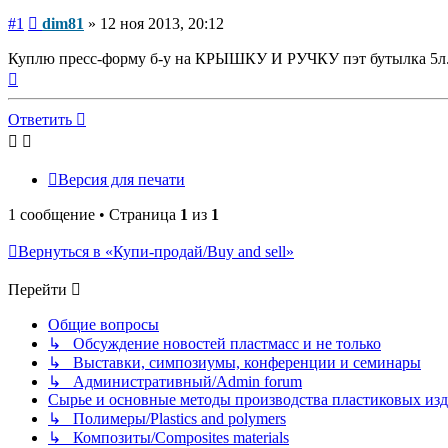
Сообщение
#1
dim81
»
12 ноя 2013, 20:12
Куплю пресс-форму б-у на КРЫШКУ И РУЧКУ пэт бутылка 5л. 
Вернуться
к
началу
Ответить
Версия для печати
1 сообщение • Страница
1
из
1
Вернуться в «Купи-продай/Buy and sell»
Перейти
Общие вопросы
↳ Обсуждение новостей пластмасс и не только
↳ Выставки, симпозиумы, конференции и семинары
↳ Административный/Admin forum
Сырье и основные методы производства пластиковых изделий/
↳ Полимеры/Plastics and polymers
↳ Композиты/Сomposites materials