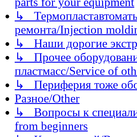
parts for your equipment
↳ Термопластавтоматы 
ремонта/Injection moldin
↳ Наши дорогие экстру
↳ Прочее оборудовани
пластмасс/Service of oth
↳ Периферия тоже обору
Разное/Other
↳ Вопросы к специали
from beginners