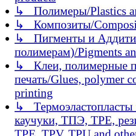
↳ Полимеры/Plastics a
↳ Композиты/Сomposite
↳ Пигменты и Аддитив
полимерам)/Pigments an
↳ Клеи, полимерные по
печать/Glues, polymer co
printing
↳ Термоэластопласты и
каучуки, ТПЭ, TPE, рез
TPE, TPV, TPU and other