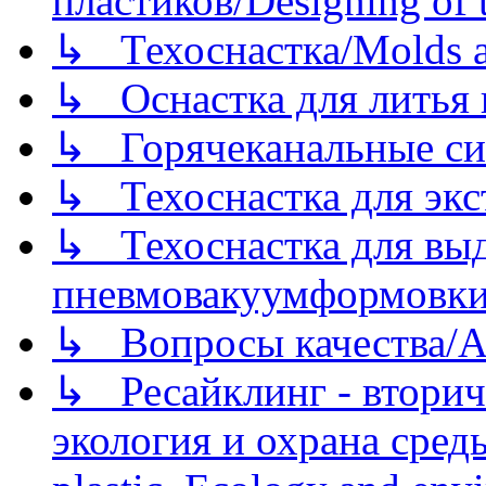
пластиков/Designing of t
↳ Техоснастка/Molds a
↳ Оснастка для литья 
↳ Горячеканальные си
↳ Техоснастка для экс
↳ Техоснастка для вы
пневмовакуумформовк
↳ Вопросы качества/Abo
↳ Ресайклинг - вторич
экология и охрана среды/