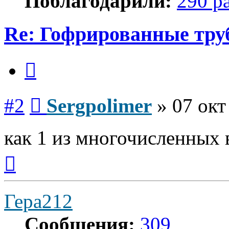
Поблагодарили:
290 р
Re: Гофрированные тр
Цитата
Сообщение
#2
Sergpolimer
»
07 окт
как 1 из многочисленных
Вернуться
к
началу
Гера212
Сообщения:
309