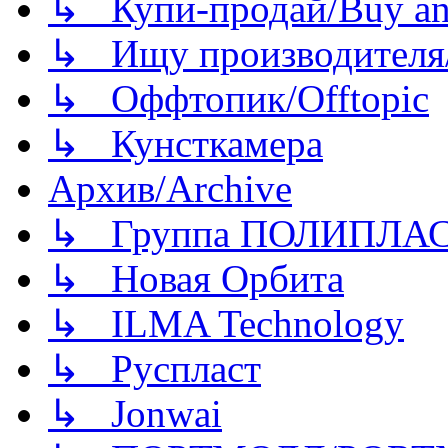
↳ Купи-продай/Buy and
↳ Ищу производителя/
↳ Оффтопик/Offtopic
↳ Кунсткамера
Архив/Archive
↳ Группа ПОЛИПЛА
↳ Новая Орбита
↳ ILMA Technology
↳ Руспласт
↳ Jonwai