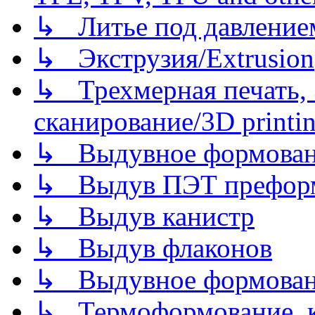
↳ Литье под давлением/
↳ Экструзия/Extrusion
↳ Трехмерная печать,
сканирование/3D printin
↳ Выдувное формован
↳ Выдув ПЭТ префор
↳ Выдув канистр
↳ Выдув флаконов
↳ Выдувное формован
↳ Термоформование, ка