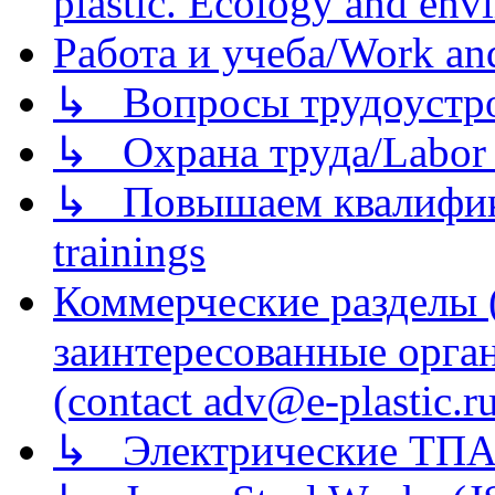
plastic. Ecology and env
Работа и учеба/Work an
↳ Вопросы трудоустрой
↳ Охрана труда/Labor p
↳ Повышаем квалификац
trainings
Коммерческие разделы 
заинтересованные орга
(contact adv@e-plastic.r
↳ Электрические ТПА