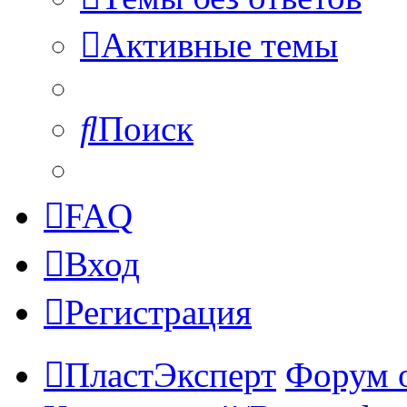
Активные темы
Поиск
FAQ
Вход
Регистрация
ПластЭксперт
Форум 