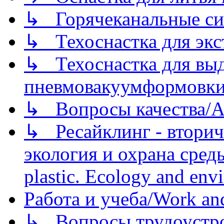
↳ Горячеканальные си
↳ Техоснастка для экс
↳ Техоснастка для вы
пневмовакуумформовк
↳ Вопросы качества/Abo
↳ Ресайклинг - вторич
экология и охрана среды/
plastic. Ecology and env
Работа и учеба/Work an
↳ Вопросы трудоустрой