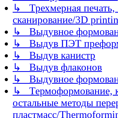
↳ Трехмерная печать,
сканирование/3D printin
↳ Выдувное формован
↳ Выдув ПЭТ префор
↳ Выдув канистр
↳ Выдув флаконов
↳ Выдувное формован
↳ Термоформование, ка
остальные методы пере
пластмасс/Thermoforming