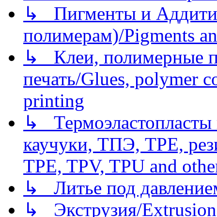
↳ Пигменты и Аддитив
полимерам)/Pigments an
↳ Клеи, полимерные по
печать/Glues, polymer co
printing
↳ Термоэластопласты и
каучуки, ТПЭ, TPE, рез
TPE, TPV, TPU and other
↳ Литье под давлением/
↳ Экструзия/Extrusion