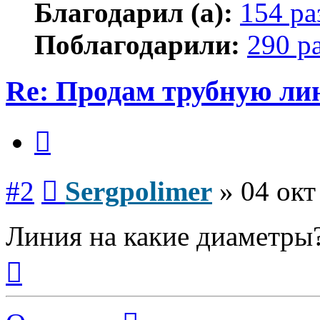
Благодарил (а):
154 ра
Поблагодарили:
290 р
Re: Продам трубную л
Цитата
Сообщение
#2
Sergpolimer
»
04 окт
Линия на какие диаметры?
Вернуться
к
началу