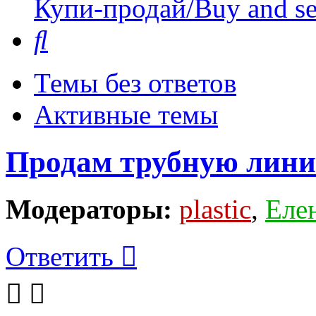
Купи-продай/Buy and se
Поиск
Темы без ответов
Активные темы
Продам трубную лин
Модераторы:
plastic
,
Еле
Ответить