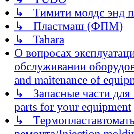
↳ Тимити молдс энд п
↳ Пластмаш (ФПМ)
↳ Tahara
О вопросах эксплуатаци
обслуживании оборудова
and maitenance of equip
↳ Запасные части для 
parts for your equipment
↳ Термопластавтоматы 
ремонта/Injection moldin