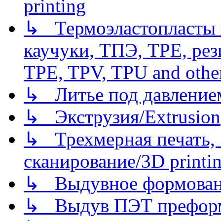
printing
↳ Термоэластопласты и
каучуки, ТПЭ, TPE, рез
TPE, TPV, TPU and other
↳ Литье под давлением/
↳ Экструзия/Extrusion
↳ Трехмерная печать,
сканирование/3D printin
↳ Выдувное формован
↳ Выдув ПЭТ префор