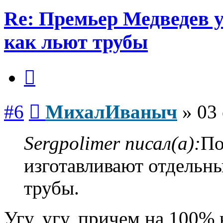
Re: Премьер Медведе
как льют трубы
Цитата
Сообщение
#6
МихалИваныч
»
03 
Sergpolimer писал(а):
По
изготавливают отдельны
трубы.
Угу, угу, причем на 100%