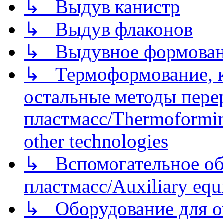
↳ Выдув канистр
↳ Выдув флаконов
↳ Выдувное формован
↳ Термоформование, ка
остальные методы пере
пластмасс/Thermoforming
other technologies
↳ Вспомогательное об
пластмасс/Auxiliary equi
↳ Оборудование для о