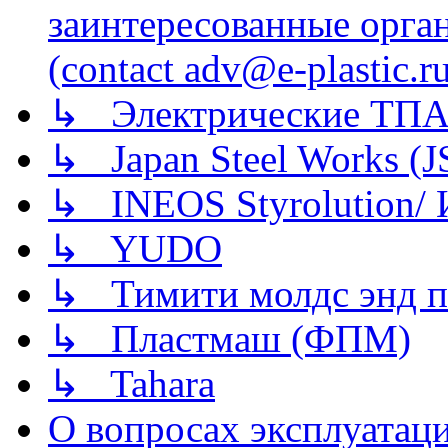
заинтересованные орга
(contact adv@e-plastic.r
↳ Электрические ТПА
↳ Japan Steel Works (
↳ INEOS Styrolution
↳ YUDO
↳ Тимити молдс энд п
↳ Пластмаш (ФПМ)
↳ Tahara
О вопросах эксплуатаци