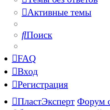
Активные темы
Поиск
FAQ
Вход
Регистрация
ПластЭксперт
Форум 