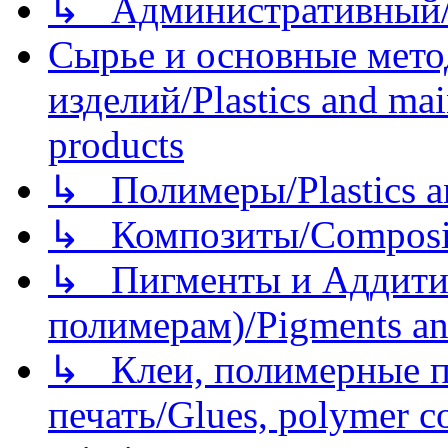
↳ Административный/
Сырье и основные мето
изделий/Plastics and mai
products
↳ Полимеры/Plastics a
↳ Композиты/Сomposite
↳ Пигменты и Аддитив
полимерам)/Pigments an
↳ Клеи, полимерные по
печать/Glues, polymer co