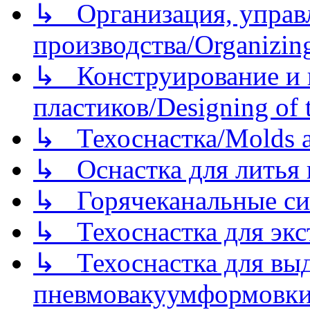
↳ Организация, управл
производства/Organizing
↳ Конструирование и п
пластиков/Designing of t
↳ Техоснастка/Molds a
↳ Оснастка для литья 
↳ Горячеканальные си
↳ Техоснастка для экс
↳ Техоснастка для вы
пневмовакуумформовк