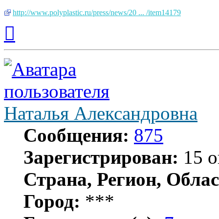
http://www.polyplastic.ru/press/news/20 ... /item14179
Вернуться
к
началу
Наталья Александровна
Сообщения:
875
Зарегистрирован:
15 о
Страна, Регион, Облас
Город:
***